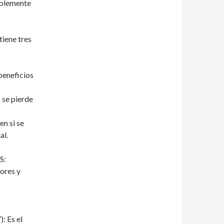
siblemente
tiene tres
beneficios
 se pierde
en si se
al.
S:
ores y
: Es el