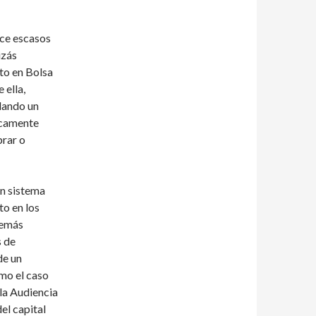
ace escasos
izás
to en Bolsa
 ella,
lando un
icamente
prar o
un sistema
to en los
demás
s de
de un
omo el caso
la Audiencia
el capital