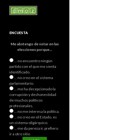
ENCUESTA
Me abstengo de votar en las
elecciones porque...
... no encuentro ningún
partido con el que me sienta
identificado.
... no creo en el sistema
parlamentario.
... me ha decepcionado la
corrupción y deshonestidad
de muchos políticos
profesionales.
... no me interesa la política.
... no creo en el Estado, es
un sistema oligárquico.
... me da pereza ir, prefiero
ir a otro sitio