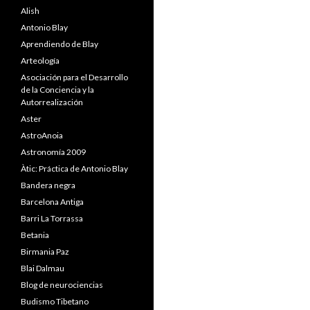
Alish
Antonio Blay
Aprendiendo de Blay
Arteología
Asociación para el Desarrollo
de la Conciencia y la
Autorrealización
Aster
AstroAnoia
Astronomía 2009
Àtic: Práctica de Antonio Blay
Bandera negra
Barcelona Antiga
Barri La Torrassa
Betania
Birmania Paz
Blai Dalmau
Blog de neurociencias
Budismo Tibetano