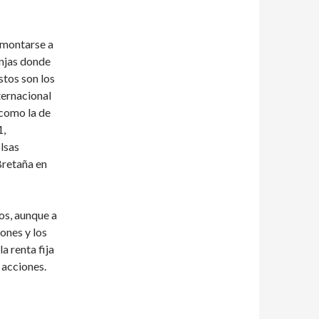
emontarse a
onjas donde
stos son los
ternacional
 como la de
1,
lsas
Bretaña en
los, aunque a
iones y los
a renta fija
o acciones.