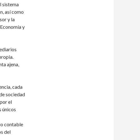
l sistema
ón, así como
sor y la
e Economía y
ediarios
propia.
ta ajena,
encia, cada
a de sociedad
por el
s únicos
ro contable
s del