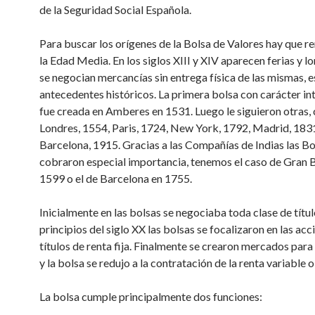
de la Seguridad Social Española.
Para buscar los orígenes de la Bolsa de Valores hay que r
la Edad Media. En los siglos XIII y XIV aparecen ferias y l
se negocian mercancías sin entrega física de las mismas, e
antecedentes históricos. La primera bolsa con carácter in
fue creada en Amberes en 1531. Luego le siguieron otras,
Londres, 1554, Paris, 1724, New York, 1792, Madrid, 183
Barcelona, 1915. Gracias a las Compañías de Indias las Bo
cobraron especial importancia, tenemos el caso de Gran 
1599 o el de Barcelona en 1755.
Inicialmente en las bolsas se negociaba toda clase de títu
principios del siglo XX las bolsas se focalizaron en las acc
títulos de renta fija. Finalmente se crearon mercados para l
y la bolsa se redujo a la contratación de la renta variable 
La bolsa cumple principalmente dos funciones: