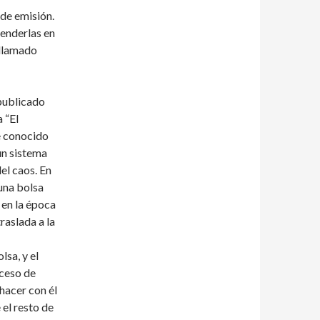
 de emisión.
venderlas en
 llamado
 publicado
 “El
e conocido
un sistema
el caos. En
 una bolsa
 en la época
raslada a la
lsa, y el
xceso de
hacer con él
 el resto de