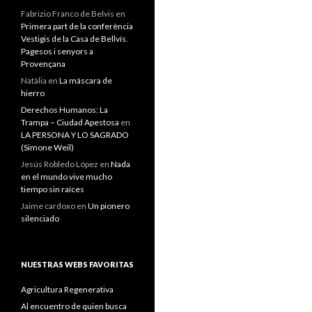
Fabrizio Franco de Belvis
en
Primera part de la conferència
Vestigis de la Casa de Bellvís.
Pagesos i senyors a
Provençana
Natàlia
en
La máscara de
hierro
Derechos Humanos: La
Trampa – Ciudad Apestosa
en
LA PERSONA Y LO SAGRADO
(Simone Weil)
Jesús Robledo López
en
Nada
en el mundo vive mucho
tiempo sin raíces
Jaime cardoxo
en
Un pionero
silenciado
NUESTRAS WEBS FAVORITAS
Agricultura Regenerativa
Al encuentro de quien busca