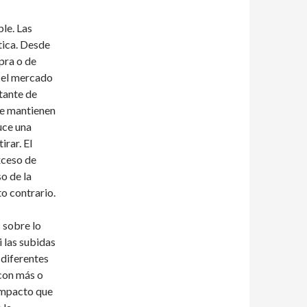
le. Las
tica. Desde
pra o de
 el mercado
stante de
se mantienen
uce una
irar. El
xceso de
so de la
to contrario.
 sobre lo
i las subidas
n diferentes
 con más o
 impacto que