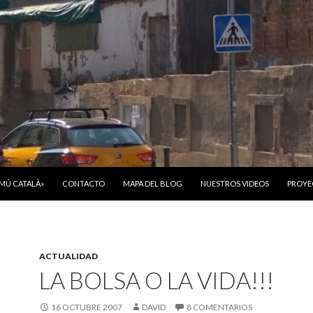
ONTENIDO
OMÚ CATALÀ»
CONTACTO
MAPA DEL BLOG
NUESTROS VIDEOS
PROYE
ACTUALIDAD
LA BOLSA O LA VIDA!!!
16 OCTUBRE 2007
DAVID
8 COMENTARIOS