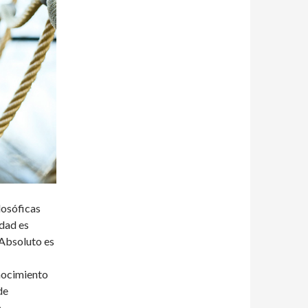
losóficas
idad es
 Absoluto es
onocimiento
de
.