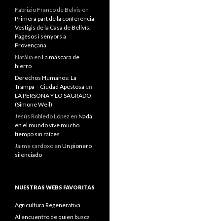
Fabrizio Franco de Belvis
en
Primera part de la conferència
Vestigis de la Casa de Bellvís.
Pagesos i senyors a
Provençana
Natàlia
en
La máscara de
hierro
Derechos Humanos: La
Trampa – Ciudad Apestosa
en
LA PERSONA Y LO SAGRADO
(Simone Weil)
Jesús Robledo López
en
Nada
en el mundo vive mucho
tiempo sin raíces
Jaime cardoxo
en
Un pionero
silenciado
NUESTRAS WEBS FAVORITAS
Agricultura Regenerativa
Al encuentro de quien busca