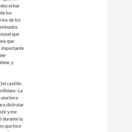
edes echar
 de los
rios de los
seminados
sional que
iene que
s importante
uier
teur, y
el castillo
Collblanc-La
a una hora
ra disfrutar
stir y me
 durante la
es que hice