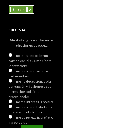
ENCUESTA
Me abstengo de votar en las
elecciones porque...
... no encuentro ningún
partido con el que me sienta
identificado.
... no creo en el sistema
parlamentario.
... me ha decepcionado la
corrupción y deshonestidad
de muchos políticos
profesionales.
... no me interesa la política.
... no creo en el Estado, es
un sistema oligárquico.
... me da pereza ir, prefiero
ir a otro sitio