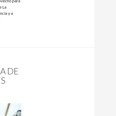
rovecho para
e La
ncia y a
.
JA DE
ES