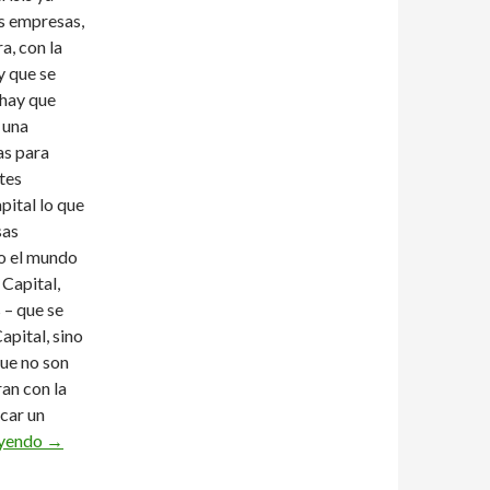
s empresas,
a, con la
y que se
 hay que
 una
as para
tes
pital lo que
sas
do el mundo
Capital,
 – que se
apital, sino
que no son
an con la
scar un
Una etapa ha terminado, y ha llegado la hora de que empiece
eyendo
→