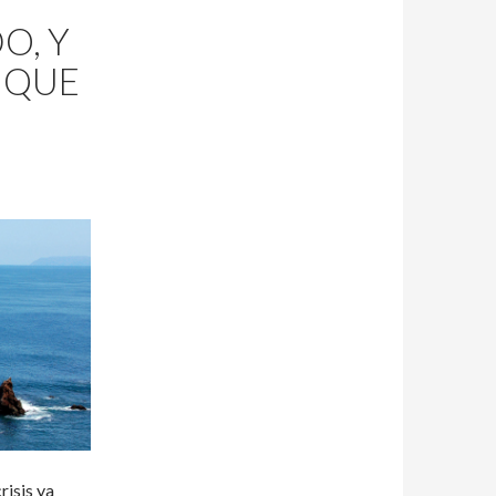
O, Y
 QUE
risis ya