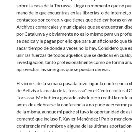
sobre la casa de la Torrassa. Llega un momento que no pu
mano de lo que encuentras en las librerías, o de Internet, o
contactos por correo, y que tienes que dedicar horas en va
Archivos comarcales y municipales que se encuentran di
por Catalunya y obviamente no es lo mismo para un profe
se dedica y le pagan por ello que para un aficionado que t
sacar tiempo de donde a veces no lo hay. Considero que e
unir las fuerzas de todos aquellos que se dedican en cualq
investigación, tanto profesionalmente como de forma ama
aprovechar las sinergias que se puedan derivar.
El viernes de la semana pasada tuvo lugar la conferencia «D
de Bellvís a la masia de la Torrassa” en el Centro cultural 
Torrassa. Me hubiera gustado asistir pero recibí la notici
antes de celebrarse la conferencia y no pude acercarme pa
de la misma, aunque mi padre si tuvo la oportunidad de asi
comentó que incluso F. Xavier Menéndez i Pablo mencionó
conferencia mi nombre y alguna de las últimas aportacion