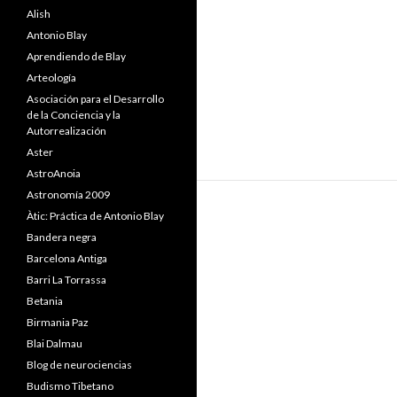
Alish
Antonio Blay
Aprendiendo de Blay
Arteología
Asociación para el Desarrollo
de la Conciencia y la
Autorrealización
Aster
AstroAnoia
Astronomía 2009
Àtic: Práctica de Antonio Blay
Bandera negra
Barcelona Antiga
Barri La Torrassa
Betania
Birmania Paz
Blai Dalmau
Blog de neurociencias
Budismo Tibetano