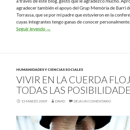
a través de este blog, gesto que le agradezco mucho. Ap
agradecer también el apoyo del Grup Memòria de Barri d
Torrassa, que se por mi padre que estuvieron en la confere
cuyas integrantes tengo ganas de conocer personalmente
La Cartoixa i el Castell de Bellvís
Seguir leyendo
→
HUMANIDADES Y CIENCIAS SOCIALES
VIVIR EN LA CUERDA FLO
TODAS LAS POSIBILIDAD
15 MARZO 2009
DAVID
DEJA UN COMENTARIO