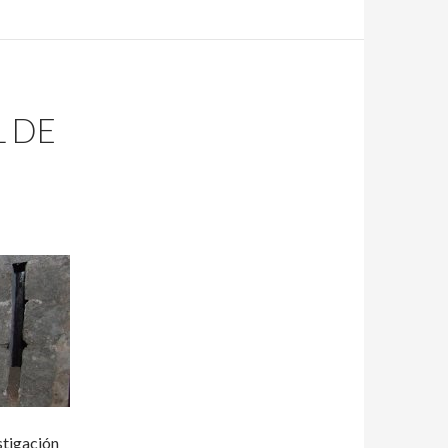
L DE
stigación