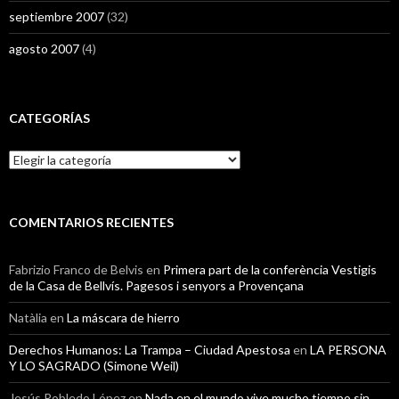
septiembre 2007
(32)
agosto 2007
(4)
CATEGORÍAS
Categorías
COMENTARIOS RECIENTES
Fabrizio Franco de Belvis
en
Primera part de la conferència Vestigis
de la Casa de Bellvís. Pagesos i senyors a Provençana
Natàlia
en
La máscara de hierro
Derechos Humanos: La Trampa – Ciudad Apestosa
en
LA PERSONA
Y LO SAGRADO (Simone Weil)
Jesús Robledo López
en
Nada en el mundo vive mucho tiempo sin