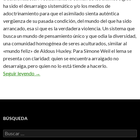
ha sido el desarraigo sistemático y/o los medios de
adoctrinamiento para que el asimilado sienta auténtica
vergüenza de su pasada condición, del mundo del que ha sido
arrancado, esa si que es la verdadera violencia. Un sistema que
busca un mundo de pensamiento único y que odia la diversidad,
una comunidad homogénea de seres aculturados, similar al
«mundo feliz» de Aldous Huxley. Para Simone Weil el lema se
presenta con claridad: quien se encuentra arraigado no
desarraiga, pero quien no lo está tiende a hacerlo.
Nada en el mundo vive mucho tiempo sin raíces
Seguir leyendo
→
BÚSQUEDA
Buscar: