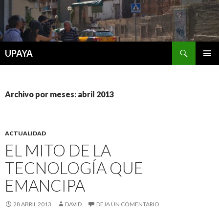
Buscar
UPAYA
SALTAR
MENÚ
AL
PRINCI
CONTENIDO
Archivo por meses: abril 2013
ACTUALIDAD
EL MITO DE LA
TECNOLOGÍA QUE
EMANCIPA
28 ABRIL 2013
DAVID
DEJA UN COMENTARIO