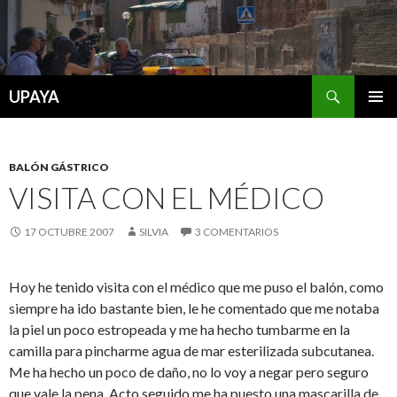
Buscar
UPAYA
SALTAR
MENÚ
AL
PRINCI
CONTENIDO
BALÓN GÁSTRICO
VISITA CON EL MÉDICO
17 OCTUBRE 2007
SILVIA
3 COMENTARIOS
Hoy he tenido visita con el médico que me puso el balón, como
siempre ha ido bastante bien,
le he comentado que me notaba
la piel un poco estropeada y me ha hecho tumbarme en la
camilla para pincharme agua de mar esterilizada subcutanea.
Me ha hecho un poco de daño, no lo voy a negar pero seguro
que vale la pena. Acto seguido me ha puesto una mascarilla de