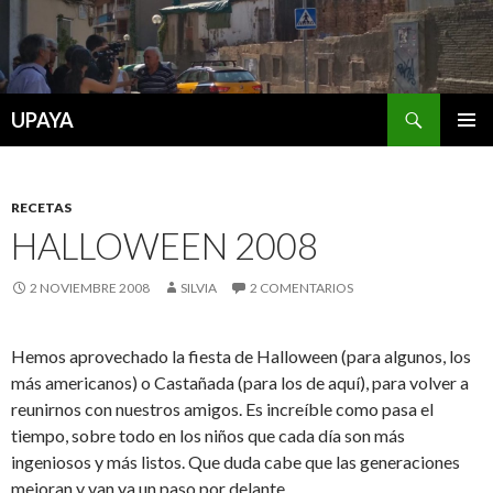
Buscar
UPAYA
SALTAR
MENÚ
AL
PRINCI
CONTENIDO
RECETAS
HALLOWEEN 2008
2 NOVIEMBRE 2008
SILVIA
2 COMENTARIOS
Hemos aprovechado la fiesta de Halloween (para algunos, los
más americanos) o Castañada (para los de aquí), para volver a
reunirnos con nuestros amigos. Es increíble como pasa el
tiempo, sobre todo en los niños que cada día son más
ingeniosos y más listos. Que duda cabe que las generaciones
mejoran y van ya un paso por delante.