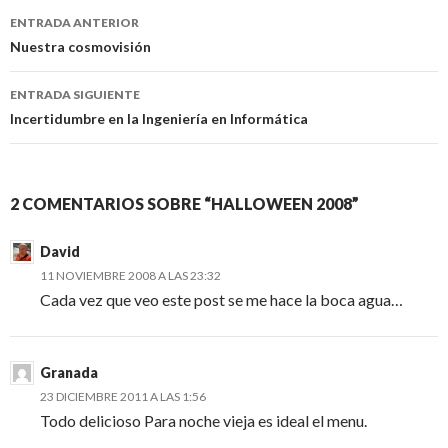
Navegación
ENTRADA ANTERIOR
de
Nuestra cosmovisión
entradas
ENTRADA SIGUIENTE
Incertidumbre en la Ingeniería en Informática
2 COMENTARIOS SOBRE “HALLOWEEN 2008”
David
11 NOVIEMBRE 2008 A LAS 23:32
Cada vez que veo este post se me hace la boca agua…
Granada
23 DICIEMBRE 2011 A LAS 1:56
Todo delicioso Para noche vieja es ideal el menu.