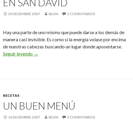
EN SAN DAVID
30 DICIEMBRE 2007
SILVIA
3 COMENTARIOS
Hay una parte de uno mismo que puede darse a los demás de
manera casi invisible. Es como si la energía volase por encima
de nuestras cabezas buscando un lugar donde aposentarse.
Previa a la nochevieja en San David
Seguir leyendo
→
RECETAS
UN BUEN MENÚ
16 DICIEMBRE 2007
SILVIA
3 COMENTARIOS