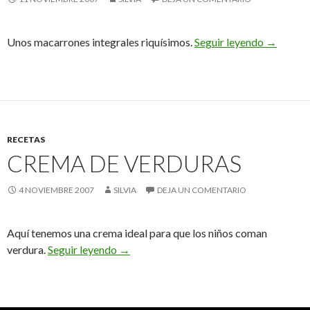
Macarron
Unos macarrones integrales riquísimos.
Seguir leyendo
→
RECETAS
CREMA DE VERDURAS
4 NOVIEMBRE 2007
SILVIA
DEJA UN COMENTARIO
Aquí tenemos una crema ideal para que los niños coman
Crema de verduras
verdura.
Seguir leyendo
→