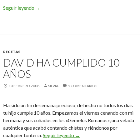
Halloween 2008
Seguir leyendo
→
RECETAS
DAVID HA CUMPLIDO 10
AÑOS
10 FEBRERO 2008
SILVIA
9 COMENTARIOS
Ha sido un fin de semana precioso, de hecho no todos los días
tu hijo cumple 10 años. Empezamos el viernes cenando con mi
hermana y sus cuñados en los «Gemelos Rumanos», una velada
auténtica que acabó contando chistes y riéndonos por
David ha cumplido 10 años
cualquier tontería.
Seguir leyendo
→