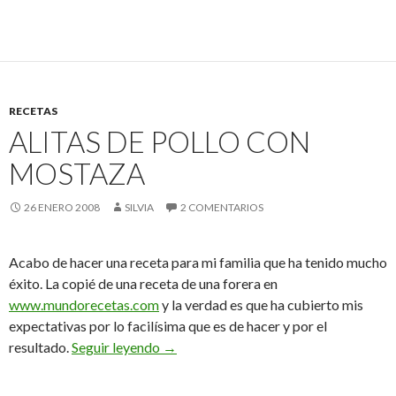
RECETAS
ALITAS DE POLLO CON
MOSTAZA
26 ENERO 2008
SILVIA
2 COMENTARIOS
Acabo de hacer una receta para mi familia que ha tenido mucho
éxito. La copié de una receta de una forera en
www.mundorecetas.com
y la verdad es que ha cubierto mis
expectativas por lo facilísima que es de hacer y por el
Alitas de pollo con mostaza
resultado.
Seguir leyendo
→