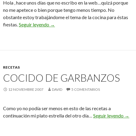
Hola , hace unos días que no escribo en la web…quizá porque
no me apetece o bien porque tengo menos tiempo. No
obstante estoy trabajándome el tema de la cocina para éstas
Un buen menú
fiestas.
Seguir leyendo
→
RECETAS
COCIDO DE GARBANZOS
12 NOVIEMBRE 2007
DAVID
5 COMENTARIOS
Como yo no podía ser menos en esto de las recetas a
Cocid
continuación mi plato estrella del otro día…
Seguir leyendo
→