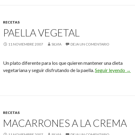
RECETAS
PAELLA VEGETAL
11 NOVIEMBRE 2007
SILVIA
DEJA UN COMENTARIO
Un plato diferente para los que quieren mantener una dieta
Pael
vegetariana y seguir disfrutando de la paella.
Seguir leyendo
→
RECETAS
MACARRONES A LA CREMA
11 NOVIEMBRE 2007
SILVIA
DEJA UN COMENTARIO