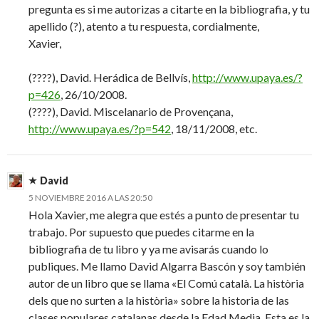
pregunta es si me autorizas a citarte en la bibliografia, y tu
apellido (?), atento a tu respuesta, cordialmente,
Xavier,
(????), David. Herádica de Bellvís,
http://www.upaya.es/?
p=426
, 26/10/2008.
(????), David. Miscelanario de Provençana,
http://www.upaya.es/?p=542
, 18/11/2008, etc.
David
5 NOVIEMBRE 2016 A LAS 20:50
Hola Xavier, me alegra que estés a punto de presentar tu
trabajo. Por supuesto que puedes citarme en la
bibliografia de tu libro y ya me avisarás cuando lo
publiques. Me llamo David Algarra Bascón y soy también
autor de un libro que se llama «El Comú català. La història
dels que no surten a la història» sobre la historia de las
clases populares catalanas desde la Edad Media. Esta es la