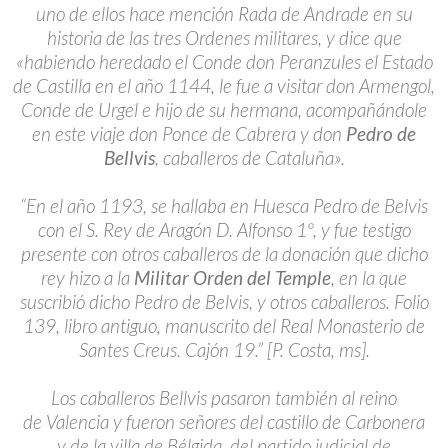
uno de ellos hace mención Rada de Andrade en su
historia de las tres Ordenes militares, y dice que
«habiendo heredado el Conde don Peranzules el Estado
de Castilla en el año 1144, le fue a visitar don Armengol,
Conde de Urgel e hijo de su hermana, acompañándole
en este viaje don Ponce de Cabrera y don
Pedro de
Bellvis
, caballeros de Cataluña».
“En el año 1193, se hallaba en Huesca Pedro de Belvis
con el S. Rey de Aragón D. Alfonso 1º, y fue testigo
presente con otros caballeros de la donación que dicho
rey hizo a la
Militar Orden del Temple
, en la que
suscribió dicho Pedro de Belvis, y otros caballeros. Folio
139, libro antiguo, manuscrito del Real Monasterio de
Santes Creus. Cajón 19.” [P. Costa, ms].
Los caballeros Bellvis pasaron también al reino
de Valencia y fueron señores del castillo de Carbonera
y de la villa de Bélgida, del partido judicial de