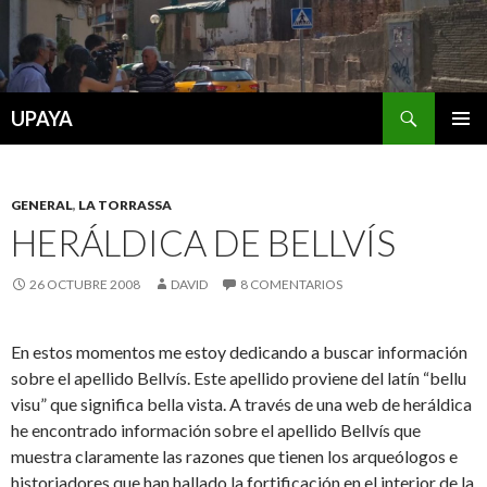
Buscar
UPAYA
SALTAR
MENÚ
AL
PRINCI
CONTENIDO
GENERAL
,
LA TORRASSA
HERÁLDICA DE BELLVÍS
26 OCTUBRE 2008
DAVID
8 COMENTARIOS
En estos momentos me estoy dedicando a buscar información
sobre el apellido Bellvís. Este apellido proviene del latín “bellu
visu” que significa bella vista. A través de una web de heráldica
he encontrado información sobre el apellido Bellvís que
muestra claramente las razones que tienen los arqueólogos e
historiadores que han hallado la fortificación en el interior de la