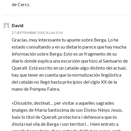
de Cercs.
David
27 SEPTIEMBRE 2007 A LAS 9:54
Gracias, muy interesante tu apunte sobre Berga. Lo he
estado consultando y en su dietario parece que hay mucha
información sobre Berga. Esto es un fragmento de su
diario donde explica una excursión que hizo al Santuario de
Queralt. Está escrito en un catalán algo distinto del actual,
hay que tener en cuenta que la normalización lingüistica
del catalán no llegó hasta principios del siglo XX de la
mano de Pompeu Fabra.
«Dissabte, destinat… per visitar a aquelles sagrades
imatges de Maria Santíssima de son Divino Ninyo Jesús,
baix lo títol de Queralt, protectora i defensora que és
d’esta real vila de Berga i son territori… Hem entrats a
aquella hospederia, d’una entrada d’allò ben capaç, amb