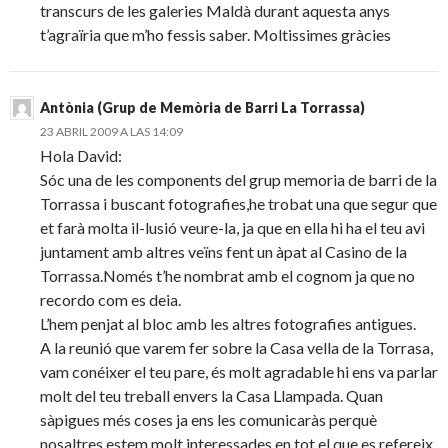
transcurs de les galeries Maldà durant aquesta anys
t’agraïria que m’ho fessis saber. Moltissimes gràcies
Antònia (Grup de Memòria de Barri La Torrassa)
23 ABRIL 2009 A LAS 14:09
Hola David:
Sóc una de les components del grup memoria de barri de la
Torrassa i buscant fotografies,he trobat una que segur que
et farà molta il-lusió veure-la, ja que en ella hi ha el teu avi
juntament amb altres veïns fent un àpat al Casino de la
Torrassa.Només t’he nombrat amb el cognom ja que no
recordo com es deia.
L’hem penjat al bloc amb les altres fotografies antigues.
A la reunió que varem fer sobre la Casa vella de la Torrasa,
vam conéixer el teu pare, és molt agradable hi ens va parlar
molt del teu treball envers la Casa Llampada. Quan
sàpigues més coses ja ens les comunicaràs perquè
nosaltres estem molt interessades en tot el que es refereix