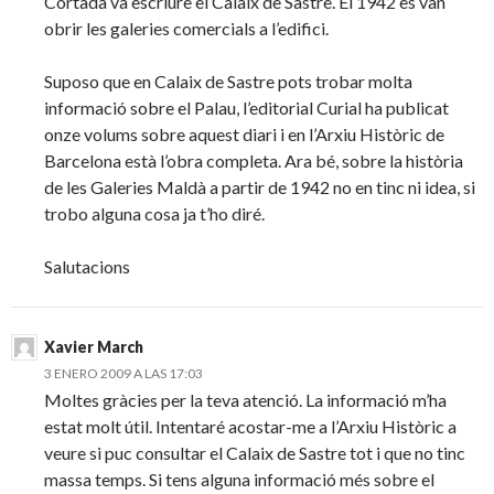
Cortada va escriure el Calaix de Sastre. El 1942 es van
obrir les galeries comercials a l’edifici.
Suposo que en Calaix de Sastre pots trobar molta
informació sobre el Palau, l’editorial Curial ha publicat
onze volums sobre aquest diari i en l’Arxiu Històric de
Barcelona està l’obra completa. Ara bé, sobre la història
de les Galeries Maldà a partir de 1942 no en tinc ni idea, si
trobo alguna cosa ja t’ho diré.
Salutacions
Xavier March
3 ENERO 2009 A LAS 17:03
Moltes gràcies per la teva atenció. La informació m’ha
estat molt útil. Intentaré acostar-me a l’Arxiu Històric a
veure si puc consultar el Calaix de Sastre tot i que no tinc
massa temps. Si tens alguna informació més sobre el