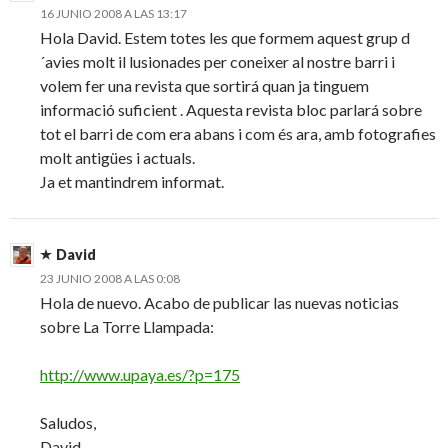
16 JUNIO 2008 A LAS 13:17
Hola David. Estem totes les que formem aquest grup d
´avies molt il lusionades per coneixer al nostre barri i
volem fer una revista que sortirá quan ja tinguem
informació suficient . Aquesta revista bloc parlará sobre
tot el barri de com era abans i com és ara, amb fotografies
molt antigües i actuals.
Ja et mantindrem informat.
David
23 JUNIO 2008 A LAS 0:08
Hola de nuevo. Acabo de publicar las nuevas noticias
sobre La Torre Llampada:
http://www.upaya.es/?p=175
Saludos,
David