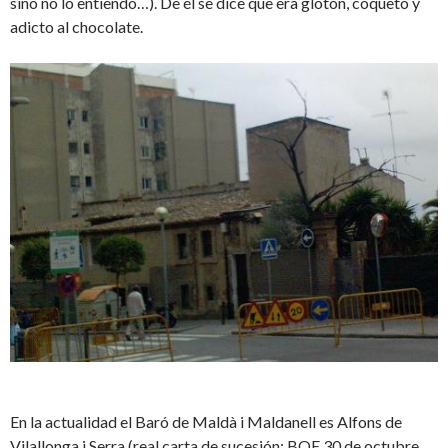
sino no lo entiendo…). De él se dice que era glotón, coqueto y
adicto al chocolate.
En la actualidad el Baró de Maldà i Maldanell es Alfons de
Vilallonga i Serra (real carta de sucesión: BOE 30 de octubre