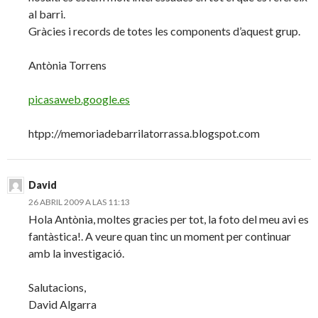
al barri.
Gràcies i records de totes les components d’aquest grup.
Antònia Torrens
picasaweb.google.es
htpp://memoriadebarrilatorrassa.blogspot.com
David
26 ABRIL 2009 A LAS 11:13
Hola Antònia, moltes gracies per tot, la foto del meu avi es
fantàstica!. A veure quan tinc un moment per continuar
amb la investigació.
Salutacions,
David Algarra