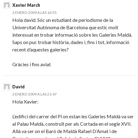
Xavier March
2 ENERO 2009 A LAS 16:55
Hola david. Sóc un estudiant de periodisme de la
Universitat Autònoma de Barcelona que estic molt
interessat en trobar informació sobre les Galeries Maldà.
Saps on puc trobar història, dades i, fins i tot, informació
recent d’aquestes galeries?
Gràcies i fins aviat
David
2 ENERO 2009 A LAS 21:47
Hola Xavier:
L’edifici del carrer del Pi on estan les Galeries Maldà va ser
al Palau Maldà, construït per als Cortada en el segle XVII.
Allà va ser on el Baró de Maldà Rafael D’Amat i de