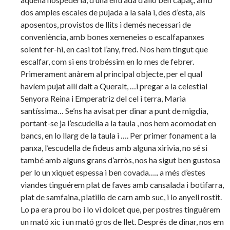
dos amples escales de pujada a la sala i, des d’esta, als
aposentos, provistos de llits i demés necessari de
conveniència, amb bones xemeneies o escalfapanxes
solent fer-hi, en casi tot l’any, fred. Nos hem tingut que
escalfar, com si ens trobéssim en lo mes de febrer.
Primerament anàrem al principal objecte, per el qual
havíem pujat allí dalt a Queralt, …i pregar a la celestial
Senyora Reina i Emperatriz del cel i terra, Maria
santíssima… Se’ns ha avisat per dinar a punt de migdia,
portant-se ja l’escudella a la taula , nos hem acomodat en
bancs, en lo llarg de la taula i …. Per primer fonament a la
panxa, l’escudella de fideus amb alguna xirivia, no sé si
també amb alguns grans d’arròs, nos ha sigut ben gustosa
per lo un xiquet espessa i ben covada….. a més d’estes
viandes tinguérem plat de faves amb cansalada i botifarra,
plat de samfaina, platillo de carn amb suc, i lo anyell rostit.
Lo pa era prou bo i lo vi dolcet que, per postres tinguérem
un mató xic i un mató gros de llet. Després de dinar, nos em