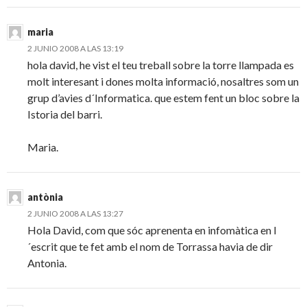
maria
2 JUNIO 2008 A LAS 13:19
hola david, he vist el teu treball sobre la torre llampada es
molt interesant i dones molta informació, nosaltres som un
grup d’avies d´Informatica. que estem fent un bloc sobre la
Istoria del barri.
Maria.
antònia
2 JUNIO 2008 A LAS 13:27
Hola David, com que sóc aprenenta en infomàtica en l
´escrit que te fet amb el nom de Torrassa havia de dir
Antonia.