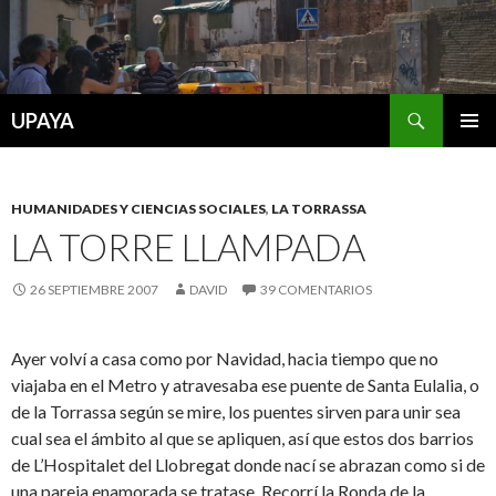
Buscar
UPAYA
SALTAR
MENÚ
AL
PRINCI
CONTENIDO
HUMANIDADES Y CIENCIAS SOCIALES
,
LA TORRASSA
LA TORRE LLAMPADA
26 SEPTIEMBRE 2007
DAVID
39 COMENTARIOS
Ayer volví a casa como por Navidad, hacia tiempo que no
viajaba en el Metro y atravesaba ese puente de Santa Eulalia, o
de la Torrassa según se mire, los puentes sirven para unir sea
cual sea el ámbito al que se apliquen, así que estos dos barrios
de L’Hospitalet del Llobregat donde nací se abrazan como si de
una pareja enamorada se tratase. Recorrí la Ronda de la