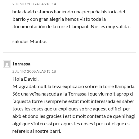
2 JUNIO 2008 A LAS 13:14
hola david estamos haciendo una pequeña historia del
barrio y con gran alegria hemos visto toda la
documentación de la torre Llampant .Nos es muy valida .
saludos Montse.
torrassa
2 JUNIO 2008 A LAS 13:18
Hola David .
M´agradat molt la teva explicació sobre la torre llampada.
Sóc una veïna nascuda a la Torrassa i que viu molt aprop d
´aquesta torre i sempre he estat molt interessada en saber
totes les coses que tu expliques sobre aquest edifici, per
això et dono les gracies i estic molt contenta de que hi hagi
algú que s’interessi per aquestes coses i per tot el que es
refereix al nostre barri.