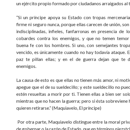
un ejército propio formado por ciudadanos arraigados al t
“Si un príncipe apoya su Estado con tropas mercenaria
firme ni seguro nunca, porque ellas carecen de unión, son
indisciplinadas, infieles, fanfarronas en presencia de l
cobardes contra los enemigos, y que no temen temor 
buena fe con los hombres. Si uno, con semejantes trop
vencido, es únicamente cuando no hay todavía ataque. 
paz te pillan ellas; y en el de guerra dejan que te 
enemigos.
La causa de esto es que ellas no tienen más amor, ni moti
apegue que el de su sueldecillo; y este sueldecillo no pu
estén resueltas a morir por ti. Tienen ellas a bien ser so
mientras que no hacen la guerra; pero si ésta sobreviene 
quieren retirarse.” (Maquiavelo, El príncipe)
Por otra parte, Maquiavelo distingue entre la moral priva
de gobernar o la razón de Estado, que en términos niezstc