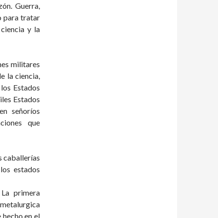
zón. Guerra,
 para tratar
ciencia y la
es militares
e la ciencia,
 los Estados
iles Estados
en señoríos
maciones que
as caballerías
 los estados
. La primera
-metalurgica
e hecho en el