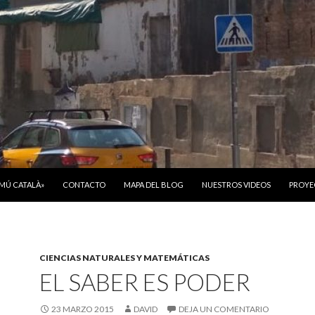
ONTENIDO
OMÚ CATALÀ»
CONTACTO
MAPA DEL BLOG
NUESTROS VIDEOS
PROYE
CIENCIAS NATURALES Y MATEMÁTICAS
EL SABER ES PODER
23 MARZO 2015
DAVID
DEJA UN COMENTARIO