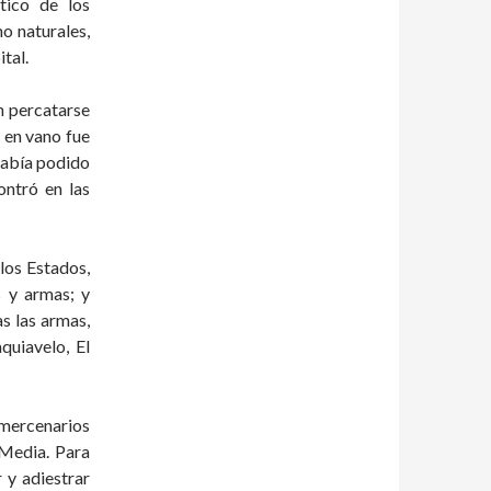
ítico de los
o naturales,
tal.
n percatarse
o en vano fue
 había podido
ontró en las
los Estados,
s y armas; y
s las armas,
quiavelo, El
 mercenarios
Media. Para
 y adiestrar