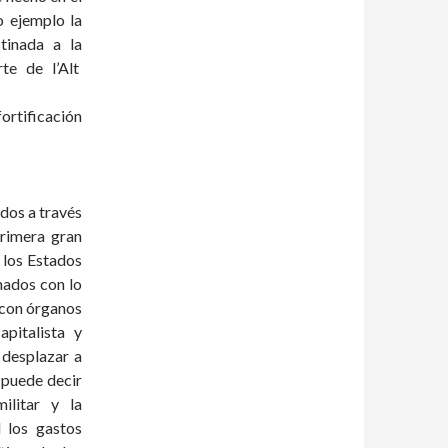
o ejemplo la
tinada a la
te de l’Alt
ortificación
dos a través
primera gran
 los Estados
nados con lo
 con órganos
pitalista y
y desplazar a
 puede decir
ilitar y la
d los gastos