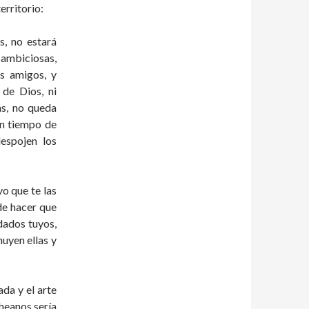
erritorio:
s, no estará
 ambiciosas,
os amigos, y
de Dios, ni
as, no queda
En tiempo de
despojen los
vo que te las
ede hacer que
ldados tuyos,
huyen ellas y
da y el arte
heanos sería