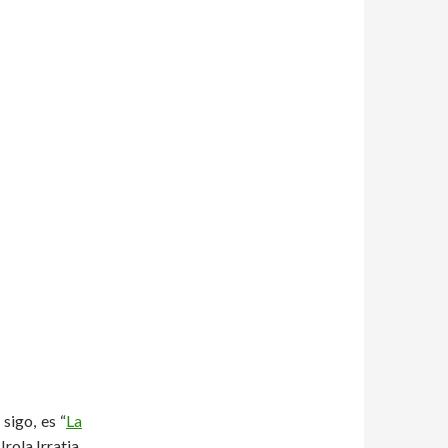
sigo, es “
La
rola Irratia.