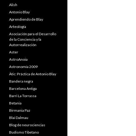
Alish
Antonio Blay
Aprendiendo de Blay
Arteología
Asociación para el Desarrollo
de la Conciencia y la
Autorrealización
Aster
AstroAnoia
Astronomía 2009
Àtic: Práctica de Antonio Blay
Bandera negra
Barcelona Antiga
Barri La Torrassa
Betania
Birmania Paz
Blai Dalmau
Blog de neurociencias
Budismo Tibetano