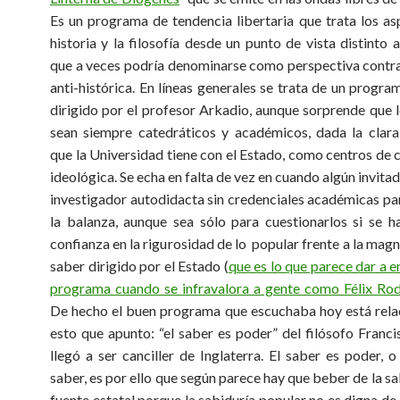
Es un programa de tendencia libertaria que trata los as
historia y la filosofía desde un punto de vista distinto 
que a veces podría denominarse como perspectiva contra
anti-histórica. En líneas generales se trata de un progra
dirigido por el profesor Ark
adio, aunque sorprende que l
sean siempre catedráticos y académicos, dada la clara
que la Universidad tiene con el Estado, como centros de 
ideológica. Se echa en falta de vez en cuando algún invita
investigador autodidacta sin credenciales académicas par
la balanza, aunque sea sólo para cuestionarlos si se h
confianza en la rigurosidad de lo popular frente a la magn
saber dirigido por el Estado (
que es lo que parece dar a e
programa cuando se infravalora a gente como Félix Ro
De hecho el buen programa que escuchaba hoy está rel
esto que apunto:
“el saber es poder” del filósofo Franc
llegó a ser canciller de Inglaterra. El saber es poder, o
saber, es por ello que según parece hay que beber de la sa
fuente estatal porque la sabiduría popular no es digna de