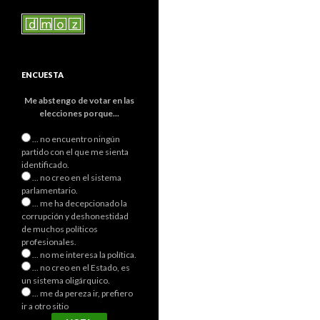
ENCUESTA
Me abstengo de votar en las
elecciones porque...
... no encuentro ningún
partido con el que me sienta
identificado.
... no creo en el sistema
parlamentario.
... me ha decepcionado la
corrupción y deshonestidad
de muchos políticos
profesionales.
... no me interesa la política.
... no creo en el Estado, es
un sistema oligárquico.
... me da pereza ir, prefiero
ir a otro sitio