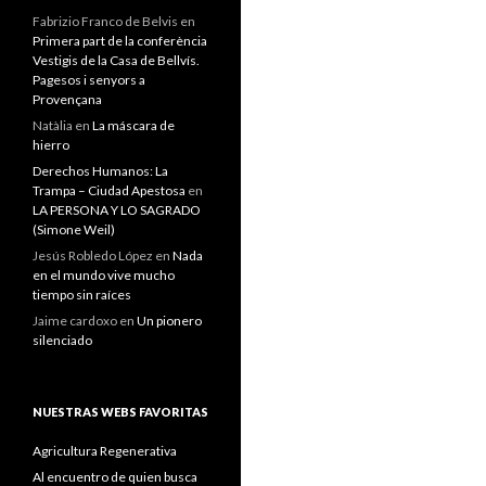
Fabrizio Franco de Belvis
en
Primera part de la conferència
Vestigis de la Casa de Bellvís.
Pagesos i senyors a
Provençana
Natàlia
en
La máscara de
hierro
Derechos Humanos: La
Trampa – Ciudad Apestosa
en
LA PERSONA Y LO SAGRADO
(Simone Weil)
Jesús Robledo López
en
Nada
en el mundo vive mucho
tiempo sin raíces
Jaime cardoxo
en
Un pionero
silenciado
NUESTRAS WEBS FAVORITAS
Agricultura Regenerativa
Al encuentro de quien busca