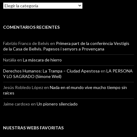
Categorías
COMENTARIOS RECIENTES
Fabrizio Franco de Belvis
en
Primera part de la conferència Vestigis
de la Casa de Bellvís. Pagesos i senyors a Provençana
Natàlia
en
La máscara de hierro
Derechos Humanos: La Trampa – Ciudad Apestosa
en
LA PERSONA
Y LO SAGRADO (Simone Weil)
Jesús Robledo López
en
Nada en el mundo vive mucho tiempo sin
raíces
Jaime cardoxo
en
Un pionero silenciado
NUESTRAS WEBS FAVORITAS