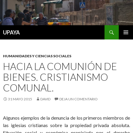
Buscar
UPAYA
SALTAR
MENÚ
AL
PRINCI
CONTENIDO
HUMANIDADES Y CIENCIAS SOCIALES
HACIA LA COMUNIÓN DE
BIENES. CRISTIANISMO
COMUNAL.
31 MAYO 2015
DAVID
DEJA UN COMENTARIO
Algunos ejemplos de la denuncia de los primeros miembros de
las iglesias cristianas sobre la propiedad privada absoluta.
Situación social y económica propiciada por el derecho