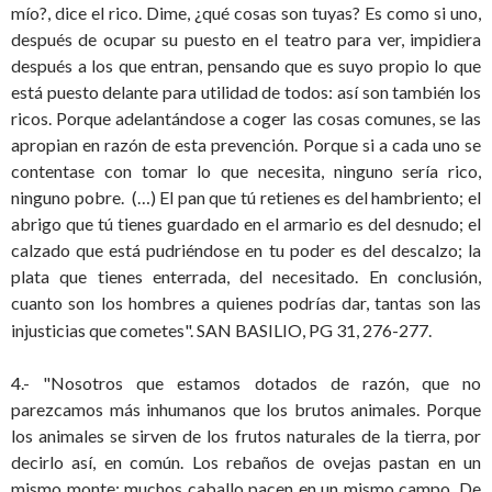
mío?, dice el rico. Dime, ¿qué cosas son tuyas? Es como si uno,
después de ocupar su puesto en el teatro para ver, impidiera
después a los que entran, pensando que es suyo propio lo que
está puesto delante para utilidad de todos: así son también los
ricos. Porque adelantándose a coger las cosas comunes, se las
apropian en razón de esta prevención. Porque si a cada uno se
contentase con tomar lo que necesita, ninguno sería rico,
ninguno pobre. (…) El pan que tú retienes es del hambriento; el
abrigo que tú tienes guardado en el armario es del desnudo; el
calzado que está pudriéndose en tu poder es del descalzo; la
plata que tienes enterrada, del necesitado. En conclusión,
cuanto son los hombres a quienes podrías dar, tantas son las
injusticias que cometes".
SAN BASILIO, PG 31, 276-277.
4.- "Nosotros que estamos dotados de razón, que no
parezcamos más inhumanos que los brutos animales. Porque
los animales se sirven de los frutos naturales de la tierra, por
decirlo así, en común. Los rebaños de ovejas pastan en un
mismo monte; muchos caballo pacen en un mismo campo. De