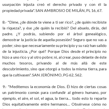
usurpación injusta creó el derecho privado y con él la
propiedad privada".
SAN AMBROSIO DE MILÁN, PL 16, 67.
8.- "Dime, ¿de dónde te viene a ti ser rico?, ¿de quién recibiste
la riqueza?, y ése ¿de quién la recibió? Del abuelo, dirás, del
padre. ¿Y podrás, subiendo por el árbol genealógico,
demostrar la justicia de aquella posesión? Seguro que no vas a
poder; sino que necesariamente su principio y su raíz han salido
de la injusticia. ¿Por qué? Porque Dios desde el principio no
hizo a uno rico y al otro pobre; ni, al crear, puso delante de éste
muchos tesoros, privando al de más allá de este
descubrimiento, sino que otorgó a todos la misma tierra, para
que la cultivasen".
SAN JERÓNIMO, PG 62, 562.
9.- "Meditemos la economía de Dios. Él hizo de ciertas cosas
un patrimonio común para confundir al género humano, por
ejemplo, el aire, el sol, el agua, la tierra… todo esto lo reparte
Dios equitativamente entre hermanos… Obsérvese cómo no