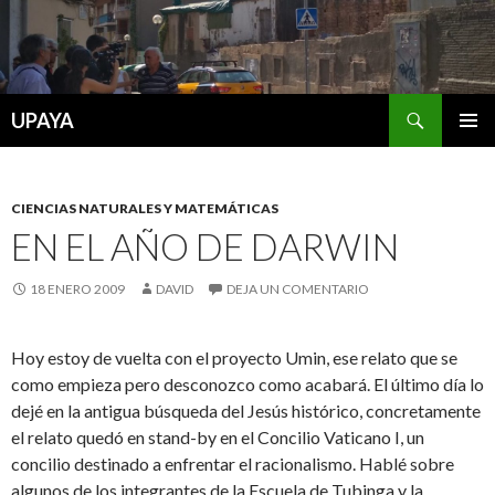
Buscar
UPAYA
SALTAR
MENÚ
AL
PRINCI
CONTENIDO
CIENCIAS NATURALES Y MATEMÁTICAS
EN EL AÑO DE DARWIN
18 ENERO 2009
DAVID
DEJA UN COMENTARIO
Hoy estoy de vuelta con el proyecto Umin, ese relato que se
como empieza pero desconozco como acabará. El último día lo
dejé en la antigua búsqueda del Jesús histórico, concretamente
el relato quedó en stand-by en el Concilio Vaticano I, un
concilio destinado a enfrentar el racionalismo. Hablé sobre
algunos de los integrantes de la Escuela de Tubinga y la