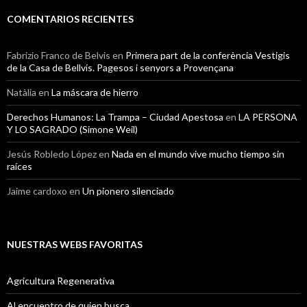
COMENTARIOS RECIENTES
Fabrizio Franco de Belvis
en
Primera part de la conferència Vestigis
de la Casa de Bellvís. Pagesos i senyors a Provençana
Natàlia
en
La máscara de hierro
Derechos Humanos: La Trampa – Ciudad Apestosa
en
LA PERSONA
Y LO SAGRADO (Simone Weil)
Jesús Robledo López
en
Nada en el mundo vive mucho tiempo sin
raíces
Jaime cardoxo
en
Un pionero silenciado
NUESTRAS WEBS FAVORITAS
Agricultura Regenerativa
Al encuentro de quien busca