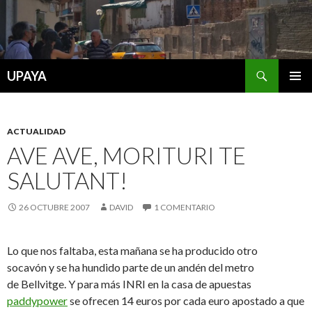
Buscar
UPAYA
SALTAR
MENÚ
AL
PRINCI
CONTENIDO
ACTUALIDAD
AVE AVE, MORITURI TE
SALUTANT!
26 OCTUBRE 2007
DAVID
1 COMENTARIO
Lo que nos faltaba, esta mañana se ha producido otro
socavón y se ha hundido parte de un andén del metro
de Bellvitge. Y para más INRI en la casa de apuestas
paddypower
se ofrecen 14 euros por cada euro apostado a que