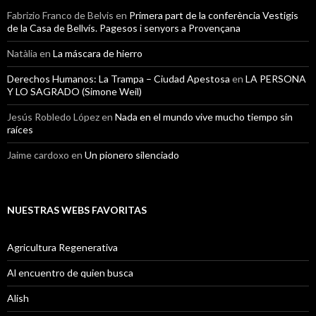
Fabrizio Franco de Belvis
en
Primera part de la conferència Vestigis
de la Casa de Bellvís. Pagesos i senyors a Provençana
Natàlia
en
La máscara de hierro
Derechos Humanos: La Trampa – Ciudad Apestosa
en
LA PERSONA
Y LO SAGRADO (Simone Weil)
Jesús Robledo López
en
Nada en el mundo vive mucho tiempo sin
raíces
Jaime cardoxo
en
Un pionero silenciado
NUESTRAS WEBS FAVORITAS
Agricultura Regenerativa
Al encuentro de quien busca
Alish