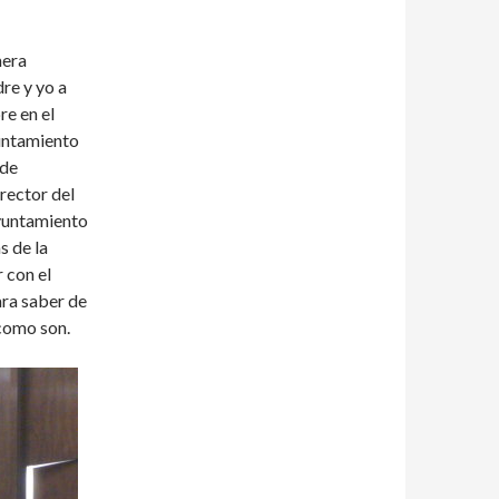
mera
re y yo a
re en el
yuntamiento
 de
irector del
Ayuntamiento
s de la
 con el
ara saber de
como son.