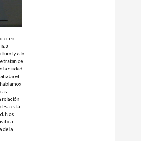
ocer en
a, a
tural y a la
e tratan de
e la ciudad
rafiaba el
y hablamos
tras
a relación
ldesa está
ad. Nos
nvitó a
a de la