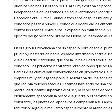
pueblos vecinos. En el año 908 Catalunya estaba en proce
independencia de los francos, en aquel entonces el conde 
Barcelona era Guifré II, aunque tres años después muere y
condados pasan a Sunyer I, conde que lideró varios enfre
contra los árabes, entre ellos la expedición militar en el 9
ejercito del gobernador árabe de Lleida, Muhammad al-Ta
En el siglo X Provençana era un espacio libre desde el punt
jurídico, una tierra de nadie, espacio intermedio entre el r
y la ciudad de Barcelona, que era la única ciudad amuralla
condado. Los primeros habitantes, eran colonos que ocup
tierras y las cultivaban convirtiéndose en propietarios, a
empresa muy arriesgada porque se trataba de una zona d
que recibía muchos ataques. Estamos hablando de una época
mortalidad infantil superaba el 50% y la esperanza de vida
cíclicamente aparecían la peste y la guerra, y el hambre er
constante, los jinetes del apocalipsis campaban a sus anch
territorio. Algo que me llamó especialmente la atención es