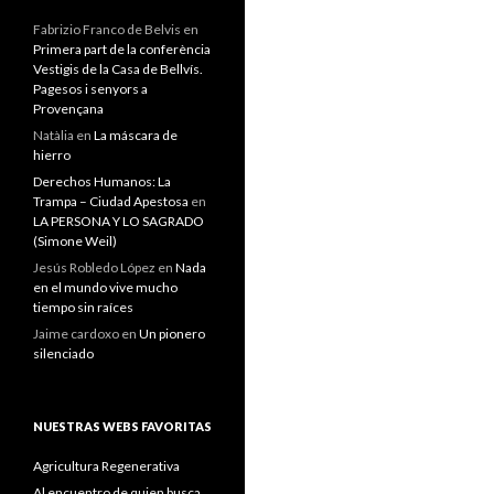
Fabrizio Franco de Belvis
en
Primera part de la conferència
Vestigis de la Casa de Bellvís.
Pagesos i senyors a
Provençana
Natàlia
en
La máscara de
hierro
Derechos Humanos: La
Trampa – Ciudad Apestosa
en
LA PERSONA Y LO SAGRADO
(Simone Weil)
Jesús Robledo López
en
Nada
en el mundo vive mucho
tiempo sin raíces
Jaime cardoxo
en
Un pionero
silenciado
NUESTRAS WEBS FAVORITAS
Agricultura Regenerativa
Al encuentro de quien busca