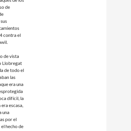
so de
de
 sus
ntamientos
14 contra el
wil.
o de vista
io Llobregat
da de todo el
aban las
unque era una
esprotegida
 difícil, la
 era escasa,
a una
as por el
 el hecho de