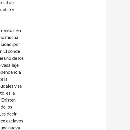
te al de
 metro y
omentos, en
rdió mucha
ciudad, por
r. El conde
ue uno de los
 vasallaje
ndependencia
e la
eudales y se
o, es la
 Existen
 de los
 es decir
ten esclavos
e una nueva