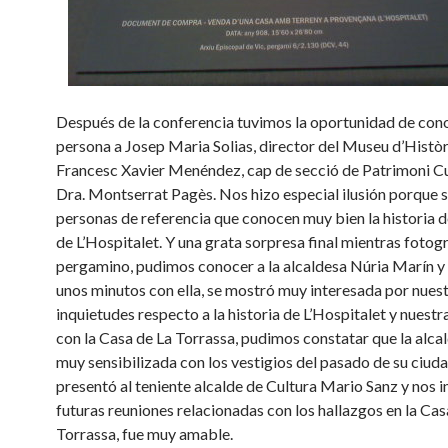
Después de la conferencia tuvimos la oportunidad de con
persona a Josep Maria Solias, director del Museu d’Històri
Francesc Xavier Menéndez, cap de secció de Patrimoni Cul
Dra. Montserrat Pagès. Nos hizo especial ilusión porque s
personas de referencia que conocen muy bien la historia d
de L’Hospitalet. Y una grata sorpresa final mientras fotog
pergamino, pudimos conocer a la alcaldesa Núria Marín 
unos minutos con ella, se mostró muy interesada por nues
inquietudes respecto a la historia de L’Hospitalet y nuestr
con la Casa de La Torrassa, pudimos constatar que la alca
muy sensibilizada con los vestigios del pasado de su ciud
presentó al teniente alcalde de Cultura Mario Sanz y nos i
futuras reuniones relacionadas con los hallazgos en la Cas
Torrassa, fue muy amable.