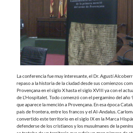
La conferencia fue muy interesante, el Dr. Agustí Alcoberr
repaso a la historia de la ciudad desde sus comienzos co
Provençana en el siglo X hasta el siglo XVIII ya con el act
de L’Hospitalet. Todo comenzó con el pergamino del año 9
que aparece la mención a Provençana. En esa época Catal
país de frontera, entre los francos y el Al-Andalus. Carlo
convertido este territorio en el siglo IX en la Marca Hispá
defenderse de los cristianos y los musulmanes de la peníns
se trataba de un territorio que sufría un gran número de a