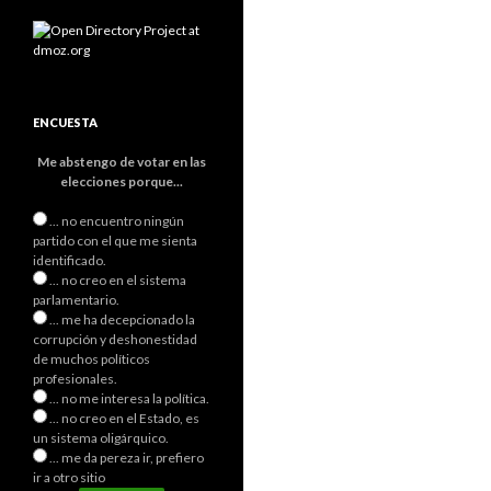
ENCUESTA
Me abstengo de votar en las
elecciones porque...
... no encuentro ningún
partido con el que me sienta
identificado.
... no creo en el sistema
parlamentario.
... me ha decepcionado la
corrupción y deshonestidad
de muchos políticos
profesionales.
... no me interesa la política.
... no creo en el Estado, es
un sistema oligárquico.
... me da pereza ir, prefiero
ir a otro sitio