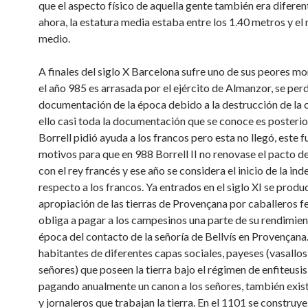
que el aspecto físico de aquella gente también era diferen
ahora, la estatura media estaba entre los 1.40 metros y el
medio.
A finales del siglo X Barcelona sufre uno de sus peores m
el año 985 es arrasada por el ejército de Almanzor, se pe
documentación de la época debido a la destrucción de la 
ello casi toda la documentación que se conoce es posterio
Borrell pidió ayuda a los francos pero esta no llegó, este f
motivos para que en 988 Borrell II no renovase el pacto de
con el rey francés y ese año se considera el inicio de la i
respecto a los francos. Ya entrados en el siglo XI se produc
apropiación de las tierras de Provençana por caballeros f
obliga a pagar a los campesinos una parte de su rendimient
época del contacto de la señoría de Bellvís en Provençana.
habitantes de diferentes capas sociales, payeses (vasallos
señores) que poseen la tierra bajo el régimen de enfiteusis,
pagando anualmente un canon a los señores, también exis
y jornaleros que trabajan la tierra. En el 1101 se construy