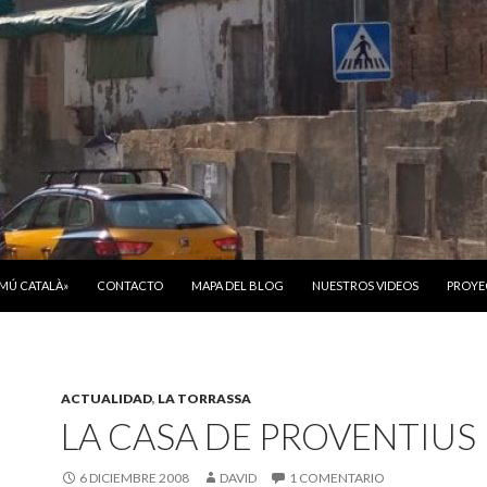
ONTENIDO
OMÚ CATALÀ»
CONTACTO
MAPA DEL BLOG
NUESTROS VIDEOS
PROYE
ACTUALIDAD
,
LA TORRASSA
LA CASA DE PROVENTIUS
6 DICIEMBRE 2008
DAVID
1 COMENTARIO