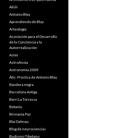
Alish
Antonio Blay
Aprendiendo de Blay
Arteología
Asociación para el Desarrollo
de la Conciencia y la
Autorrealización
Aster
AstroAnoia
Astronomía 2009
Àtic: Práctica de Antonio Blay
Bandera negra
Barcelona Antiga
Barri La Torrassa
Betania
Birmania Paz
Blai Dalmau
Blog de neurociencias
Budismo Tibetano