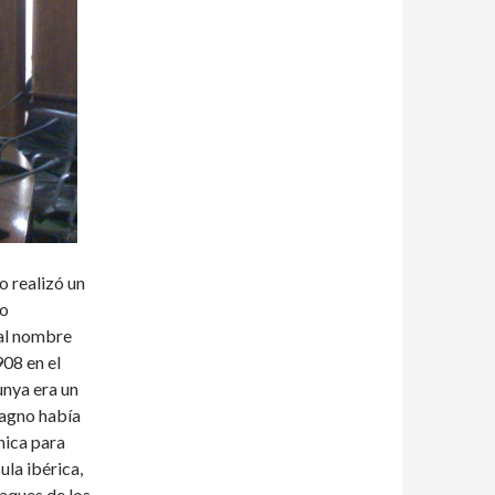
o realizó un
mo
ual nombre
08 en el
unya era un
magno había
nica para
ula ibérica,
taques de los