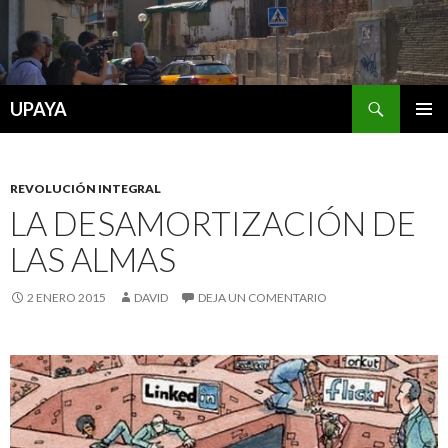
Buscar
UPAYA
SALTAR
MENÚ
AL
PRINCI
CONTENIDO
REVOLUCIÓN INTEGRAL
LA DESAMORTIZACIÓN DE
LAS ALMAS
2 ENERO 2015
DAVID
DEJA UN COMENTARIO