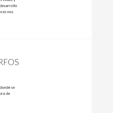
desarrollo
eces nos
ORFOS
 donde se
bra de