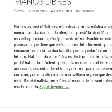
MANOS LIBRES
29 SEPTIEMBRE 2007
DAVID
3 COMENTARIOS
Este es un post difícil para mi, hablar sobre la música es a
nunca se me ha dado nada bien, no le presté la atención qu
merecía, pero como principalmente mi motivación de este
plasmar lo que tiene que enriquecerme interiormente pues
encauzarme en esta ardua batalla que no quedará en un si
intento. Hablar sobre la música es decir poco sobre ella, 
podrá hablar lo suficiente porque la mente no es el instr
adecuado para entender el tono y el ritmo, para eso tenem
corazón, y no me refiero a ese maravilloso órgano que de
melodía minimalista, me refiero al mundo de los sentimien
Música libre a través de ma
mucho mundo.
Seguir leyendo
→