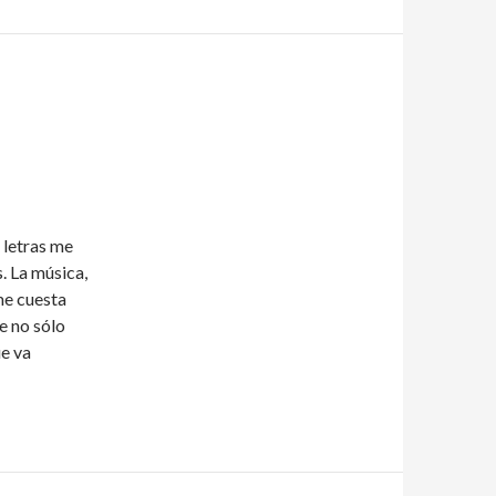
 letras me
. La música,
me cuesta
ue no sólo
ue va
te