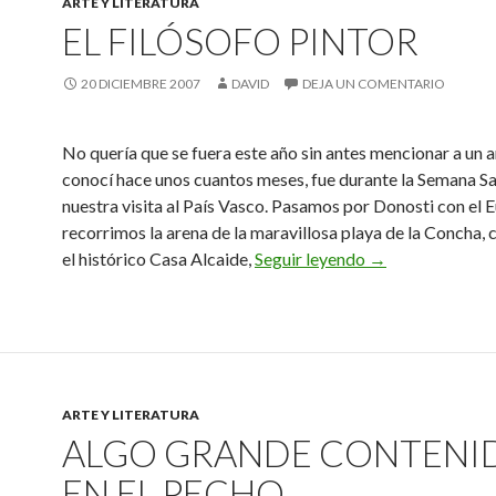
ARTE Y LITERATURA
EL FILÓSOFO PINTOR
20 DICIEMBRE 2007
DAVID
DEJA UN COMENTARIO
No quería que se fuera este año sin antes mencionar a un a
conocí hace unos cuantos meses, fue durante la Semana Sa
nuestra visita al País Vasco. Pasamos por Donosti con el 
recorrimos la arena de la maravillosa playa de la Concha,
El filósofo pintor
el histórico Casa Alcaide,
Seguir leyendo
→
ARTE Y LITERATURA
ALGO GRANDE CONTENI
EN EL PECHO