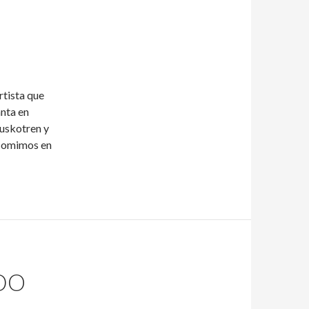
rtista que
nta en
Euskotren y
 comimos en
DO