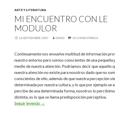
ARTE Y LITERATURA
MI ENCUENTRO CON LE
MODULOR
16 SEPTIEMBRE 2007
DAVID
10 COMENTARIOS
Continuamente nos envuelve multitud de información pro
nuestro entorno pero somos conscientes de una pequeña 
medio de nuestra atención. Podríamos decir que aquello q
nuestra atención no existe para nosotros dado que no so
conscientes de ello, además de que nuestra percepción vi
determinada por nuestra cultura, y lo que por ejemplo un 
percibe de una determinada forma, nosotros lo percibim
distinta, es lo que se llama predisposición perceptiva.
Mi encuentro con Le Modulor
Seguir leyendo
→