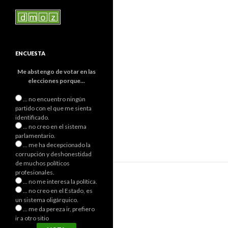
ENCUESTA
Me abstengo de votar en las
elecciones porque...
... no encuentro ningún
partido con el que me sienta
identificado.
... no creo en el sistema
parlamentario.
... me ha decepcionado la
corrupción y deshonestidad
de muchos políticos
profesionales.
... no me interesa la política.
... no creo en el Estado, es
un sistema oligárquico.
... me da pereza ir, prefiero
ir a otro sitio