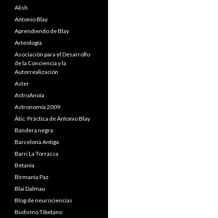
Alish
Antonio Blay
Aprendiendo de Blay
Arteología
Asociación para el Desarrollo
de la Conciencia y la
Autorrealización
Aster
AstroAnoia
Astronomía 2009
Àtic: Práctica de Antonio Blay
Bandera negra
Barcelona Antiga
Barri La Torrassa
Betania
Birmania Paz
Blai Dalmau
Blog de neurociencias
Budismo Tibetano