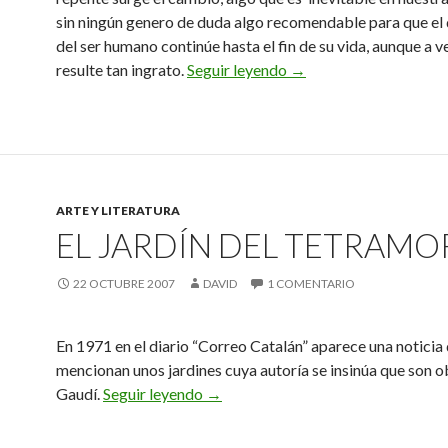
sin ningún genero de duda algo recomendable para que el 
del ser humano continúe hasta el fin de su vida, aunque a v
Fábulas de Velázquez
resulte tan ingrato.
Seguir leyendo
→
ARTE Y LITERATURA
EL JARDÍN DEL TETRAM
22 OCTUBRE 2007
DAVID
1 COMENTARIO
En 1971 en el diario “Correo Catalán” aparece una noticia
mencionan unos jardines cuya autoría se insinúa que son o
El jardín del Tetramorfos
Gaudí.
Seguir leyendo
→