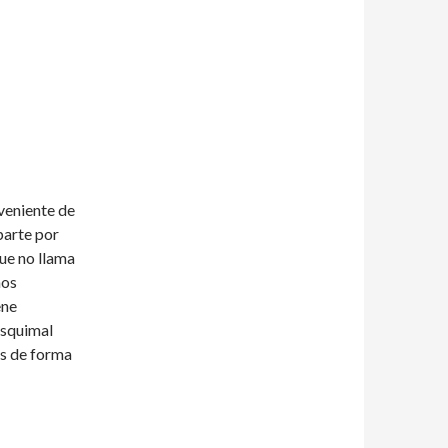
veniente de
parte por
ue no llama
mos
ene
esquimal
os de forma