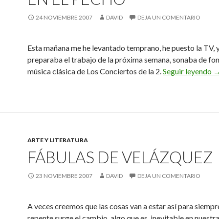
24 NOVIEMBRE 2007
DAVID
DEJA UN COMENTARIO
Esta mañana me he levantado temprano, he puesto la TV, 
preparaba el trabajo de la próxima semana, sonaba de fon
A
música clásica de Los Conciertos de la 2.
Seguir leyendo
ARTE Y LITERATURA
FÁBULAS DE VELÁZQUEZ
23 NOVIEMBRE 2007
DAVID
DEJA UN COMENTARIO
A veces creemos que las cosas van a estar así para siempr
repente surge el cambio, algo que es inevitable en nuestra