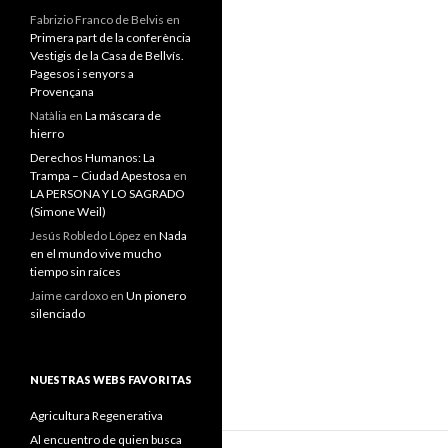
Fabrizio Franco de Belvis
en
Primera part de la conferència
Vestigis de la Casa de Bellvís.
Pagesos i senyors a
Provençana
Natàlia
en
La máscara de
hierro
Derechos Humanos: La
Trampa – Ciudad Apestosa
en
LA PERSONA Y LO SAGRADO
(Simone Weil)
Jesús Robledo López
en
Nada
en el mundo vive mucho
tiempo sin raíces
Jaime cardoxo
en
Un pionero
silenciado
NUESTRAS WEBS FAVORITAS
Agricultura Regenerativa
Al encuentro de quien busca