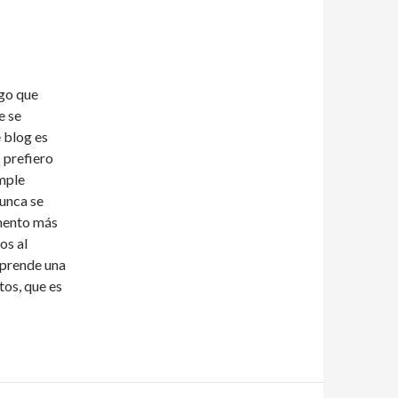
lgo que
e se
 blog es
 prefiero
mple
nunca se
umento más
os al
sprende una
tos, que es
nos libres