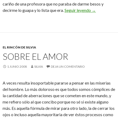
cariño de una profesora que no paraba de darme besos y
Agarrado a la 
decirme lo guapa y lo lista que era.
Seguir leyendo
→
EL RINCÓN DE SILVIA
SOBRE EL AMOR
1 JUNIO 2008
SILVIA
DEJA UN COMENTARIO
A veces resulta insoportable pararse a pensar en las miserias
del hombre. Lo más doloroso es que todos somos cómplices de
la cantidad de aberraciones que se cometen en este mundo, y
me refiero sólo al que concibo porque no sé si existe alguno
más. Es aquella fórmula de mirar para otro lado, la de cerrar los
ojos o incluso aquella mayoritaria de ver éstos procesos como