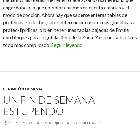
engordaba o lo que no, sólo teníamos en cuenta calorías y el
modo de cocción. Ahora hay que saberse enteras tablas de
proteínas e hidratos, saber diferenciar entre cenas glucídicas o
proteo-lipídicas, o bien, tener unas tablas bajadas de Emule
con bloques para seguir la dieta de la Zona. Y es que cada día es
Con Mirinda se vivía mejor
todo más complicado.
Seguir leyendo
→
EL RINCÓN DE SILVIA
UN FIN DE SEMANA
ESTUPENDO
1 JUNIO 2008
SILVIA
DEJA UN COMENTARIO