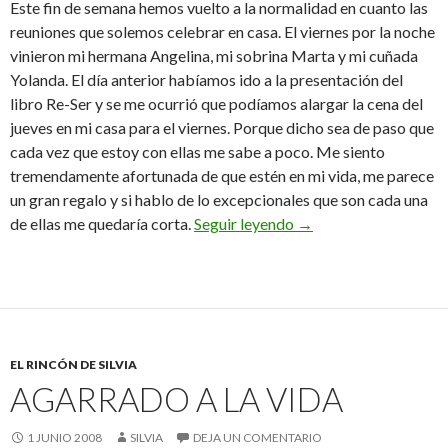
Este fin de semana hemos vuelto a la normalidad en cuanto las
reuniones que solemos celebrar en casa. El viernes por la noche
vinieron mi hermana Angelina, mi sobrina Marta y mi cuñada
Yolanda. El día anterior habíamos ido a la presentación del
libro Re-Ser y se me ocurrió que podíamos alargar la cena del
jueves en mi casa para el viernes. Porque dicho sea de paso que
cada vez que estoy con ellas me sabe a poco. Me siento
tremendamente afortunada de que estén en mi vida, me parece
un gran regalo y si hablo de lo excepcionales que son cada una
Un fin de semana est
de ellas me quedaría corta.
Seguir leyendo
→
EL RINCÓN DE SILVIA
AGARRADO A LA VIDA
1 JUNIO 2008
SILVIA
DEJA UN COMENTARIO