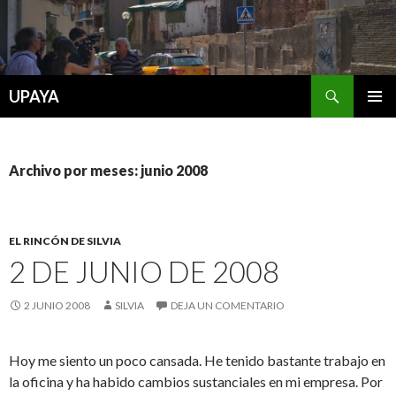
Buscar
UPAYA
SALTAR
MENÚ
AL
PRINCI
CONTENIDO
Archivo por meses: junio 2008
EL RINCÓN DE SILVIA
2 DE JUNIO DE 2008
2 JUNIO 2008
SILVIA
DEJA UN COMENTARIO
Hoy me siento un poco cansada. He tenido bastante trabajo en
la oficina y ha habido cambios sustanciales en mi empresa. Por