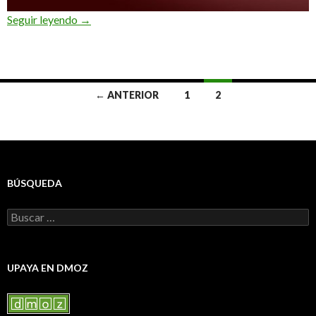
Sobre el amor
Seguir leyendo
→
Ir
← ANTERIOR
1
2
a
las
entradas
BÚSQUEDA
Buscar:
UPAYA EN DMOZ