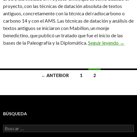
proyecto, con las técnicas de datación absoluta de textos
antiguos, concretamente con la técnica del radiocarbono o
carbono 14 y con el AMS. Las técnicas de datación y análisis de
textos antiguos se iniciaron con Mabillon, un monje
benedictino, que publicó un tratado que fue el inicio de las
Técnicas
bases de la Paleografía y la Diplomática.
Seguir leyendo
→
Ir
← ANTERIOR
1
2
a
las
entradas
BÚSQUEDA
Buscar: