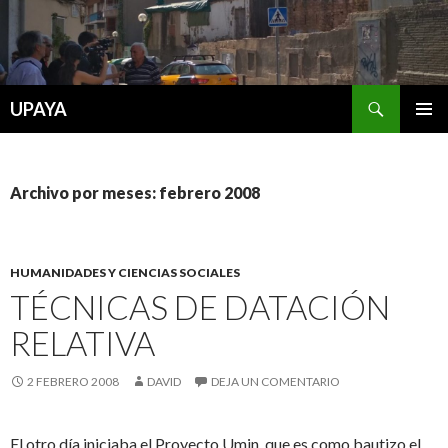
Buscar
UPAYA
SALTAR
MENÚ
AL
PRINCI
CONTENIDO
Archivo por meses: febrero 2008
HUMANIDADES Y CIENCIAS SOCIALES
TÉCNICAS DE DATACIÓN
RELATIVA
2 FEBRERO 2008
DAVID
DEJA UN COMENTARIO
El otro día iniciaba el Proyecto Umin, que es como bautizo el