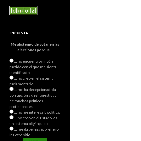
ENCUESTA
Me abstengo de votar en las
elecciones porque...
... no encuentro ningún
partido con el que me sienta
identificado.
... no creo en el sistema
parlamentario.
... me ha decepcionado la
corrupción y deshonestidad
de muchos políticos
profesionales.
... no me interesa la política.
... no creo en el Estado, es
un sistema oligárquico.
... me da pereza ir, prefiero
ir a otro sitio