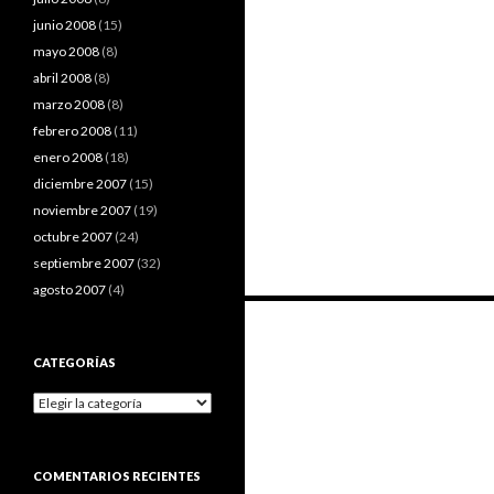
junio 2008
(15)
mayo 2008
(8)
abril 2008
(8)
marzo 2008
(8)
febrero 2008
(11)
enero 2008
(18)
diciembre 2007
(15)
noviembre 2007
(19)
octubre 2007
(24)
septiembre 2007
(32)
agosto 2007
(4)
Ir
a
CATEGORÍAS
las
Categorías
entradas
COMENTARIOS RECIENTES