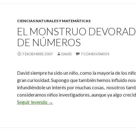
CIENCIAS NATURALES Y MATEMÁTICAS
EL MONSTRUO DEVORA
DE NÚMEROS
7 DICIEMBRE 2007
DAVID
7 COMENTARIOS
David siempre ha sido un niño, como la mayoría de los niñ
gran curiosidad. Supongo que también hemos influido nos
infundiéndole un interés por muchas cosas, nosotros tam
consideramos niños investigadores, aunque ya algo crecid
El monstruo devorador de números
Seguir leyendo
→