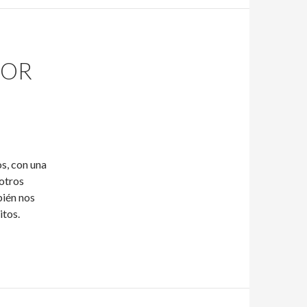
DOR
os, con una
otros
bién nos
itos.