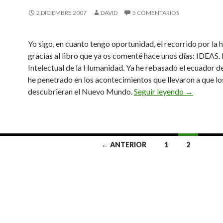
2 DICIEMBRE 2007
DAVID
5 COMENTARIOS
Yo sigo, en cuanto tengo oportunidad, el recorrido por la h
gracias al libro que ya os comenté hace unos días: IDEAS. 
Intelectual de la Humanidad. Ya he rebasado el ecuador d
he penetrado en los acontecimientos que llevaron a que l
El puente 
descubrieran el Nuevo Mundo.
Seguir leyendo
→
← ANTERIOR
1
2