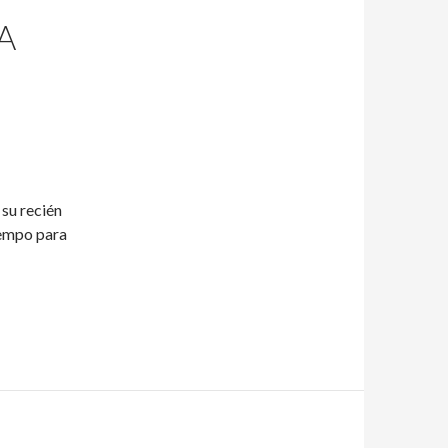
A
 su recién
iempo para