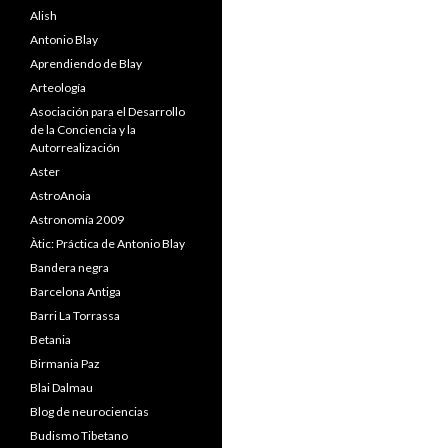
Alish
Antonio Blay
Aprendiendo de Blay
Arteología
Asociación para el Desarrollo
de la Conciencia y la
Autorrealización
Aster
AstroAnoia
Astronomía 2009
Àtic: Práctica de Antonio Blay
Bandera negra
Barcelona Antiga
Barri La Torrassa
Betania
Birmania Paz
Blai Dalmau
Blog de neurociencias
Budismo Tibetano