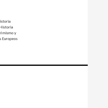
istoria
Historia
el mismo y
os Europeos
sumergido