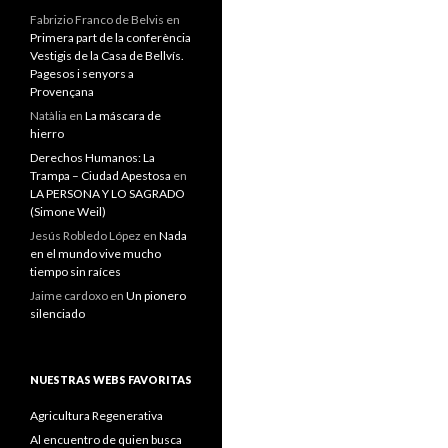
Fabrizio Franco de Belvis
en
Primera part de la conferència
Vestigis de la Casa de Bellvís.
Pagesos i senyors a
Provençana
Natàlia
en
La máscara de
hierro
Derechos Humanos: La
Trampa – Ciudad Apestosa
en
LA PERSONA Y LO SAGRADO
(Simone Weil)
Jesús Robledo López
en
Nada
en el mundo vive mucho
tiempo sin raíces
Jaime cardoxo
en
Un pionero
silenciado
NUESTRAS WEBS FAVORITAS
Agricultura Regenerativa
Al encuentro de quien busca