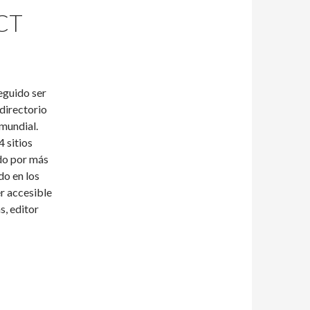
CT
eguido ser
directorio
mundial.
 sitios
do por más
do en los
r accesible
, editor