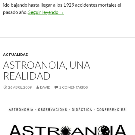
ido bajando hasta llegar a los 1929 accidentes mortales el
Show must go on!
pasado año.
Seguir leyendo
→
ACTUALIDAD
ASTROANOIA, UNA
REALIDAD
26 ABRIL 2009
DAVID
2 COMENTARIOS