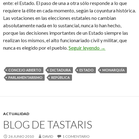
ente: el Estado. El paso de una a otra sólo responde a lo que
requiere la élite en cada momento, según la coyuntura histórica.
Las votaciones en las elecciones estatales no cambian
absolutamente nada en lo sustancial, nunca lo han hecho,
porque las decisiones importantes de un Estado siempre las
realizan los mismos, el alto funcionariado civil y militar, que
La era de los neo
nunca es elegido por el pueblo.
Seguir leyendo
→
CONCEJO ABIERTO
DICTADURA
ESTADO
MONARQUÍA
PARLAMENTARISMO
REPÚBLICA
ACTUALIDAD
BLOG DE TASTARIS
26 JUNIO 2010
DAVID
1 COMENTARIO