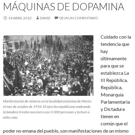
MÁQUINAS DE DOPAMINA
14 ABRIL 2012
DAVID
DEJA UN COMENTARIO
Cuidado con la
tendencia que
hay
últimamente
para que se
establezca La
III República.
República,
Monarquía
Manifestación de mineros en la localidad asturiana de Mieres
Parlamentaria
el mes de octubre de 1934. El ejército republicano ondeando
y Dictadura
la bandera tricolor asesinó a casi 3.000 personas y torturó a
tienen en
miles más.
común que el
poder no emana del pueblo, son manifestaciones de un mismo