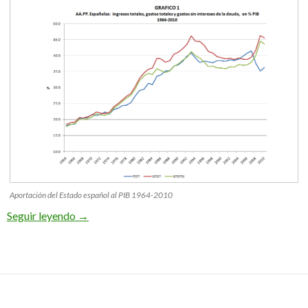
Aportación del Estado español al PIB 1964-2010
¿La privatización debilita al Estado?
Seguir leyendo
→