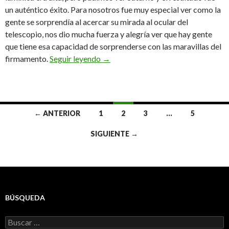
un auténtico éxito. Para nosotros fue muy especial ver como la
gente se sorprendía al acercar su mirada al ocular del
telescopio, nos dio mucha fuerza y alegría ver que hay gente
que tiene esa capacidad de sorprenderse con las maravillas del
AstroAnoia, una realidad
firmamento.
Seguir leyendo
→
Ir
← ANTERIOR
1
2
3
…
5
a
SIGUIENTE →
las
entradas
BÚSQUEDA
Buscar: