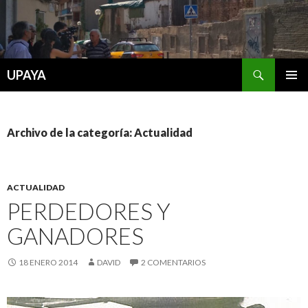
Buscar
UPAYA
SALTAR
MENÚ
AL
PRINCI
CONTENIDO
Archivo de la categoría: Actualidad
ACTUALIDAD
PERDEDORES Y
GANADORES
18 ENERO 2014
DAVID
2 COMENTARIOS