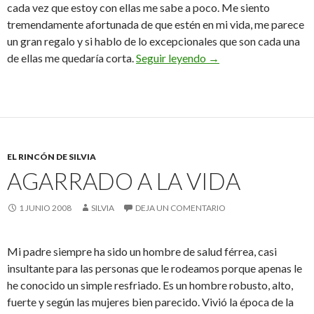
cada vez que estoy con ellas me sabe a poco. Me siento
tremendamente afortunada de que estén en mi vida, me parece
un gran regalo y si hablo de lo excepcionales que son cada una
Un fin de semana est
de ellas me quedaría corta.
Seguir leyendo
→
EL RINCÓN DE SILVIA
AGARRADO A LA VIDA
1 JUNIO 2008
SILVIA
DEJA UN COMENTARIO
Mi padre siempre ha sido un hombre de salud férrea, casi
insultante para las personas que le rodeamos porque apenas le
he conocido un simple resfriado. Es un hombre robusto, alto,
fuerte y según las mujeres bien parecido. Vivió la época de la