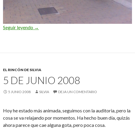
El timbaler del Bruc
Seguir leyendo
→
EL RINCÓN DE SILVIA
5 DE JUNIO 2008
5 JUNIO 2008
SILVIA
DEJA UN COMENTARIO
Hoy he estado más animada, seguimos con la auditoria, pero la
cosa se va relajando por momentos. Ha hecho buen día, quizás
ahora parece que cae alguna gota, pero poca cosa.