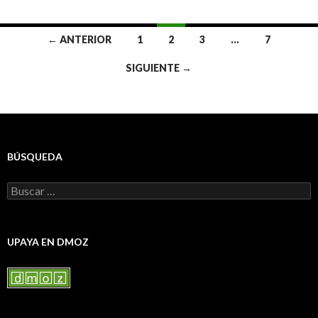
Ir
← ANTERIOR
1
2
3
…
7
a
SIGUIENTE →
las
entradas
BÚSQUEDA
Buscar:
UPAYA EN DMOZ