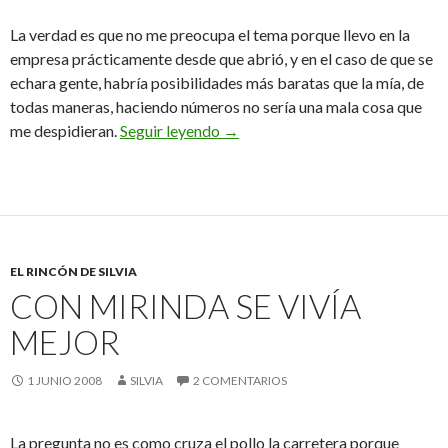
La verdad es que no me preocupa el tema porque llevo en la
empresa prácticamente desde que abrió, y en el caso de que se
echara gente, habría posibilidades más baratas que la mía, de
todas maneras, haciendo números no sería una mala cosa que
2 de junio de 2008
me despidieran.
Seguir leyendo
→
EL RINCÓN DE SILVIA
CON MIRINDA SE VIVÍA
MEJOR
1 JUNIO 2008
SILVIA
2 COMENTARIOS
La pregunta no es como cruza el pollo la carretera porque