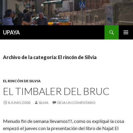
Buscar
UPAYA
SALTAR
MENÚ
AL
PRINCI
CONTENIDO
Archivo de la categoría: El rincón de Silvia
EL RINCÓN DE SILVIA
EL TIMBALER DEL BRUC
8 JUNIO 2008
SILVIA
DEJA UN COMENTARIO
Menudo fin de semana llevamos!!!, como os expliqué la cosa
empezó el jueves con la presentación del libro de Najat El