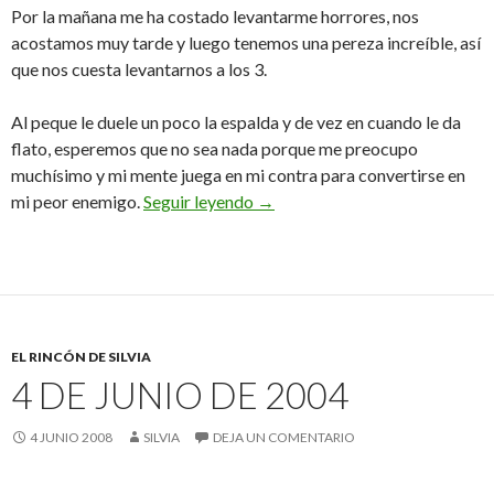
Por la mañana me ha costado levantarme horrores, nos
acostamos muy tarde y luego tenemos una pereza increíble, así
que nos cuesta levantarnos a los 3.
Al peque le duele un poco la espalda y de vez en cuando le da
flato, esperemos que no sea nada porque me preocupo
muchísimo y mi mente juega en mi contra para convertirse en
5 de junio 2008
mi peor enemigo.
Seguir leyendo
→
EL RINCÓN DE SILVIA
4 DE JUNIO DE 2004
4 JUNIO 2008
SILVIA
DEJA UN COMENTARIO