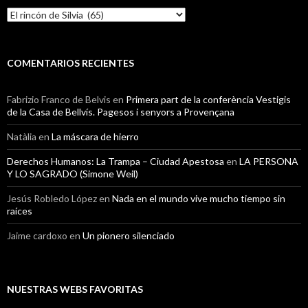
Categorías
COMENTARIOS RECIENTES
Fabrizio Franco de Belvis
en
Primera part de la conferència Vestigis
de la Casa de Bellvís. Pagesos i senyors a Provençana
Natàlia
en
La máscara de hierro
Derechos Humanos: La Trampa – Ciudad Apestosa
en
LA PERSONA
Y LO SAGRADO (Simone Weil)
Jesús Robledo López
en
Nada en el mundo vive mucho tiempo sin
raíces
Jaime cardoxo
en
Un pionero silenciado
NUESTRAS WEBS FAVORITAS