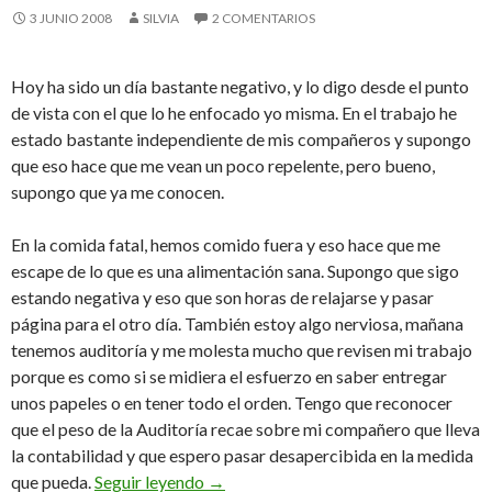
3 JUNIO 2008
SILVIA
2 COMENTARIOS
Hoy ha sido un día bastante negativo, y lo digo desde el punto
de vista con el que lo he enfocado yo misma. En el trabajo he
estado bastante independiente de mis compañeros y supongo
que eso hace que me vean un poco repelente, pero bueno,
supongo que ya me conocen.
En la comida fatal, hemos comido fuera y eso hace que me
escape de lo que es una alimentación sana. Supongo que sigo
estando negativa y eso que son horas de relajarse y pasar
página para el otro día. También estoy algo nerviosa, mañana
tenemos auditoría y me molesta mucho que revisen mi trabajo
porque es como si se midiera el esfuerzo en saber entregar
unos papeles o en tener todo el orden. Tengo que reconocer
que el peso de la Auditoría recae sobre mi compañero que lleva
la contabilidad y que espero pasar desapercibida en la medida
3 de junio de 2008
que pueda.
Seguir leyendo
→