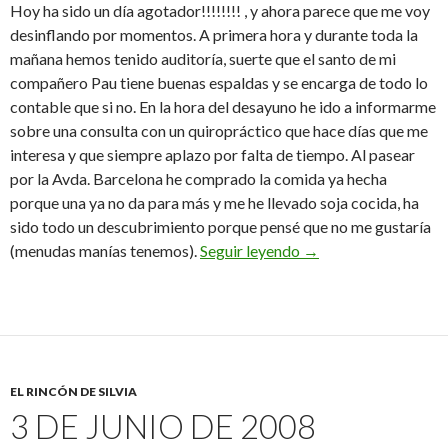
Hoy ha sido un día agotador!!!!!!!! , y ahora parece que me voy
desinflando por momentos. A primera hora y durante toda la
mañana hemos tenido auditoría, suerte que el santo de mi
compañero Pau tiene buenas espaldas y se encarga de todo lo
contable que si no. En la hora del desayuno he ido a informarme
sobre una consulta con un quiropráctico que hace días que me
interesa y que siempre aplazo por falta de tiempo. Al pasear
por la Avda. Barcelona he comprado la comida ya hecha
porque una ya no da para más y me he llevado soja cocida, ha
sido todo un descubrimiento porque pensé que no me gustaría
4 de junio de 2004
(menudas manías tenemos).
Seguir leyendo
→
EL RINCÓN DE SILVIA
3 DE JUNIO DE 2008