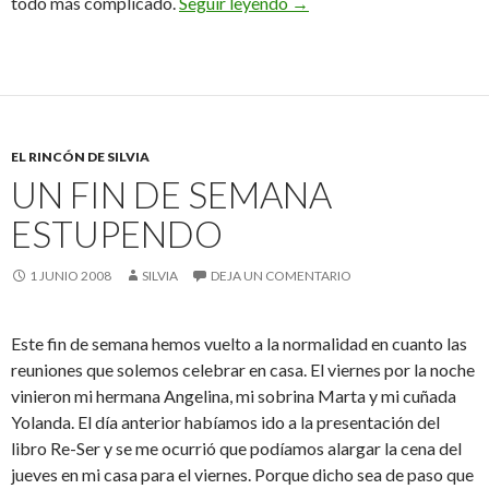
Con Mirinda se vivía mejor
todo más complicado.
Seguir leyendo
→
EL RINCÓN DE SILVIA
UN FIN DE SEMANA
ESTUPENDO
1 JUNIO 2008
SILVIA
DEJA UN COMENTARIO
Este fin de semana hemos vuelto a la normalidad en cuanto las
reuniones que solemos celebrar en casa. El viernes por la noche
vinieron mi hermana Angelina, mi sobrina Marta y mi cuñada
Yolanda. El día anterior habíamos ido a la presentación del
libro Re-Ser y se me ocurrió que podíamos alargar la cena del
jueves en mi casa para el viernes. Porque dicho sea de paso que