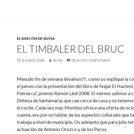
EL RINCÓN DE SILVIA
EL TIMBALER DEL BRUC
8 JUNIO 2008
SILVIA
DEJA UN COMENTARIO
Menudo fin de semana llevamos!!!, como os expliqué la 
el jueves con la presentación del libro de Najat El Hachmi,
Patriarca”, premio Ramón Llull 2008. El viernes salimos a c
Dehesa de Santamaria, que cae cerca de casa y no tenemo
el coche. Cada vez más Montbui ofrece una oferta de ocio
cuenta, eso por no hablar de los aspectos culturales que 
trabaja a nivel de municipio. Os adelanto que para julio t
actuación de Antonio Orozco y de los Pecos.