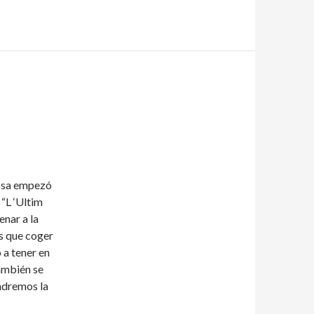
cosa empezó
 “L ‘Ultim
enar a la
s que coger
 a tener en
también se
endremos la