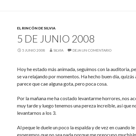
EL RINCÓN DE SILVIA
5 DE JUNIO 2008
5 JUNIO 2008
SILVIA
DEJA UN COMENTARIO
Hoy he estado más animada, seguimos con la auditoria, pe
se va relajando por momentos. Ha hecho buen día, quizás
parece que cae alguna gota, pero poca cosa.
Por la mañana me ha costado levantarme horrores, nos a
muy tarde y luego tenemos una pereza increíble, así que n
levantarnos a los 3.
Al peque le duele un poco la espalda y de vez en cuando le 
esperemos que no sea nada porque me preocupo muchísi