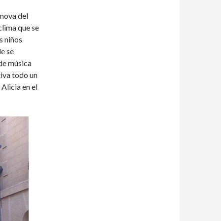
anova del
 clima que se
os niños
de se
 de música
tiva todo un
Alicia en el