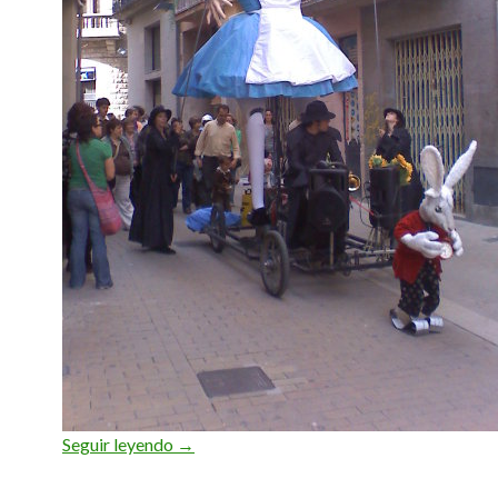
El timbaler del Bruc
Seguir leyendo
→