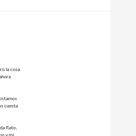
ro la cosa
 ahora
costamos
os cuesta
da flato,
mo y mi