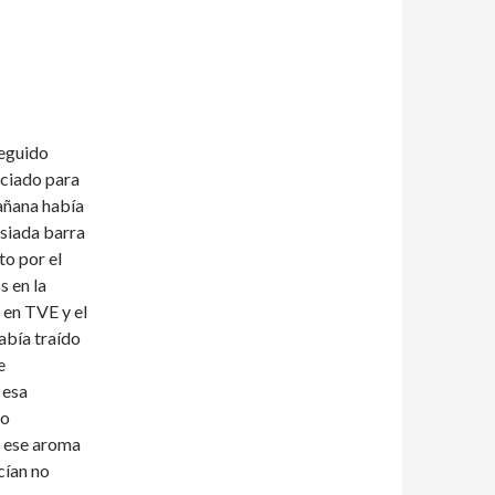
seguido
eciado para
añana había
nsiada barra
to por el
s en la
 en TVE y el
abía traído
e
 esa
lo
o ese aroma
cían no