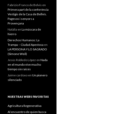
Fabrizio Franco de Belvis
en
Primera part de la conferència
Vestigis de la Casa de Bellvís.
Pagesos i senyors a
Provençana
Natàlia
en
La máscara de
hierro
Derechos Humanos: La
Trampa – Ciudad Apestosa
en
LA PERSONA Y LO SAGRADO
(Simone Weil)
Jesús Robledo López
en
Nada
en el mundo vive mucho
tiempo sin raíces
Jaime cardoxo
en
Un pionero
silenciado
NUESTRAS WEBS FAVORITAS
Agricultura Regenerativa
Al encuentro de quien busca