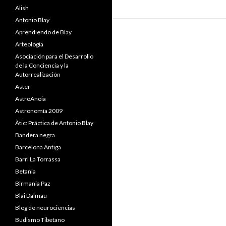
Alish
Antonio Blay
Aprendiendo de Blay
Arteología
Asociación para el Desarrollo
de la Conciencia y la
Autorrealización
Aster
AstroAnoia
Astronomía 2009
Àtic: Práctica de Antonio Blay
Bandera negra
Barcelona Antiga
Barri La Torrassa
Betania
Birmania Paz
Blai Dalmau
Blog de neurociencias
Budismo Tibetano