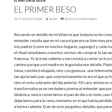
EL RINCÓN DE SILVIA
EL PRIMER BESO
27 AGOSTO 2008
SILVIA
DEJA UN COMENTARIO
Recuerdo un detalle de mi infancia que todavía no he con
entender, resulta que en mi casa el pan era un bien muy pr
mis padres (como en muchos hogares, supongo) y cada m
el ritual simultáneo a muchos vecinos de comprar la tan a
francesa. Yo la traía caliente y me resistía a comer un troci
camino porque a mi madre no le gustaba ese detalle. Plato
mesa, comida trabajada, vino con gaseosa , una telenovela
tan apreciado pan, que sorpresivamente no era el que yo h
sino el resto sobrante del día anterior. Mi cara entonces s
transformaba en un verdadero poema al entender que por
dinámica, nunca comeríamos el pan de día o en todo caso 
dejaríamos para la cena, momento en el que había perdid
a harina caliente. Eran de esos pequeños detalles que pare