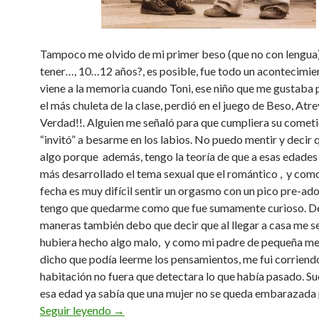
Tampoco me olvido de mi primer beso (que no con lengu
tener…, 10…12 años?, es posible, fue todo un acontecimie
viene a la memoria cuando Toni, ese niño que me gustaba 
el más chuleta de la clase, perdió en el juego de Beso, Atre
Verdad!!. Alguien me señaló para que cumpliera su cometi
“invitó” a besarme en los labios. No puedo mentir y decir 
algo porque además, tengo la teoría de que a esas edade
más desarrollado el tema sexual que el romántico , y como
fecha es muy difícil sentir un orgasmo con un pico pre-ad
tengo que quedarme como que fue sumamente curioso. D
maneras también debo que decir que al llegar a casa me s
hubiera hecho algo malo, y como mi padre de pequeña me
dicho que podía leerme los pensamientos, me fui corriend
habitación no fuera que detectara lo que había pasado. Su
esa edad ya sabía que una mujer no se queda embarazada 
El primer beso
Seguir leyendo
→