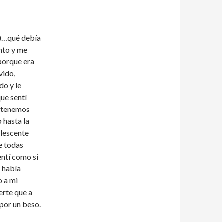
a)…qué debía
nto y me
porque era
vido,
do y le
que sentí
s tenemos
 hasta la
olescente
e todas
entí como si
 había
o a mi
erte que a
por un beso.