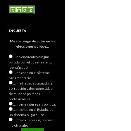
ENCUESTA
Me abstengo de votar en las
elecciones porque...
... no encuentro ningún
partido con el que me sienta
identificado.
... no creo en el sistema
parlamentario.
... me ha decepcionado la
corrupción y deshonestidad
de muchos políticos
profesionales.
... no me interesa la política.
... no creo en el Estado, es
un sistema oligárquico.
... me da pereza ir, prefiero
ir a otro sitio