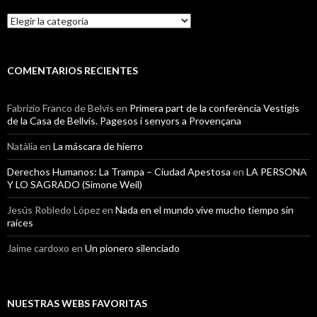
Categorías
COMENTARIOS RECIENTES
Fabrizio Franco de Belvis
en
Primera part de la conferència Vestigis
de la Casa de Bellvís. Pagesos i senyors a Provençana
Natàlia
en
La máscara de hierro
Derechos Humanos: La Trampa – Ciudad Apestosa
en
LA PERSONA
Y LO SAGRADO (Simone Weil)
Jesús Robledo López
en
Nada en el mundo vive mucho tiempo sin
raíces
Jaime cardoxo
en
Un pionero silenciado
NUESTRAS WEBS FAVORITAS