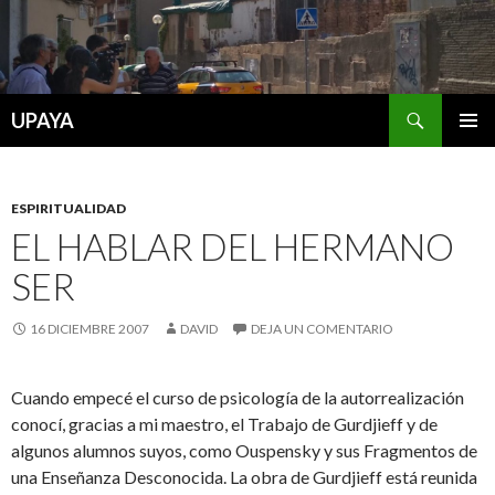
Buscar
UPAYA
SALTAR
MENÚ
AL
PRINCI
CONTENIDO
ESPIRITUALIDAD
EL HABLAR DEL HERMANO
SER
16 DICIEMBRE 2007
DAVID
DEJA UN COMENTARIO
Cuando empecé el curso de psicología de la autorrealización
conocí, gracias a mi maestro, el Trabajo de Gurdjieff y de
algunos alumnos suyos, como Ouspensky y sus Fragmentos de
una Enseñanza Desconocida.
La obra de Gurdjieff está reunida