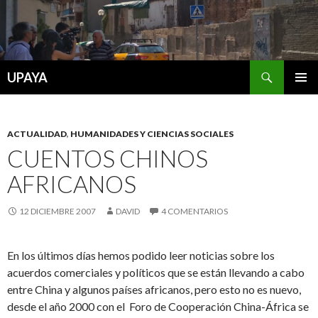
Buscar
UPAYA
SALTAR
MENÚ
AL
PRINCI
CONTENIDO
ACTUALIDAD
,
HUMANIDADES Y CIENCIAS SOCIALES
CUENTOS CHINOS
AFRICANOS
12 DICIEMBRE 2007
DAVID
4 COMENTARIOS
En los últimos días hemos podido leer noticias sobre los
acuerdos comerciales y políticos que se están llevando a cabo
entre China y algunos países africanos, pero esto no es nuevo,
desde el año 2000 con el Foro de Cooperación China-África se