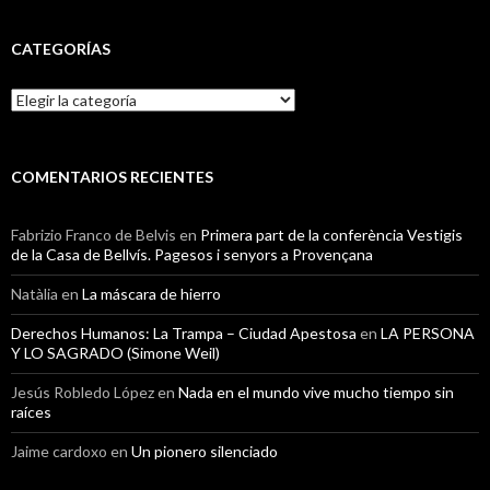
CATEGORÍAS
Categorías
COMENTARIOS RECIENTES
Fabrizio Franco de Belvis
en
Primera part de la conferència Vestigis
de la Casa de Bellvís. Pagesos i senyors a Provençana
Natàlia
en
La máscara de hierro
Derechos Humanos: La Trampa – Ciudad Apestosa
en
LA PERSONA
Y LO SAGRADO (Simone Weil)
Jesús Robledo López
en
Nada en el mundo vive mucho tiempo sin
raíces
Jaime cardoxo
en
Un pionero silenciado