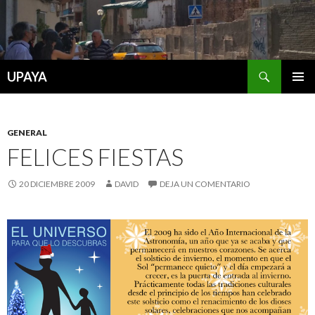
Buscar
UPAYA
SALTAR
MENÚ
AL
PRINCI
CONTENIDO
GENERAL
FELICES FIESTAS
20 DICIEMBRE 2009
DAVID
DEJA UN COMENTARIO