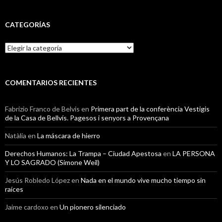
CATEGORÍAS
Categorías
COMENTARIOS RECIENTES
Fabrizio Franco de Belvis
en
Primera part de la conferència Vestigis
de la Casa de Bellvís. Pagesos i senyors a Provençana
Natàlia
en
La máscara de hierro
Derechos Humanos: La Trampa – Ciudad Apestosa
en
LA PERSONA
Y LO SAGRADO (Simone Weil)
Jesús Robledo López
en
Nada en el mundo vive mucho tiempo sin
raíces
Jaime cardoxo
en
Un pionero silenciado