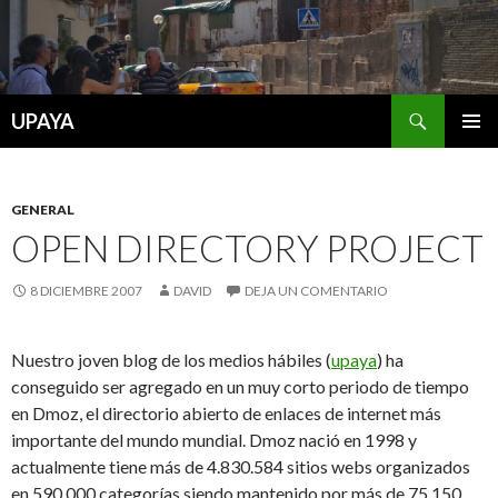
Buscar
UPAYA
SALTAR
MENÚ
AL
PRINCI
CONTENIDO
GENERAL
OPEN DIRECTORY PROJECT
8 DICIEMBRE 2007
DAVID
DEJA UN COMENTARIO
Nuestro joven blog de los medios hábiles (
upaya
) ha
conseguido ser agregado en un muy corto periodo de tiempo
en Dmoz, el directorio abierto de enlaces de internet más
importante del mundo mundial. Dmoz nació en 1998 y
actualmente tiene más de 4.830.584 sitios webs organizados
en 590.000 categorías siendo mantenido por más de 75.150