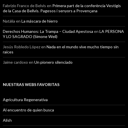
Fabrizio Franco de Belvis
en
Primera part de la conferència Vestigis
de la Casa de Bellvís. Pagesos i senyors a Provençana
Natàlia
en
La máscara de hierro
Derechos Humanos: La Trampa – Ciudad Apestosa
en
LA PERSONA
Y LO SAGRADO (Simone Weil)
Jesús Robledo López
en
Nada en el mundo vive mucho tiempo sin
raíces
Jaime cardoxo
en
Un pionero silenciado
NUESTRAS WEBS FAVORITAS
Agricultura Regenerativa
Al encuentro de quien busca
Alish