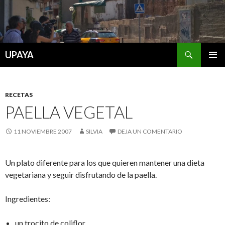
Buscar
UPAYA
SALTAR
MENÚ
AL
PRINCI
CONTENIDO
RECETAS
PAELLA VEGETAL
11 NOVIEMBRE 2007
SILVIA
DEJA UN COMENTARIO
Un plato diferente para los que quieren mantener una dieta
vegetariana y seguir disfrutando de la paella.
Ingredientes:
un trocito de coliflor