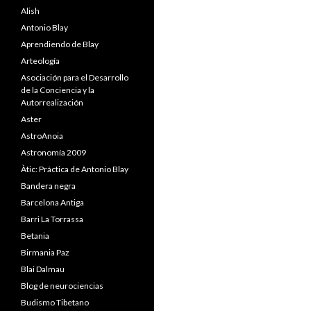
Alish
Antonio Blay
Aprendiendo de Blay
Arteología
Asociación para el Desarrollo
de la Conciencia y la
Autorrealización
Aster
AstroAnoia
Astronomía 2009
Àtic: Práctica de Antonio Blay
Bandera negra
Barcelona Antiga
Barri La Torrassa
Betania
Birmania Paz
Blai Dalmau
Blog de neurociencias
Budismo Tibetano