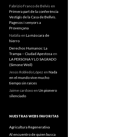
Fabrizio Franco de Belvis
en
Primera part de la conferència
Vestigis de la Casa de Bellvís.
Pagesos i senyors a
Provençana
Natàlia
en
La máscara de
hierro
Derechos Humanos: La
Trampa – Ciudad Apestosa
en
LA PERSONA Y LO SAGRADO
(Simone Weil)
Jesús Robledo López
en
Nada
en el mundo vive mucho
tiempo sin raíces
Jaime cardoxo
en
Un pionero
silenciado
NUESTRAS WEBS FAVORITAS
Agricultura Regenerativa
Al encuentro de quien busca