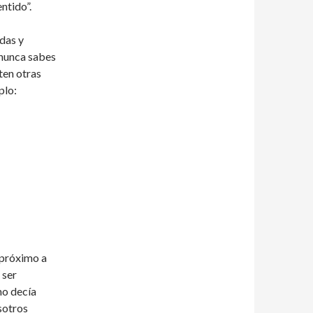
ntido”.
idas y
 nunca sabes
sten otras
plo:
s próximo a
 ser
mo decía
sotros