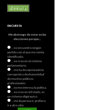
ENCUESTA
Me abstengo de votar en las
elecciones porque...
... no encuentro ningún
partido con el que me sienta
identificado.
... no creo en el sistema
parlamentario.
... me ha decepcionado la
corrupción y deshonestidad
de muchos políticos
profesionales.
... no me interesa la política.
... no creo en el Estado, es
un sistema oligárquico.
... me da pereza ir, prefiero
ir a otro sitio