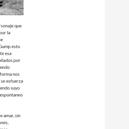
ersonaje que
por la
oe
 Gump esto
te esa
soñados por
siendo
 forma nos
 se esfuerza
ciendo suyo
, espontaneo
e amar, sin
ines,