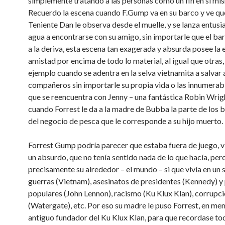
simplemente tratando a las personas como un fin en si mi
Recuerdo la escena cuando F.Gump va en su barco y ve que
Teniente Dan le observa desde el muelle, y se lanza entus
agua a encontrarse con su amigo, sin importarle que el b
a la deriva, esta escena tan exagerada y absurda posee la 
amistad por encima de todo lo material, al igual que otras
ejemplo cuando se adentra en la selva vietnamita a salvar 
compañeros sin importarle su propia vida o las innumerab
que se reencuentra con Jenny – una fantástica Robin Wrig
cuando Forrest le da a la madre de Bubba la parte de los 
del negocio de pesca que le corresponde a su hijo muerto.
Forrest Gump podría parecer que estaba fuera de juego, v
un absurdo, que no tenía sentido nada de lo que hacía, per
precisamente su alrededor – el mundo – si que vivía en un 
guerras (Vietnam), asesinatos de presidentes (Kennedy) y
populares (John Lennon), racismo (Ku Klux Klan), corrupc
(Watergate), etc. Por eso su madre le puso Forrest, en me
antiguo fundador del Ku Klux Klan, para que recordase tod