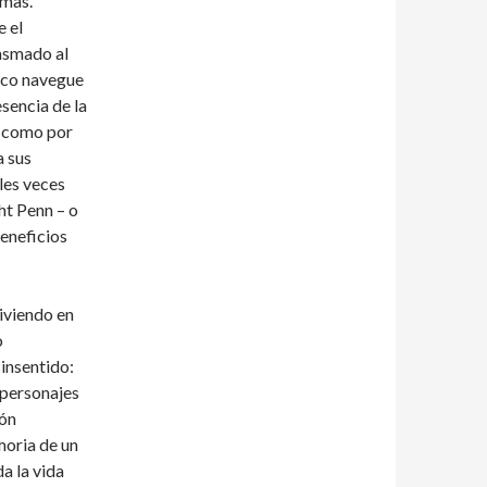
smas.
 el
iasmado al
arco navegue
esencia de la
, como por
a sus
les veces
ht Penn – o
beneficios
iviendo en
o
sinsentido:
 personajes
ión
moria de un
a la vida