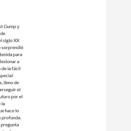
est Gump y
 de
l siglo XX
e sorprendió
etenida para
lexionar a
de la fácil
special
, lleno de
erseguir el
uturo por el
 la
ue hace lo
s profunda.
e pregunta