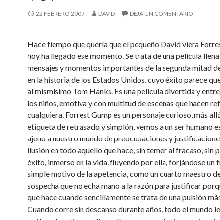
22 FEBRERO 2009
DAVID
DEJA UN COMENTARIO
Hace tiempo que quería que el pequeño David viera Forr
hoy ha llegado ese momento. Se trata de una película llena
mensajes y momentos importantes de la segunda mitad de
en la historia de los Estados Unidos, cuyo éxito parece qu
al mismísimo Tom Hanks. Es una película divertida y entr
los niños, emotiva y con multitud de escenas que hacen ref
cualquiera. Forrest Gump es un personaje curioso, más allá 
etiqueta de retrasado y simplón, vemos a un ser humano e
ajeno a nuestro mundo de preocupaciones y justificaciones
ilusión en todo aquello que hace, sin temer al fracaso, sin p
éxito, inmerso en la vida, fluyendo por ella, forjándose un f
simple motivo de la apetencia, como un cuarto maestro de
sospecha que no echa mano a la razón para justificar porq
que hace cuando sencillamente se trata de una pulsión má
Cuando corre sin descanso durante años, todo el mundo l