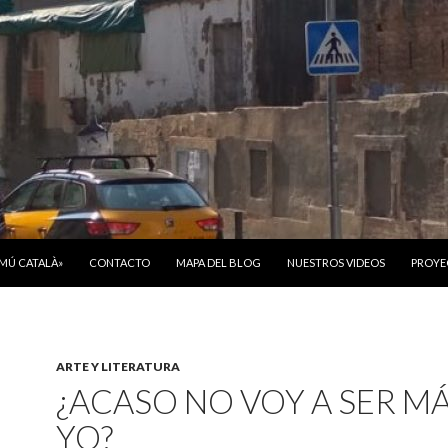
ONTENIDO
OMÚ CATALÀ»
CONTACTO
MAPA DEL BLOG
NUESTROS VIDEOS
PROYE
ARTE Y LITERATURA
¿ACASO NO VOY A SER M
YO?