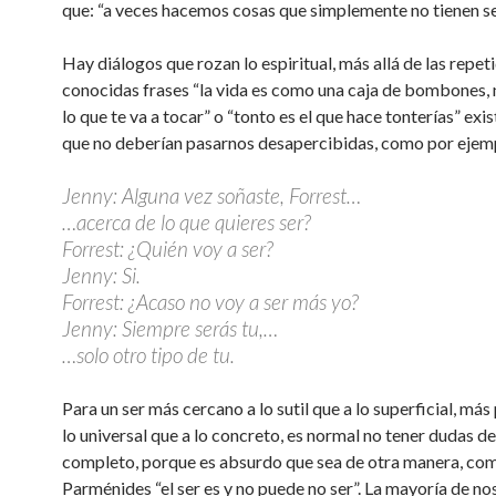
que: “a veces hacemos cosas que simplemente no tienen se
Hay diálogos que rozan lo espiritual, más allá de las repet
conocidas frases “la vida es como una caja de bombones,
lo que te va a tocar” o “tonto es el que hace tonterías” exi
que no deberían pasarnos desapercibidas, como por ejem
Jenny: Alguna vez soñaste, Forrest…
…acerca de lo que quieres ser?
Forrest: ¿Quién voy a ser?
Jenny: Si.
Forrest: ¿Acaso no voy a ser más yo?
Jenny: Siempre serás tu,…
…solo otro tipo de tu.
Para un ser más cercano a lo sutil que a lo superficial, má
lo universal que a lo concreto, es normal no tener dudas de
completo, porque es absurdo que sea de otra manera, co
Parménides “el ser es y no puede no ser”. La mayoría de no