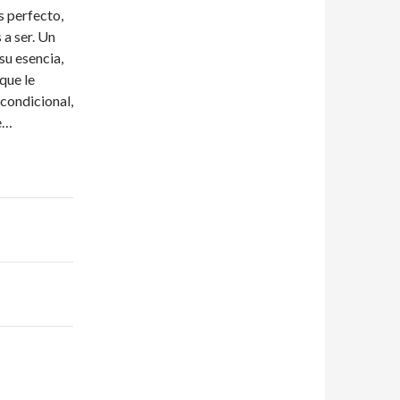
s perfecto,
 a ser. Un
su esencia,
que le
condicional,
ue…