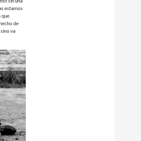
anto sin una
ras estamos
o que
 hecho de
 sino va