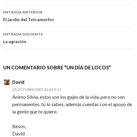
Navegación
ENTRADA ANTERIOR
de
El jardín del Tetramorfos
entradas
ENTRADA SIGUIENTE
La agresión
UN COMENTARIO SOBRE “UN DÍA DE LOCOS”
David
25 OCTUBRE 2007 A LAS 9:17
Ánimo Silvia, estos son los gajes de la vida, pero no son
permanentes, tu lo sabes, además cuentas con el apoyo de
la gente que te quiere.
Besos,
David