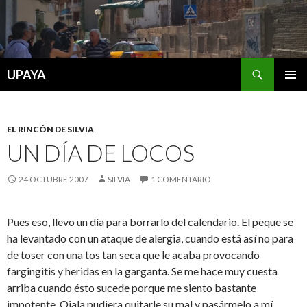
Buscar
UPAYA
SALTAR
MENÚ
AL
PRINCI
CONTENIDO
EL RINCÓN DE SILVIA
UN DÍA DE LOCOS
24 OCTUBRE 2007
SILVIA
1 COMENTARIO
Pues eso, llevo un día para borrarlo del calendario. El peque se
ha levantado con un ataque de alergia, cuando está así no para
de toser con una tos tan seca que le acaba provocando
fargingitis y heridas en la garganta. Se me hace muy cuesta
arriba cuando ésto sucede porque me siento bastante
impotente. Ojala pudiera quitarle su mal y pasármelo a mí.