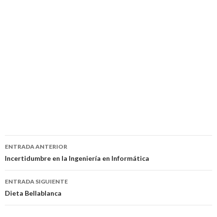
Navegación
ENTRADA ANTERIOR
de
Incertidumbre en la Ingeniería en Informática
entradas
ENTRADA SIGUIENTE
Dieta Bellablanca