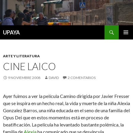
Buscar
UPAYA
SALTAR
MENÚ
AL
PRINCI
CONTENIDO
ARTE Y LITERATURA
CINE LAICO
9 NOVIEMBRE 2008
DAVID
2 COMENTARIOS
Ayer fuimos a ver la película Camino dirigida por Javier Fresser
que se inspira en un hecho real, la vida y muerte de la niña Alexia
Gonzalez Barros, una niña educada en el seno de una familia del
Opus Dei que en estos momentos está en proceso de
beatificación. La película ha levantado bastante polémica, la
familia de
Alexia
ha comunicado que se desvincula