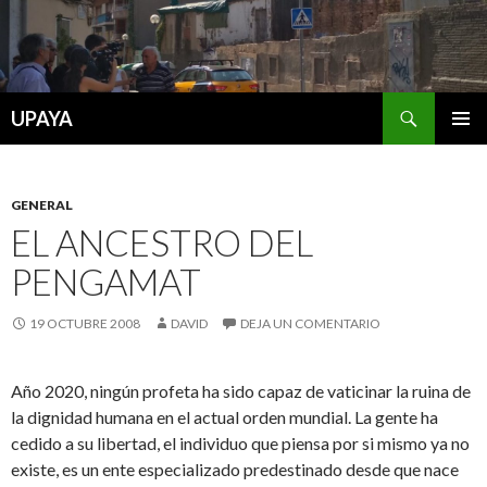
Buscar
UPAYA
SALTAR
MENÚ
AL
PRINCI
CONTENIDO
GENERAL
EL ANCESTRO DEL
PENGAMAT
19 OCTUBRE 2008
DAVID
DEJA UN COMENTARIO
Año 2020, ningún profeta ha sido capaz de vaticinar la ruina de
la dignidad humana en el actual orden mundial. La gente ha
cedido a su libertad, el individuo que piensa por si mismo ya no
existe, es un ente especializado predestinado desde que nace