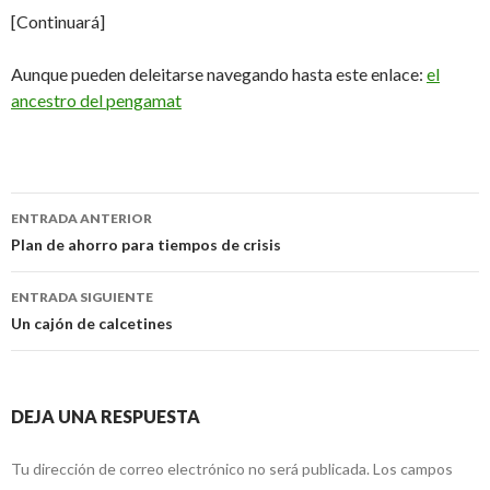
[Continuará]
Aunque pueden deleitarse navegando hasta este enlace:
el
ancestro del pengamat
Navegación
ENTRADA ANTERIOR
de
Plan de ahorro para tiempos de crisis
entradas
ENTRADA SIGUIENTE
Un cajón de calcetines
DEJA UNA RESPUESTA
Tu dirección de correo electrónico no será publicada.
Los campos