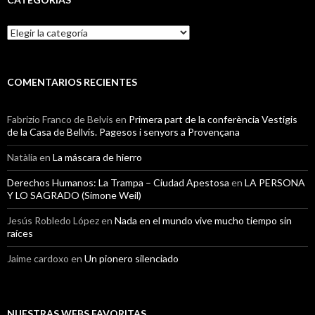
Categorías
COMENTARIOS RECIENTES
Fabrizio Franco de Belvis
en
Primera part de la conferència Vestigis
de la Casa de Bellvís. Pagesos i senyors a Provençana
Natàlia
en
La máscara de hierro
Derechos Humanos: La Trampa – Ciudad Apestosa
en
LA PERSONA
Y LO SAGRADO (Simone Weil)
Jesús Robledo López
en
Nada en el mundo vive mucho tiempo sin
raíces
Jaime cardoxo
en
Un pionero silenciado
NUESTRAS WEBS FAVORITAS