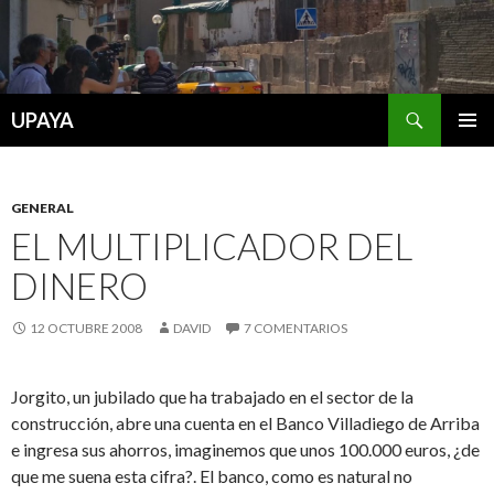
Buscar
UPAYA
SALTAR
MENÚ
AL
PRINCI
CONTENIDO
GENERAL
EL MULTIPLICADOR DEL
DINERO
12 OCTUBRE 2008
DAVID
7 COMENTARIOS
Jorgito, un jubilado que ha trabajado en el sector de la
construcción, abre una cuenta en el Banco Villadiego de Arriba
e ingresa sus ahorros, imaginemos que unos 100.000 euros, ¿de
que me suena esta cifra?. El banco, como es natural no