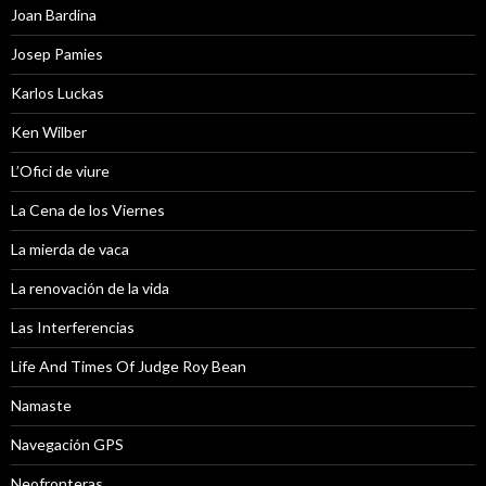
Joan Bardina
Josep Pamies
Karlos Luckas
Ken Wilber
L’Ofici de viure
La Cena de los Viernes
La mierda de vaca
La renovación de la vida
Las Interferencias
Life And Times Of Judge Roy Bean
Namaste
Navegación GPS
Neofronteras