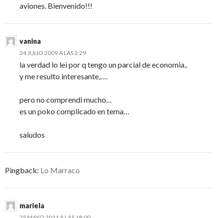
aviones. Bienvenido!!!
vanina
24 JULIO 2009 A LAS 2:29
la verdad lo lei por q tengo un parcial de economia..
y me resulto interesante,….
pero no comprendi mucho…
es un poko complicado en tema…
saludos
Pingback:
Lo Marraco
mariela
25 MAYO 2011 A LAS 18:00