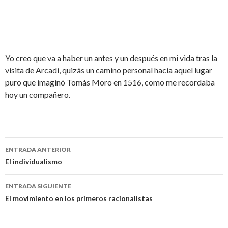
Yo creo que va a haber un antes y un después en mi vida tras la
visita de Arcadi, quizás un camino personal hacia aquel lugar
puro que imaginó Tomás Moro en 1516, como me recordaba
hoy un compañero.
Navegación
ENTRADA ANTERIOR
de
El individualismo
entradas
ENTRADA SIGUIENTE
El movimiento en los primeros racionalistas