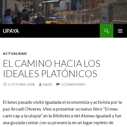
Buscar
UPAYA
SALTAR
MENÚ
AL
PRINCI
CONTENIDO
ACTUALIDAD
EL CAMINO HACIA LOS
IDEALES PLATÓNICOS
1 OCTUBRE 2008
DAVID
1 COMENTARIO
El lunes pasado visitó Igualada el economista y activista por la
paz Arcadi Oliveres. Vino a presentar su nuevo libro “El meu
camí cap a la utopia” en la Biblioteca del Ateneu Igualadí y fue
una gozada contar con su presencia en un lugar repleto de