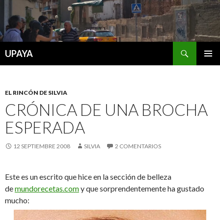
Buscar
UPAYA
SALTAR
MENÚ
AL
PRINCI
CONTENIDO
EL RINCÓN DE SILVIA
CRÓNICA DE UNA BROCHA
ESPERADA
12 SEPTIEMBRE 2008
SILVIA
2 COMENTARIOS
Este es un escrito que hice en la sección de belleza
de
mundorecetas.com
y que sorprendentemente ha gustado
mucho: