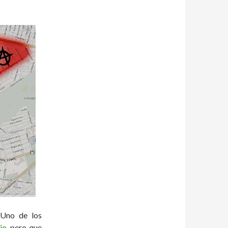
 Uno de los
io
, pero que