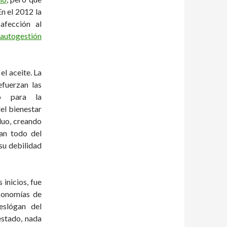
n el 2012 la
afección al
autogestión
el aceite. La
efuerzan las
io para la
el bienestar
iduo, creando
an todo del
su debilidad
 inicios, fue
economías de
eslógan del
estado, nada