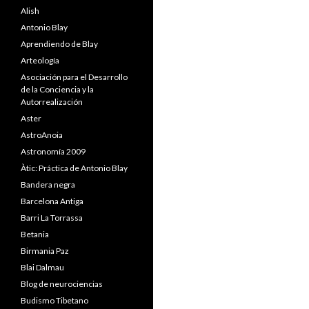
Alish
Antonio Blay
Aprendiendo de Blay
Arteología
Asociación para el Desarrollo
de la Conciencia y la
Autorrealización
Aster
AstroAnoia
Astronomía 2009
Àtic: Práctica de Antonio Blay
Bandera negra
Barcelona Antiga
Barri La Torrassa
Betania
Birmania Paz
Blai Dalmau
Blog de neurociencias
Budismo Tibetano