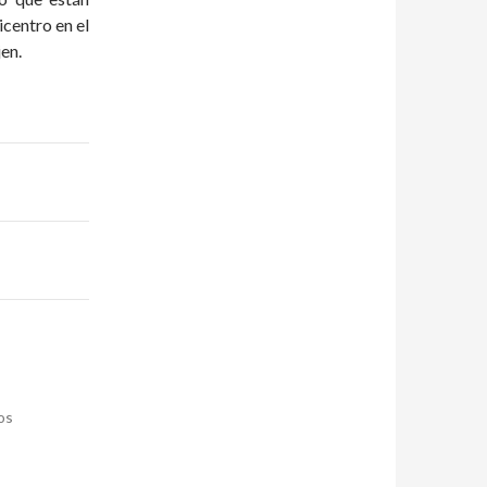
centro en el
jen.
os