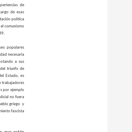
periencias de
cargo de esas
tación política
o el comunismo
39.
ses populares
lidad necesaria
plotando a sus
del triunfo de
el Estado, es
e trabajadores
os por ejemplo
icial no fuera
pueblo griego y
miento fascista
no que están