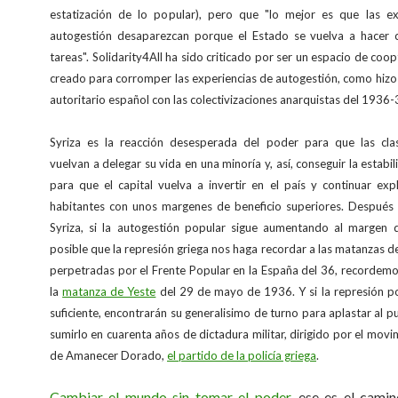
estatización de lo popular), pero que "lo mejor es que las ex
autogestión desaparezcan porque el Estado se vuelva a hacer 
tareas". Solidarity4All ha sido criticado por ser un espacio de coop
creado para corromper las experiencias de autogestión, como hiz
autoritario español con las colectivizaciones anarquistas del 1936-
Syriza es la reacción desesperada del poder para que las cla
vuelvan a delegar su vida en una minoría y, así, conseguir la estabi
para que el capital vuelva a invertir en el país y continuar ex
habitantes con unos margenes de beneficio superiores. Después 
Syriza, si la autogestión popular sigue aumentando al margen d
posible que la represión griega nos haga recordar a las matanzas d
perpetradas por el Frente Popular en la España del 36, recordem
la
matanza de Yeste
del 29 de mayo de 1936. Y si la represión pol
suficiente, encontrarán su generalisimo de turno para aplastar al 
sumirlo en cuarenta años de dictadura militar, dirigido por el movi
de Amanecer Dorado,
el partido de la policía griega
.
Cambiar el mundo sin tomar el poder
, ese es el cami