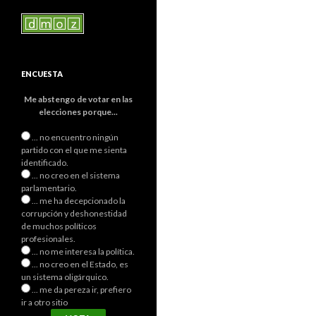
ENCUESTA
Me abstengo de votar en las
elecciones porque...
... no encuentro ningún
partido con el que me sienta
identificado.
... no creo en el sistema
parlamentario.
... me ha decepcionado la
corrupción y deshonestidad
de muchos políticos
profesionales.
... no me interesa la política.
... no creo en el Estado, es
un sistema oligárquico.
... me da pereza ir, prefiero
ir a otro sitio