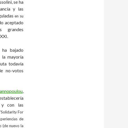
olini, se ha
ancía y las
eguladas
en su
ido aceptado
s grandes
 XXI.
n ha bajado
o la mayoría
uta todavía
de no-votos
Yannopoulou
,
 establecería
 y con las
Solidarity For
xperiencias de
o (de nuevo la