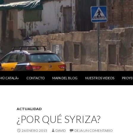
ONTENIDO
OMÚ CATALÀ»
CONTACTO
MAPA DEL BLOG
NUESTROS VIDEOS
PROYE
ACTUALIDAD
¿POR QUÉ SYRIZA?
26 ENERO 2015
DAVID
DEJA UN COMENTARIO