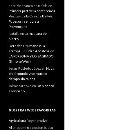
Fabrizio Franco de Belvis
en
Primera part de la conferència
Vestigis de la Casa de Bellvís.
Pagesos i senyors a
Provençana
Natàlia
en
La máscara de
hierro
Derechos Humanos: La
Trampa – Ciudad Apestosa
en
LA PERSONA Y LO SAGRADO
(Simone Weil)
Jesús Robledo López
en
Nada
en el mundo vive mucho
tiempo sin raíces
Jaime cardoxo
en
Un pionero
silenciado
NUESTRAS WEBS FAVORITAS
Agricultura Regenerativa
Al encuentro de quien busca