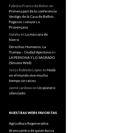
Fabrizio Franco de Belvis
en
Primera part de la conferència
Vestigis de la Casa de Bellvís.
Pagesos i senyors a
Provençana
Natàlia
en
La máscara de
hierro
Derechos Humanos: La
Trampa – Ciudad Apestosa
en
LA PERSONA Y LO SAGRADO
(Simone Weil)
Jesús Robledo López
en
Nada
en el mundo vive mucho
tiempo sin raíces
Jaime cardoxo
en
Un pionero
silenciado
NUESTRAS WEBS FAVORITAS
Agricultura Regenerativa
Al encuentro de quien busca