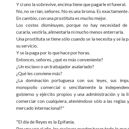
Y si uno la sobrevive, encima tiene que pagarle el funeral.
No, no se rían, señores. No es una broma. Es exactamente a
En cambio, con una prostituta es mucho mejor.
Los costes disminuyen, porque no hay necesidad de 
curarla, vestirla, alimentarla ni mucho menos enterrarla.
Una prostituta se tiene sólo cuando se la necesita y se la 
su servicio.
Y se la paga por lo que hace por horas.
Entonces, señores, ¿qué es más conveniente?
¿Un esclavo o un trabajador asalariado?
¿Qué les conviene más?
¿La dominación portuguesa con sus leyes, sus imp
monopolio comercial o sencillamente la independen
gobierno y ejército propios y una administración y la l
comerciar con cualquiera, ateniéndose sólo a las reglas y
mercado internacional?"
"El día de Reyes es la Epifanía.
Por una vez al año, los esclavos pueden hacer todo lo que 