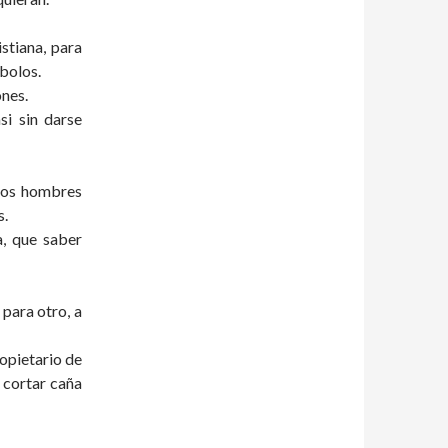
stiana, para
bolos.
ones.
i sin darse
 los hombres
s.
, que saber
para otro, a
ropietario de
 cortar caña