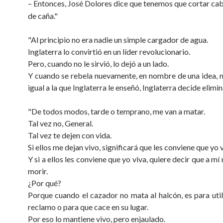
– Entonces, José Dolores dice que tenemos que cortar cab
de caña.
"
"Al principio no era nadie un simple cargador de agua.
Inglaterra lo convirtió en un líder revolucionario.
Pero, cuando no le sirvió, lo dejó a un lado.
Y cuando se rebela nuevamente, en nombre de una idea,
igual a la que Inglaterra le enseñó, Inglaterra decide elimin
"De todos modos, tarde o temprano, me van a matar.
Tal vez no, General.
Tal vez te dejen con vida.
Si ellos me dejan vivo, significará que les conviene que yo v
Y si a ellos les conviene que yo viva, quiere decir que a m
morir.
¿Por qué?
Porque cuando el cazador no mata al halcón, es para uti
reclamo o para que cace en su lugar.
Por eso lo mantiene vivo, pero enjaulado.