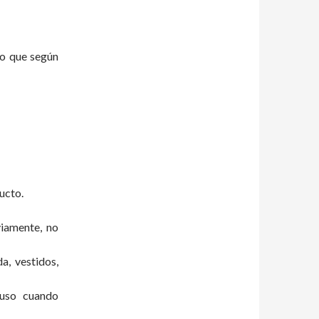
ro que según
ucto.
viamente, no
a, vestidos,
luso cuando