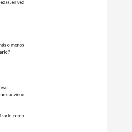
ezas, en vez
 más o menos
arlo."
iva.
í me conviene
lizarlo como