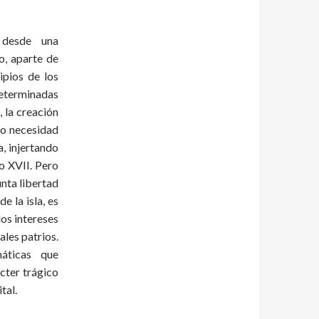
 desde una
o, aparte de
ipios de los
determinadas
 la creación
mo necesidad
a, injertando
lo XVII. Pero
unta libertad
e la isla, es
os intereses
ales patrios.
áticas que
cter trágico
tal
.