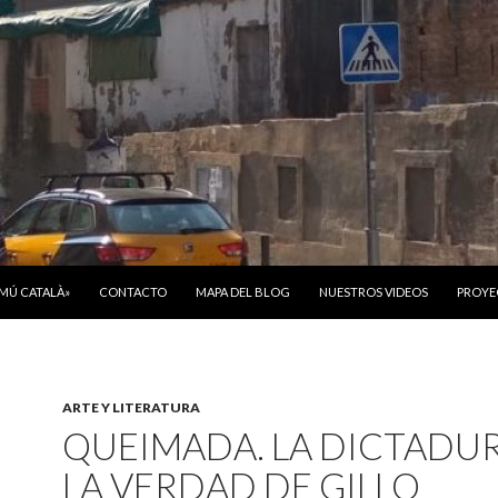
ONTENIDO
OMÚ CATALÀ»
CONTACTO
MAPA DEL BLOG
NUESTROS VIDEOS
PROYE
ARTE Y LITERATURA
QUEIMADA. LA DICTADU
LA VERDAD DE GILLO