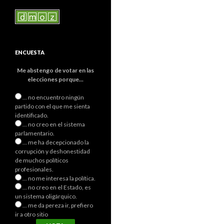
ENCUESTA
Me abstengo de votar en las
elecciones porque...
... no encuentro ningún
partido con el que me sienta
identificado.
... no creo en el sistema
parlamentario.
... me ha decepcionado la
corrupción y deshonestidad
de muchos políticos
profesionales.
... no me interesa la política.
... no creo en el Estado, es
un sistema oligárquico.
... me da pereza ir, prefiero
ir a otro sitio