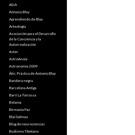
Alish
Antonio Blay
Aprendiendo de Blay
Arteología
Asociación para el Desarrollo
de la Conciencia y la
Autorrealización
Aster
AstroAnoia
Astronomía 2009
Àtic: Práctica de Antonio Blay
Bandera negra
Barcelona Antiga
Barri La Torrassa
Betania
Birmania Paz
Blai Dalmau
Blog de neurociencias
Budismo Tibetano