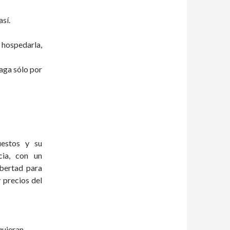
sí.
hospedarla,
paga sólo por
uestos y su
cia, con un
ibertad para
 precios del
quieran.