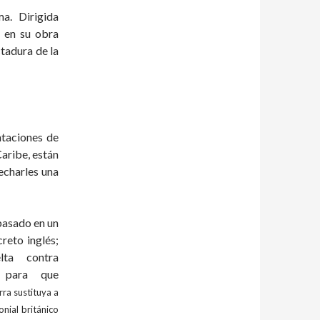
a. Dirigida
r en su obra
tadura de la
antaciones de
Caribe, están
 echarles una
basado en un
creto inglés;
ta contra
s para que
rra sustituya a
onial británico