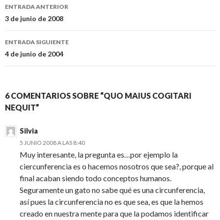
Navegación
ENTRADA ANTERIOR
de
3 de junio de 2008
entradas
ENTRADA SIGUIENTE
4 de junio de 2004
6 COMENTARIOS SOBRE “QUO MAIUS COGITARI
NEQUIT”
Silvia
5 JUNIO 2008 A LAS 8:40
Muy interesante, la pregunta es…por ejemplo la
ciercunferencia es o hacemos nosotros que sea?, porque al
final acaban siendo todo conceptos humanos.
Seguramente un gato no sabe qué es una circunferencia,
así pues la circunferencia no es que sea, es que la hemos
creado en nuestra mente para que la podamos identificar