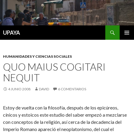
Buscar
UPAYA
SALTAR
MENÚ
AL
PRINCI
CONTENIDO
HUMANIDADES Y CIENCIAS SOCIALES
QUO MAIUS COGITARI
NEQUIT
4 JUNIO 2008
DAVID
6 COMENTARIOS
Estoy de vuelta con la filosofía, después de los epicúreos,
cínicos y estoicos este estudio del saber empezó a mezclarse
con conceptos de la religión, así cerca de la decadencia del
Imperio Romano apareció el neoplatonismo, del cual el