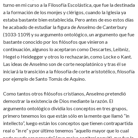
turno en mi curso a la Filosofía Escolástica, que fue la destinada
a la formación de los monjes y clérigos, cuando la Iglesia ya
estaba bastante bien establecida. Pero antes de eso estos días
he acabado de estudiar la figura de Anselmo de Canterbury
(1033-1109) y su argumento ontológico, un argumento que fue
bastante conocido por los filósofos que vinieron a
continuación, algunos lo aceptaron como Descartes, Leibniz,
Hegel o Heidegger y otros lo rechazarán, como Locke o Kant.
Las ideas de Anselmo son de corte neoplatónico y tras él se
iniciará la transición a la filosofía de corte aristotélico, filosofía
por ejemplo de Santo Tomás de Aquino.
Como tantos otros filósofos cristianos, Anselmo pretendió
demostrar la existencia de Dios mediante la razón. El
argumento ontológico dividía los conceptos en tres grupos,
primero tenemos los que están sólo en la mente que llamó “in
intellecto”, luego están los conceptos que tienen contrapartida
real o “in re” y por último tenemos “aquello mayor que lo cual
nada puede ser pensado” (quo maius cogitari nequit), que fue la