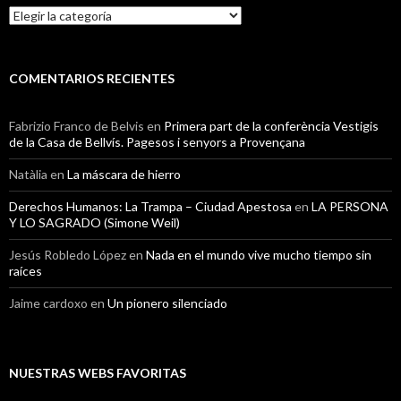
Categorías
COMENTARIOS RECIENTES
Fabrizio Franco de Belvis
en
Primera part de la conferència Vestigis
de la Casa de Bellvís. Pagesos i senyors a Provençana
Natàlia
en
La máscara de hierro
Derechos Humanos: La Trampa – Ciudad Apestosa
en
LA PERSONA
Y LO SAGRADO (Simone Weil)
Jesús Robledo López
en
Nada en el mundo vive mucho tiempo sin
raíces
Jaime cardoxo
en
Un pionero silenciado
NUESTRAS WEBS FAVORITAS