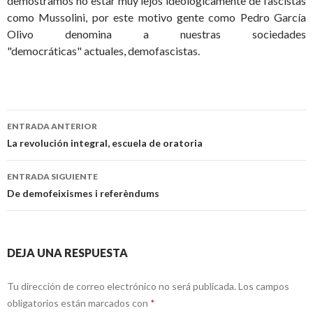
demostramos no estar muy lejos ideológicamente de fascistas
como Mussolini, por este motivo gente como Pedro García
Olivo denomina a nuestras sociedades
"democráticas" actuales, demofascistas.
Navegación
ENTRADA ANTERIOR
de
La revolución integral, escuela de oratoria
entradas
ENTRADA SIGUIENTE
De demofeixismes i referèndums
DEJA UNA RESPUESTA
Tu dirección de correo electrónico no será publicada.
Los campos
obligatorios están marcados con
*