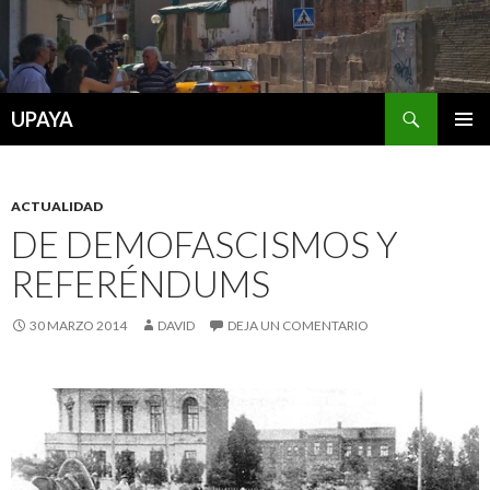
Buscar
UPAYA
SALTAR
MENÚ
AL
PRINCI
CONTENIDO
ACTUALIDAD
DE DEMOFASCISMOS Y
REFERÉNDUMS
30 MARZO 2014
DAVID
DEJA UN COMENTARIO