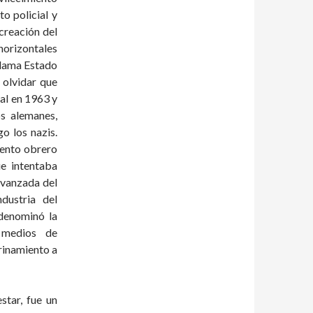
o policial y
 creación del
orizontales
llama Estado
 olvidar que
al en 1963 y
os alemanes,
o los nazis.
iento obrero
e intentaba
 avanzada del
dustria del
denominó la
 medios de
rinamiento a
star, fue un