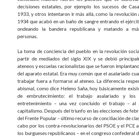
decisiones estatales, por ejemplo los sucesos de Cas
1933, y otros intentaron ir más allá, como la revolución 
1934 que acabó en un baño de sangre entrando el ejérci
ondeando la bandera republicana y matando a má
personas.
La toma de conciencia del pueblo en la revolución social
partir de mediados del siglo XIX y se debió principa
ateneos y escuelas racionalistas que se fueron implantan
del aparato estatal. Era muy común que el asalariado cua
trabajar fuera a formarse al ateneo. La diferencia respe
abismal, como dice Heleno Saña, hoy básicamente exist
de embrutecimiento: el trabajo asalariado y los
entretenimiento – una vez concluido el trabajo – al 
capitalismo. Después del triunfo en las elecciones de feb
del Frente Popular – último recurso de conciliación de cla
cabo por los contra-revolucionarios del PSOE y el PCE al
los burgueses republicanos – en el congreso confederal 