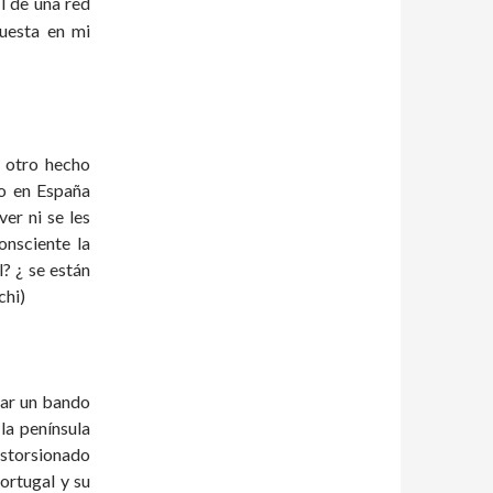
l de una red
uesta en mi
 otro hecho
mo en España
er ni se les
onsciente la
? ¿ se están
chi)
tar un bando
la península
istorsionado
ortugal y su