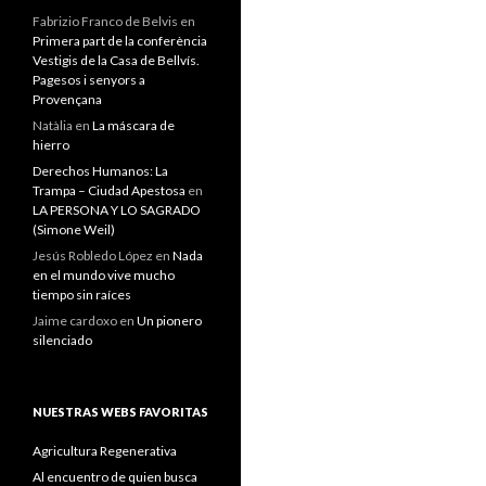
Fabrizio Franco de Belvis
en
Primera part de la conferència
Vestigis de la Casa de Bellvís.
Pagesos i senyors a
Provençana
Natàlia
en
La máscara de
hierro
Derechos Humanos: La
Trampa – Ciudad Apestosa
en
LA PERSONA Y LO SAGRADO
(Simone Weil)
Jesús Robledo López
en
Nada
en el mundo vive mucho
tiempo sin raíces
Jaime cardoxo
en
Un pionero
silenciado
NUESTRAS WEBS FAVORITAS
Agricultura Regenerativa
Al encuentro de quien busca