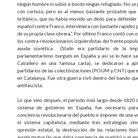
ningún hombre ni subió a bordo ningún refugiado. No se
con certeza, pero es al menos bastante probable que 
británico, que no había movido un dedo para defender
español contra Franco, interviniera con bastante rapidez 
de su propia clase obrera.”. Por último Franco contó con o
los contra-revolucionarios izquierdistas del frente popul
ayuda soviética (Stalin era partidario de la imp
parlamentarismo burgués en España y así se lo hace s
Caballero en una famosa carta), se dedicaron a apl
partidarios de las colectivizaciones (POUM y CNT) que 
en Catalunya. Fue otra guerra civil dentro del bando qu
antifascista.
Lo que vino después, el periodo más largo desde 1820
sistema de gobierno en España, fue necesario para
conciencia revolucionaria del pueblo e imponer de una v
el sistema capitalista, mediante tres estrategias sim
opresión estatal, la destrucción de las relaciones hor
ayuda mutua (lo que daba conciencia de pueblo) y el en