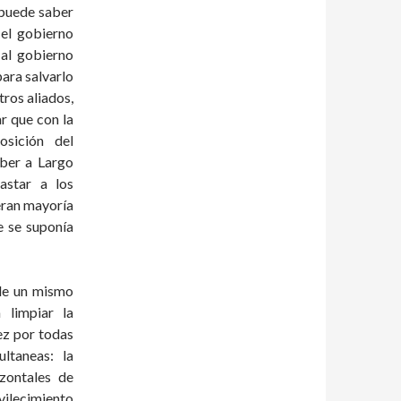
 puede saber
el gobierno
 al gobierno
para salvarlo
tros aliados,
ar que con la
osición del
aber a Largo
astar a los
eran mayoría
e se suponía
 de un mismo
 limpiar la
ez por todas
ultaneas: la
izontales de
vilecimiento