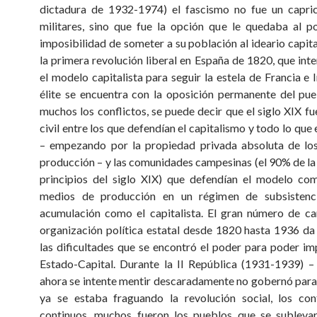
dictadura de 1932-1974) el fascismo no fue un capri
militares, sino que fue la opción que le quedaba al p
imposibilidad de someter a su población al ideario capita
la primera revolución liberal en España de 1820, que int
el modelo capitalista para seguir la estela de Francia e I
élite se encuentra con la oposición permanente del pu
muchos los conflictos, se puede decir que el siglo XIX fu
civil entre los que defendían el capitalismo y todo lo que 
– empezando por la propiedad privada absoluta de lo
producción – y las comunidades campesinas (el 90% de la
principios del siglo XIX) que defendían el modelo co
medios de producción en un régimen de subsisten
acumulación como el capitalista. El gran número de c
organización política estatal desde 1820 hasta 1936 da
las dificultades que se encontró el poder para poder im
Estado-Capital. Durante la II República (1931-1939) 
ahora se intente mentir descaradamente no gobernó para
ya se estaba fraguando la revolución social, los con
continuos, muchos fueron los pueblos que se sublevar