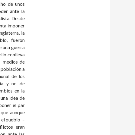
cho de unos
oder ante la
lista. Desde
enta imponer
nglaterra, la
eblo, fueron
e una guerra
ello conlleva
s medios de
 población a
munal de los
cia y no de
ambios en la
 una idea de
poner el par
– que aunque
 el pueblo –
flictos eran
on ante las