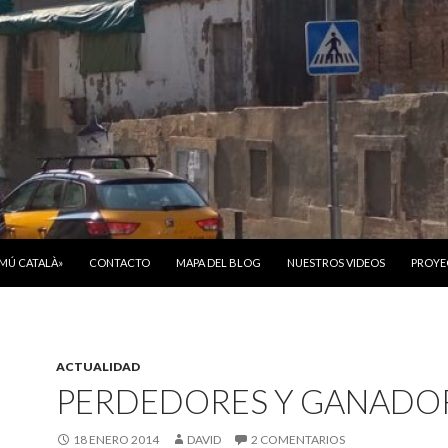
ONTENIDO
OMÚ CATALÀ»
CONTACTO
MAPA DEL BLOG
NUESTROS VIDEOS
PROYE
ACTUALIDAD
PERDEDORES Y GANADO
18 ENERO 2014
DAVID
2 COMENTARIOS