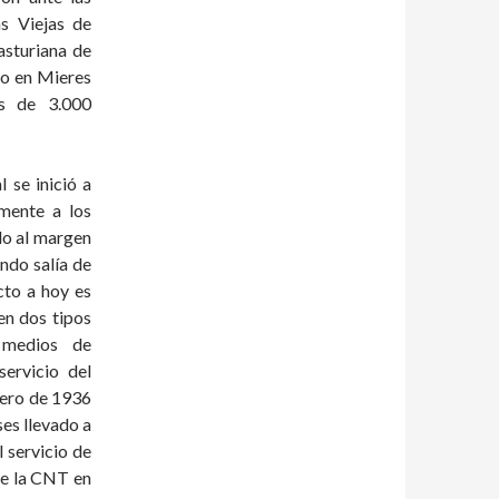
as Viejas de
asturiana de
to en Mieres
s de 3.000
 se inició a
lmente a los
do al margen
ndo salía de
cto a hoy es
en dos tipos
 medios de
servicio del
rero de 1936
ses llevado a
 servicio de
de la CNT en