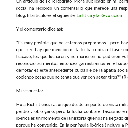
Un artículo de Félix Rodrigo Mora publicado en mi perfi
social ha recibido un comentario que merece una resp
blog. El artículo es el siguiente:
La Ética y la Revolución
Y el comentario dice así:
"Es muy posible que no estemos preparados….pero hay
que creo hay que mencionar…la lucha contra el fascis
fracasó, los que lucharon y no murieron no pudieron volv
reconoció su merito…entonces ¿arrastramos en el subc
derrota? es este antecedente culpable de la apatía social
cociendo cosas que no tenga que ver con pegar tiros?" (Ri
Mi respuesta:
Hola Richi, tienes razón que desde un punto de vista mili
perdió y otro ganó, pero la lucha contra el fascismo en 
ibérica es un momento de la historia que nos ha llegado d
porque ha convenido. En la península ibérica (incluyo a P