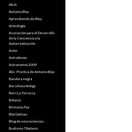
Alish
Antonio Blay
Aprendiendo de Blay
Arteología
Asociación para el Desarrollo
de la Conciencia y la
Autorrealización
Aster
AstroAnoia
Astronomía 2009
Àtic: Práctica de Antonio Blay
Bandera negra
Barcelona Antiga
Barri La Torrassa
Betania
Birmania Paz
Blai Dalmau
Blog de neurociencias
Budismo Tibetano