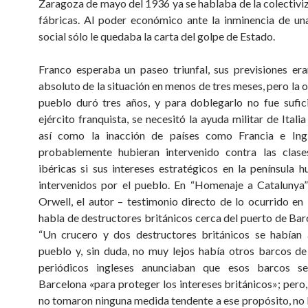
Zaragoza de mayo del 1936 ya se hablaba de la colectiviz
fábricas. Al poder económico ante la inminencia de un
social sólo le quedaba la carta del golpe de Estado.
Franco esperaba un paseo triunfal, sus previsiones era
absoluto de la situación en menos de tres meses, pero la 
pueblo duró tres años, y para doblegarlo no fue sufic
ejército franquista, se necesitó la ayuda militar de Itali
así como la inacción de países como Francia e Ingl
probablemente hubieran intervenido contra las clase
ibéricas si sus intereses estratégicos en la península h
intervenidos por el pueblo. En “Homenaje a Catalunya
Orwell, el autor – testimonio directo de lo ocurrido en
habla de destructores británicos cerca del puerto de Barc
“Un crucero y dos destructores británicos se habían 
pueblo y, sin duda, no muy lejos había otros barcos de
periódicos ingleses anunciaban que esos barcos se
Barcelona «para proteger los intereses británicos»; pero,
no tomaron ninguna medida tendente a ese propósito, no b