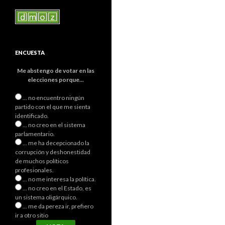
ENCUESTA
Me abstengo de votar en las
elecciones porque...
... no encuentro ningún
partido con el que me sienta
identificado.
... no creo en el sistema
parlamentario.
... me ha decepcionado la
corrupción y deshonestidad
de muchos políticos
profesionales.
... no me interesa la política.
... no creo en el Estado, es
un sistema oligárquico.
... me da pereza ir, prefiero
ir a otro sitio