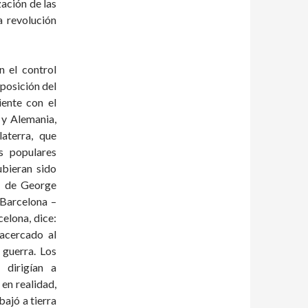
ación de las
a revolución
n el control
oposición del
iente con el
a y Alemania,
aterra, que
s populares
ubieran sido
” de George
 Barcelona –
elona, dice:
acercado al
 guerra. Los
 dirigían a
 en realidad,
ajó a tierra