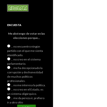
ENCUESTA
Me abstengo de votar en las
elecciones porque...
... no encuentro ningún
partido con el que me sienta
identificado.
... no creo en el sistema
parlamentario.
... me ha decepcionado la
corrupción y deshonestidad
de muchos políticos
profesionales.
... no me interesa la política.
... no creo en el Estado, es
un sistema oligárquico.
... me da pereza ir, prefiero
ir a otro sitio