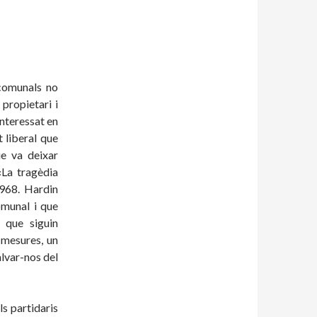
 comunals no
propietari i
interessat en
 liberal que
ue va deixar
«La tragèdia
1968. Hardin
omunal i que
 que siguin
 mesures, un
alvar-nos del
s partidaris