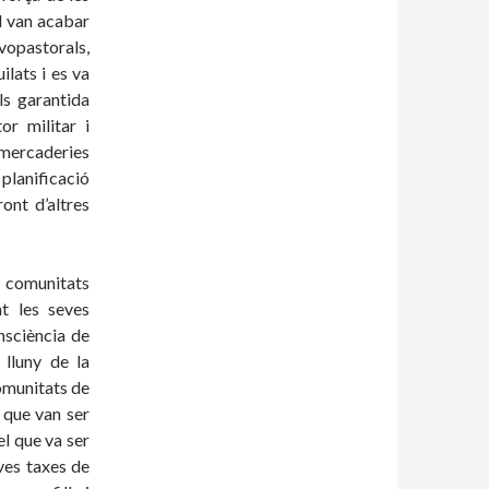
el van acabar
vopastorals,
lats i es va
ls garantida
or militar i
 mercaderies
planificació
ont d’altres
 comunitats
t les seves
nsciència de
 lluny de la
comunitats de
 que van ser
l que va ser
ves taxes de