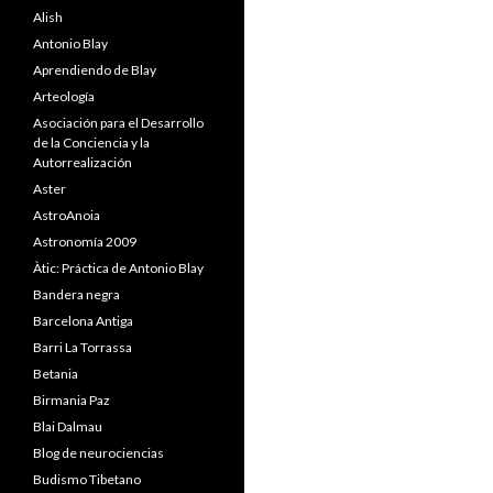
Alish
Antonio Blay
Aprendiendo de Blay
Arteología
Asociación para el Desarrollo
de la Conciencia y la
Autorrealización
Aster
AstroAnoia
Astronomía 2009
Àtic: Práctica de Antonio Blay
Bandera negra
Barcelona Antiga
Barri La Torrassa
Betania
Birmania Paz
Blai Dalmau
Blog de neurociencias
Budismo Tibetano