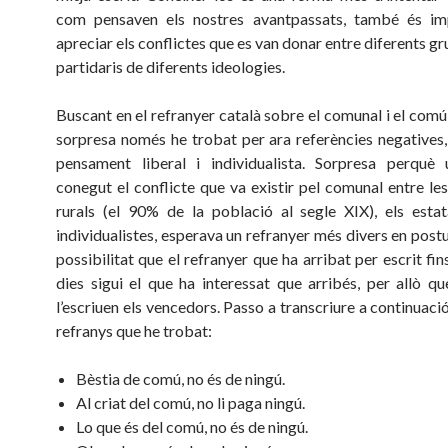
com pensaven els nostres avantpassats, també és im
apreciar els conflictes que es van donar entre diferents gr
partidaris de diferents ideologies.
Buscant en el refranyer català sobre el comunal i el comú
sorpresa només he trobat per ara referències negatives,
pensament liberal i individualista. Sorpresa perquè
conegut el conflicte que va existir pel comunal entre le
rurals (el 90% de la població al segle XIX), els estata
individualistes, esperava un refranyer més divers en postu
possibilitat que el refranyer que ha arribat per escrit fin
dies sigui el que ha interessat que arribés, per allò que
l’escriuen els vencedors. Passo a transcriure a continuaci
refranys que he trobat:
Bèstia de comú, no és de ningú.
Al criat del comú, no li paga ningú.
Lo que és del comú, no és de ningú.