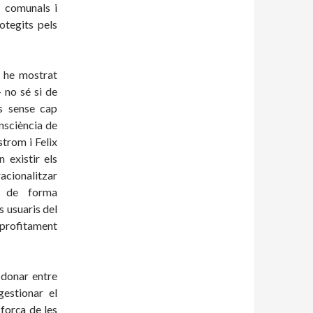
s comunals i
otegits pels
e he mostrat
– no sé si de
s sense cap
onsciència de
trom i Felix
 existir els
ionalitzar
en de forma
 usuaris del
aprofitament
 donar entre
gestionar el
força de les