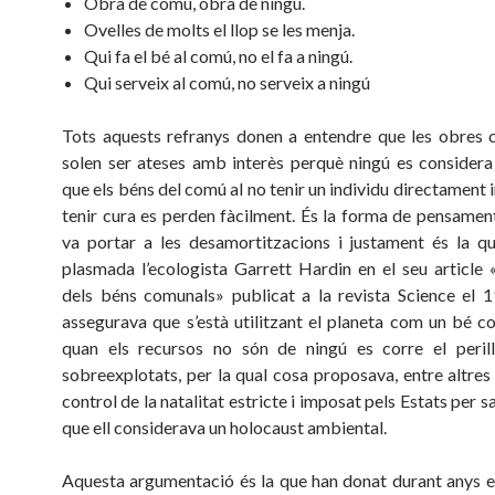
Obra de comú, obra de ningú.
Ovelles de molts el llop se les menja.
Qui fa el bé al comú, no el fa a ningú.
Qui serveix al comú, no serveix a ningú
Tots aquests refranys donen a entendre que les obres
solen ser ateses amb interès perquè ningú es considera 
que els béns del comú al no tenir un individu directament 
tenir cura es perden fàcilment. És la forma de pensament
va portar a les desamortitzacions i justament és la q
plasmada l’ecologista Garrett Hardin en el seu article 
dels béns comunals» publicat a la revista Science el 
assegurava que s’està utilitzant el planeta com un bé c
quan els recursos no són de ningú es corre el perill
sobreexplotats, per la qual cosa proposava, entre altres
control de la natalitat estricte i imposat pels Estats per s
que ell considerava un holocaust ambiental.
Aquesta argumentació és la que han donat durant anys el