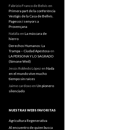
Fabrizio Franco de Belvis
en
Primera part de la conferència
Vestigis de la Casa de Bellvís.
Pagesos i senyors a
Provençana
Natàlia
en
La máscara de
hierro
Derechos Humanos: La
Trampa – Ciudad Apestosa
en
LA PERSONA Y LO SAGRADO
(Simone Weil)
Jesús Robledo López
en
Nada
en el mundo vive mucho
tiempo sin raíces
Jaime cardoxo
en
Un pionero
silenciado
NUESTRAS WEBS FAVORITAS
Agricultura Regenerativa
Al encuentro de quien busca