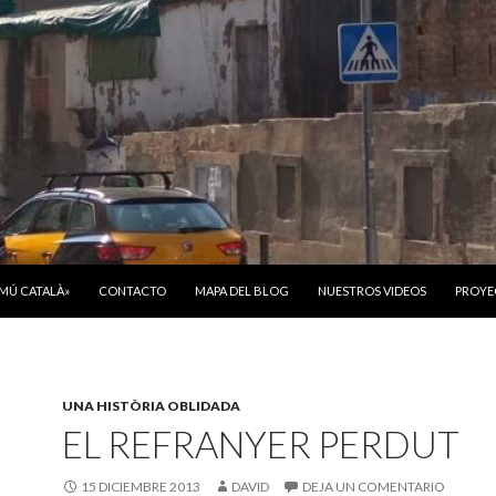
ONTENIDO
OMÚ CATALÀ»
CONTACTO
MAPA DEL BLOG
NUESTROS VIDEOS
PROYE
UNA HISTÒRIA OBLIDADA
EL REFRANYER PERDUT
15 DICIEMBRE 2013
DAVID
DEJA UN COMENTARIO