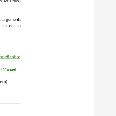
seus fills i
ls arguments
é els que es
studi sobre
l (Manuel
Mora)