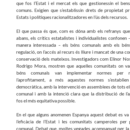
que fos l’Estat i el mercat els que gestionessin el ben
comuns. Exigien que s’establissin drets de propietat pr
Estats i polítiques racionalitzadores en l’ús dels recursos.
El que passa és que, com es dóna amb els refranys qu
abans, els crítics estatalistes i individualistes confonen 
manera interessada – els béns comunals amb els bén
regulació, on l’accés al recurs és lliure i mancat de una c
conservació dels mateixos. Investigadors com Elinor Nos
Rodrigo Mora, mostren que aquelles comunitats on van
béns comunals van implementar normes per rac
l’aprofitament, a més aquestes normes s’establi
democràtica, amb la intervenció en assemblees de tots els
comunal i amb la intenció clara que la distribució de l’
fos el més equitativa possible.
En el que alguns anomenen Espanya aquest debat es va
l’eficàcia de l’Estat i les comunitats camperoles per 
comunal. Debat que, moltes vegades acompanyat per la 