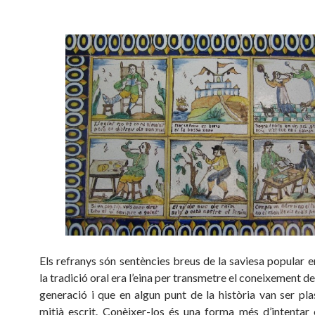
Els refranys són sentències breus de la saviesa popular 
la tradició oral era l’eina per transmetre el coneixement d
generació i que en algun punt de la història van ser pl
mitjà escrit. Conèixer-los és una forma més d’intenta