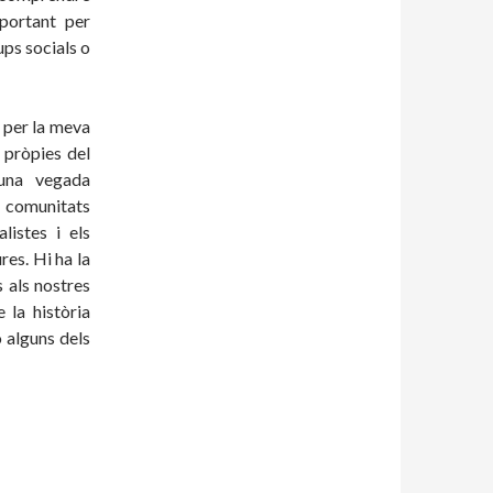
portant per
ups socials o
 per la meva
 pròpies del
 una vegada
s comunitats
listes i els
res. Hi ha la
s als nostres
 la història
ó alguns dels