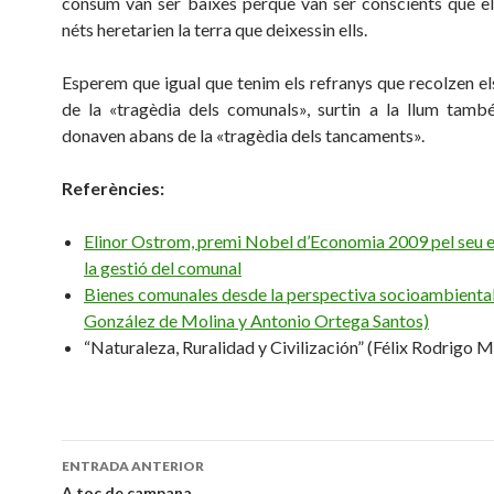
consum van ser baixes perquè van ser conscients que els 
néts heretarien la terra que deixessin ells.
Esperem que igual que tenim els refranys que recolzen e
de la «tragèdia dels comunals», surtin a la llum tamb
donaven abans de la «tragèdia dels tancaments».
Referències:
Elinor Ostrom, premi Nobel d’Economia 2009 pel seu e
la gestió del comunal
Bienes comunales desde la perspectiva socioambienta
González de Molina y Antonio Ortega Santos)
“Naturaleza, Ruralidad y Civilización” (Félix Rodrigo 
Navegación
ENTRADA ANTERIOR
A toc de campana