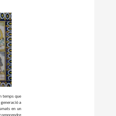
en temps que
e generació a
asmats en un
r comprendre