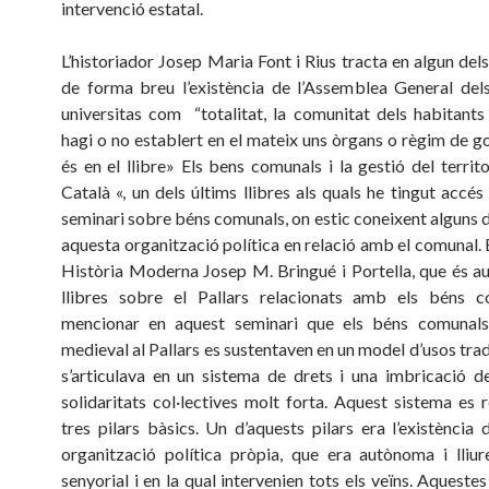
intervenció estatal.
L’historiador Josep Maria Font i Rius tracta en algun dels
de forma breu l’existència de l’Assemblea General dels
universitas com “totalitat, la comunitat dels habitants d
hagi o no establert en el mateix uns òrgans o règim de go
és en el llibre» Els bens comunals i la gestió del territo
Català «, un dels últims llibres als quals he tingut accé
seminari sobre béns comunals, on estic coneixent alguns d
aquesta organització política en relació amb el comunal. 
Història Moderna Josep M. Bringué i Portella, que és au
llibres sobre el Pallars relacionats amb els béns c
mencionar en aquest seminari que els béns comunals
medieval al Pallars es sustentaven en un model d’usos tra
s’articulava en un sistema de drets i una imbricació de
solidaritats col·lectives molt forta. Aquest sistema es 
tres pilars bàsics. Un d’aquests pilars era l’existència 
organització política pròpia, que era autònoma i lliu
senyorial i en la qual intervenien tots els veïns. Aquestes