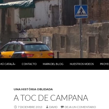
ONTENIDO
OMÚ CATALÀ»
CONTACTO
MAPA DEL BLOG
NUESTROS VIDEOS
PROYE
UNA HISTÒRIA OBLIDADA
A TOC DE CAMPANA
7 DICIEMBRE 2013
DAVID
DEJA UN COMENTARIO