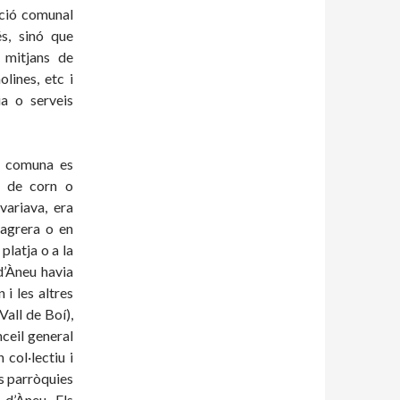
ació comunal
és, sinó que
e mitjans de
lines, etc i
ia o serveis
a comuna es
o de corn o
variava, era
sagrera o en
platja o a la
 d’Àneu havia
 i les altres
Vall de Boí),
nceil general
 col·lectiu i
ts parròquies
 d’Àneu. Els