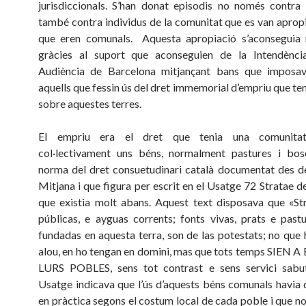
jurisdiccionals. S’han donat episodis no només contra 
també contra individus de la comunitat que es van apropi
que eren comunals. Aquesta apropiació s’aconseguia
gràcies al suport que aconseguien de la Intendència
Audiència de Barcelona mitjançant bans que imposa
aquells que fessin ús del dret immemorial d’empriu que ten
sobre aquestes terres.
El empriu era el dret que tenia una comunitat d
col·lectivament uns béns, normalment pastures i bos
norma del dret consuetudinari català documentat des de
Mitjana i que figura per escrit en el Usatge 72 Stratae d
que existia molt abans. Aquest text disposava que «St
públicas, e ayguas corrents; fonts vivas, prats e past
fundadas en aquesta terra, son de las potestats; no que 
alou, en ho tengan en domini, mas que tots temps SIEN
LURS POBLES, sens tot contrast e sens servici sabut
Usatge indicava que l’ús d’aquests béns comunals havia 
en pràctica segons el costum local de cada poble i que no