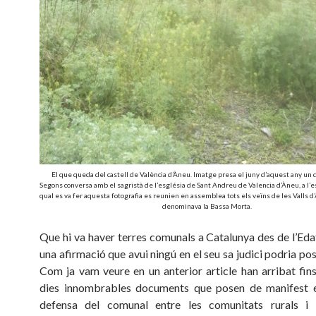
El que queda del castell de València d’Àneu. Imatge presa el juny d’aquest any un d
Segons conversa amb el sagristà de l’església de Sant Andreu de Valencia d’Àneu, a l’e
qual es va fer aquesta fotografia es reunien en assemblea tots els veïns de les Valls d
denominava la Bassa Morta.
Que hi va haver terres comunals a Catalunya des de l’Eda
una afirmació que avui ningú en el seu sa judici podria po
Com ja vam veure en un anterior article han arribat fins
dies innombrables documents que posen de manifest el
defensa del comunal entre les comunitats rurals i 