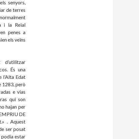
els senyors,
ar de terres
 normalment
 i la Reial
ven penes a
ien els veïns
’utilitzar
cos. És una
 l’Alta Edat
e 1283, però
radas e vias
uras qui son
ho hajan per
 A EMPRIU DE
.» . Aquest
de ser posat
 podia estar