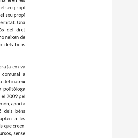
el seu propi
el seu propi
ernitat. Una
ós del dret
 no neixen de
ren dels bons
ora ja em va
r comunal a
ó del mateix
a politòloga
 el 2009 pel
 món, aporta
ó dels béns
dapten a les
ls que creen,
ursos, sense