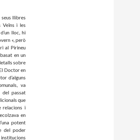
 seus llibres
 Veïns i les
’un lloc, hi
vern «, però
ri al Pirineu
s basat en un
etalls sobre
El Doctor en
tor d’alguns
omunals, va
 del passat
dicionals que
 relacions i
recolzava en
d’una potent
re del poder
 institucions