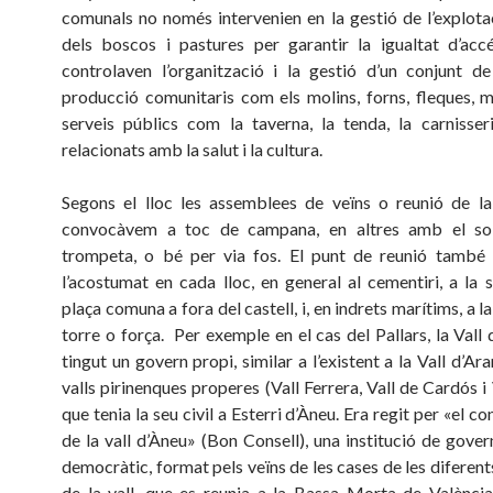
comunals no només intervenien en la gestió de l’explot
dels boscos i pastures per garantir la igualtat d’acc
controlaven l’organització i la gestió d’un conjunt d
producció comunitaris com els molins, forns, fleques, mo
serveis públics com la taverna, la tenda, la carnisser
relacionats amb la salut i la cultura.
Segons el lloc les assemblees de veïns o reunió de l
convocàvem a toc de campana, en altres amb el s
trompeta, o bé per via fos. El punt de reunió també 
l’acostumat en cada lloc, en general al cementiri, a la 
plaça comuna a fora del castell, i, en indrets marítims, a la 
torre o força. Per exemple en el cas del Pallars, la Vall
tingut un govern propi, similar a l’existent a la Vall d’Aran
valls pirinenques properes (Vall Ferrera, Vall de Cardós i 
que tenia la seu civil a Esterri d’Àneu. Era regit per «el co
de la vall d’Àneu» (Bon Consell), una institució de govern
democràtic, format pels veïns de les cases de les diferen
de la vall, que es reunia a la Bassa Morta de València