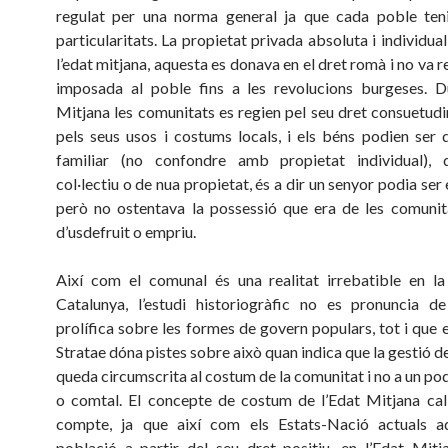
regulat per una norma general ja que cada poble teni
particularitats. La propietat privada absoluta i individual
l’edat mitjana, aquesta es donava en el dret romà i no va r
imposada al poble fins a les revolucions burgeses. D
Mitjana les comunitats es regien pel seu dret consuetudin
pels seus usos i costums locals, i els béns podien ser 
familiar (no confondre amb propietat individual), 
col·lectiu o de nua propietat, és a dir un senyor podia ser 
però no ostentava la possessió que era de les comunit
d’usdefruit o empriu.
Així com el comunal és una realitat irrebatible en la
Catalunya, l’estudi historiogràfic no es pronuncia d
prolífica sobre les formes de govern populars, tot i que 
Stratae dóna pistes sobre això quan indica que la gestió 
queda circumscrita al costum de la comunitat i no a un po
o comtal. El concepte de costum de l’Edat Mitjana cal
compte, ja que així com els Estats-Nació actuals a
població a partir del seu dret positiu, en l’Edat Mitj