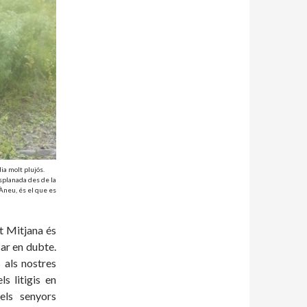
ia molt plujós.
splanada des de la
’Àneu, és el que es
t Mitjana és
sar en dubte.
 als nostres
s litigis en
els senyors