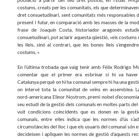
costums, creats per les comunitats, els que determinaven 
dret consuetudinari, sent comunitats més responsables d
present i futur, en comparació amb les masses de la mod
frase de Joaquín Costa, historiador aragonès estudi
consuetudinari, pot aclarir aquesta qüestió, «els costums
les lleis, sinó al contrari, que les bones lleis s’engend
costums. «
En l’última trobada que vaig tenir amb Félix Rodrigo M
comentar que el primer era esbrinar si hi va have
Catalunya perquè on hi ha comunal sempre hi ha una gesti
on intervé tota la comunitat de veïns en assemblea. L
nord-americana Elinor Nostrom, premi nobel d’economia
seu estudi de la gestió dels comunals en moltes parts del
vuit condicions coincidents que es donen en la gesti
comunals, entre elles indica que les normes d’ús s’a
circumstàncies del lloc i que els usuaris del comunal són e
decideixen i apliquen les normes de gestió d’aquests rec