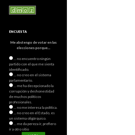
ENCUESTA
Me abstengo de votar en las
elecciones porque...
... no encuentro ningún
partido con el que me sienta
identificado.
... no creo en el sistema
parlamentario.
... me ha decepcionado la
corrupción y deshonestidad
de muchos políticos
profesionales.
... no me interesa la política.
... no creo en el Estado, es
un sistema oligárquico.
... me da pereza ir, prefiero
ir a otro sitio