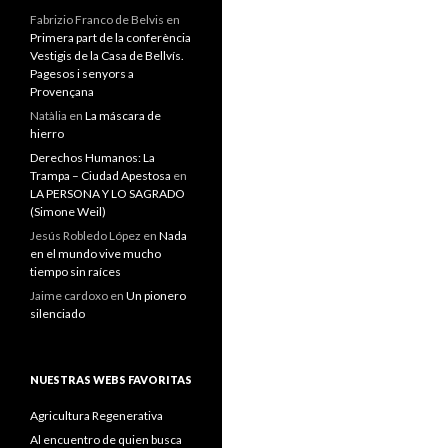
Fabrizio Franco de Belvis
en
Primera part de la conferència
Vestigis de la Casa de Bellvís.
Pagesos i senyors a
Provençana
Natàlia
en
La máscara de
hierro
Derechos Humanos: La
Trampa – Ciudad Apestosa
en
LA PERSONA Y LO SAGRADO
(Simone Weil)
Jesús Robledo López
en
Nada
en el mundo vive mucho
tiempo sin raíces
Jaime cardoxo
en
Un pionero
silenciado
NUESTRAS WEBS FAVORITAS
Agricultura Regenerativa
Al encuentro de quien busca