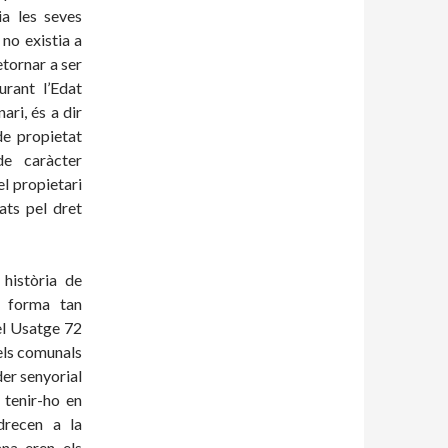
a les seves
 no existia a
etornar a ser
urant l’Edat
ari, és a dir
de propietat
de caràcter
el propietari
ats pel dret
 història de
e forma tan
el Usatge 72
dels comunals
der senyorial
 tenir-ho en
drecen a la
ana eren els