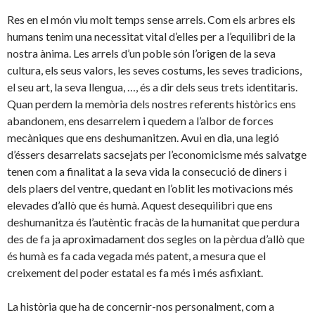
Res en el món viu molt temps sense arrels. Com els arbres els
humans tenim una necessitat vital d’elles per a l’equilibri de la
nostra ànima. Les arrels d’un poble són l’origen de la seva
cultura, els seus valors, les seves costums, les seves tradicions,
el seu art, la seva llengua, …, és a dir dels seus trets identitaris.
Quan perdem la memòria dels nostres referents històrics ens
abandonem, ens desarrelem i quedem a l’albor de forces
mecàniques que ens deshumanitzen. Avui en dia, una legió
d’éssers desarrelats sacsejats per l’economicisme més salvatge
tenen com a finalitat a la seva vida la consecució de diners i
dels plaers del ventre, quedant en l’oblit les motivacions més
elevades d’allò que és humà. Aquest desequilibri que ens
deshumanitza és l’autèntic fracàs de la humanitat que perdura
des de fa ja aproximadament dos segles on la pèrdua d’allò que
és humà es fa cada vegada més patent, a mesura que el
creixement del poder estatal es fa més i més asfixiant.
La història que ha de concernir-nos personalment, com a