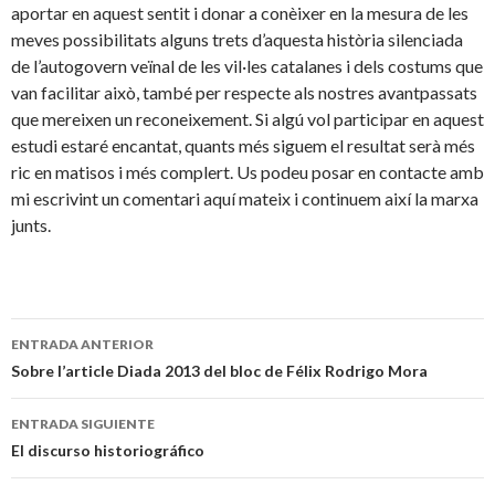
aportar en aquest sentit i donar a conèixer en la mesura de les
meves possibilitats alguns trets d’aquesta història silenciada
de l’autogovern veïnal de les vil·les catalanes i dels costums que
van facilitar això, també per respecte als nostres avantpassats
que mereixen un reconeixement. Si algú vol participar en aquest
estudi estaré encantat, quants més siguem el resultat serà més
ric en matisos i més complert. Us podeu posar en contacte amb
mi escrivint un comentari aquí mateix i continuem així la marxa
junts.
Navegación
ENTRADA ANTERIOR
de
Sobre l’article Diada 2013 del bloc de Félix Rodrigo Mora
entradas
ENTRADA SIGUIENTE
El discurso historiográfico