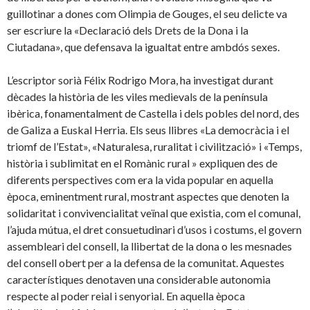
guillotinar a dones com Olimpia de Gouges, el seu delicte va
ser escriure la «Declaració dels Drets de la Dona i la
Ciutadana», que defensava la igualtat entre ambdós sexes.
L’escriptor sorià Félix Rodrigo Mora, ha investigat durant
dècades la història de les viles medievals de la península
ibèrica, fonamentalment de Castella i dels pobles del nord, des
de Galiza a Euskal Herria. Els seus llibres «La democràcia i el
triomf de l’Estat», «Naturalesa, ruralitat i civilització» i «Temps,
història i sublimitat en el Romànic rural » expliquen des de
diferents perspectives com era la vida popular en aquella
època, eminentment rural, mostrant aspectes que denoten la
solidaritat i convivencialitat veïnal que existia, com el comunal,
l’ajuda mútua, el dret consuetudinari d’usos i costums, el govern
assembleari del consell, la llibertat de la dona o les mesnades
del consell obert per a la defensa de la comunitat. Aquestes
característiques denotaven una considerable autonomia
respecte al poder reial i senyorial. En aquella època