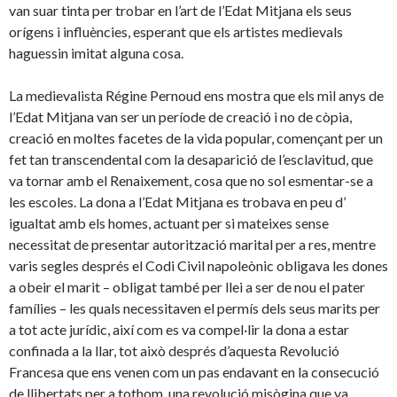
van suar tinta per trobar en l’art de l’Edat Mitjana els seus
orígens i influències, esperant que els artistes medievals
haguessin imitat alguna cosa.
La medievalista Régine Pernoud ens mostra que els mil anys de
l’Edat Mitjana van ser un període de creació i no de còpia,
creació en moltes facetes de la vida popular, començant per un
fet tan transcendental com la desaparició de l’esclavitud, que
va tornar amb el Renaixement, cosa que no sol esmentar-se a
les escoles. La dona a l’Edat Mitjana es trobava en peu d’
igualtat amb els homes, actuant per si mateixes sense
necessitat de presentar autorització marital per a res, mentre
varis segles després el Codi Civil napoleònic obligava les dones
a obeir el marit – obligat també per llei a ser de nou el pater
famílies – les quals necessitaven el permís dels seus marits per
a tot acte jurídic, així com es va compel·lir la dona a estar
confinada a la llar, tot això després d’aquesta Revolució
Francesa que ens venen com un pas endavant en la consecució
de llibertats per a tothom, una revolució misògina que va