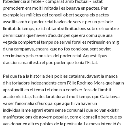
l’obediència al feble – comparat amb l’actual – Estat
premodern era molt limitada i es basava en pactes. Per
exemple les milícies del consell obert segons els pactes
assolits amb el poder reial havien de servir per un període
limitat de temps, existint també limitacions sobre el nombre
de milicians que havien d’acudir, pel que era comú que una
vegada complert el temps de servei foral es retiressin en mig
d’una campanya, encara que no fos conclosa, sent sovint
recriminats pels cronistes del poder reial. Aquest tipus
d’accions manifesta el poc poder que tenia l’Estat.
Pel que fa a la història dels pobles catalans, davant la manca
d’historiadors independents com Félix Rodrigo Mora que hagin
aprofundit en el tema i el donin a conèixer fora de l’àmbit
academicista, s’ha declarat durant molt temps que Catalunya
va ser l’anomalia d’Europa, que aquí hi va haver un
individualisme agrari etern sense comunal i que no van existir
manifestacions de govern popular, com el consell obert que es
van donar en altres pobles de la península. La meva intenció és