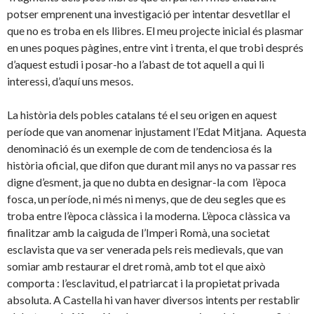
potser emprenent una investigació per intentar desvetllar el
que no es troba en els llibres. El meu projecte inicial és plasmar
en unes poques pàgines, entre vint i trenta, el que trobi després
d’aquest estudi i posar-ho a l’abast de tot aquell a qui li
interessi, d’aquí uns mesos.
La història dels pobles catalans té el seu origen en aquest
període que van anomenar injustament l’Edat Mitjana. Aquesta
denominació és un exemple de com de tendenciosa és la
història oficial, que difon que durant mil anys no va passar res
digne d’esment, ja que no dubta en designar-la com l’època
fosca, un període, ni més ni menys, que de deu segles que es
troba entre l’època clàssica i la moderna. L’època clàssica va
finalitzar amb la caiguda de l’Imperi Romà, una societat
esclavista que va ser venerada pels reis medievals, que van
somiar amb restaurar el dret romà, amb tot el que això
comporta : l’esclavitud, el patriarcat i la propietat privada
absoluta. A Castella hi van haver diversos intents per restablir