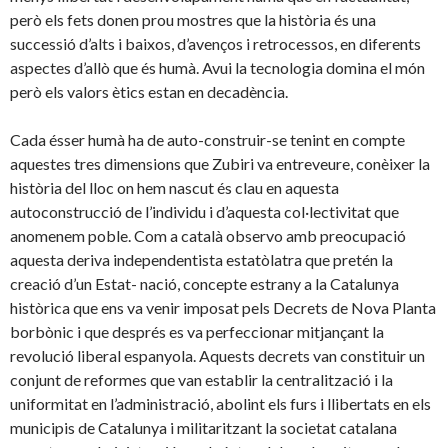
però els fets donen prou mostres que la història és una
successió d’alts i baixos, d’avenços i retrocessos, en diferents
aspectes d’allò que és humà. Avui la tecnologia domina el món
però els valors ètics estan en decadència.
Cada ésser humà ha de auto-construir-se tenint en compte
aquestes tres dimensions que Zubiri va entreveure, conèixer la
història del lloc on hem nascut és clau en aquesta
autoconstrucció de l’individu i d’aquesta col·lectivitat que
anomenem poble. Com a català observo amb preocupació
aquesta deriva independentista estatòlatra que pretén la
creació d’un Estat- nació, concepte estrany a la Catalunya
històrica que ens va venir imposat pels Decrets de Nova Planta
borbònic i que després es va perfeccionar mitjançant la
revolució liberal espanyola. Aquests decrets van constituir un
conjunt de reformes que van establir la centralització i la
uniformitat en l’administració, abolint els furs i llibertats en els
municipis de Catalunya i militaritzant la societat catalana