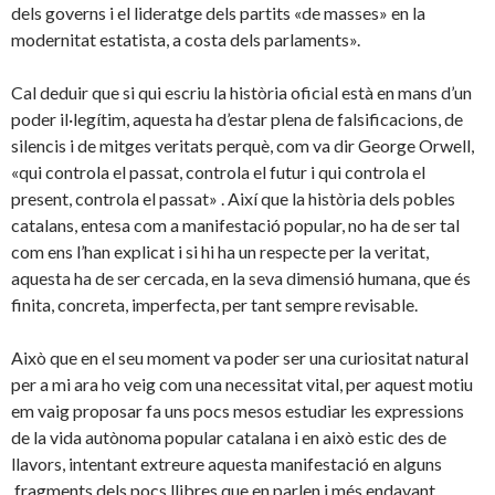
dels governs i el lideratge dels partits «de masses» en la
modernitat estatista, a costa dels parlaments».
Cal deduir que si qui escriu la història oficial està en mans d’un
poder il·legítim, aquesta ha d’estar plena de falsificacions, de
silencis i de mitges veritats perquè, com va dir George Orwell,
«qui controla el passat, controla el futur i qui controla el
present, controla el passat» . Així que la història dels pobles
catalans, entesa com a manifestació popular, no ha de ser tal
com ens l’han explicat i si hi ha un respecte per la veritat,
aquesta ha de ser cercada, en la seva dimensió humana, que és
finita, concreta, imperfecta, per tant sempre revisable.
Això que en el seu moment va poder ser una curiositat natural
per a mi ara ho veig com una necessitat vital, per aquest motiu
em vaig proposar fa uns pocs mesos estudiar les expressions
de la vida autònoma popular catalana i en això estic des de
llavors, intentant extreure aquesta manifestació en alguns
fragments dels pocs llibres que en parlen i més endavant