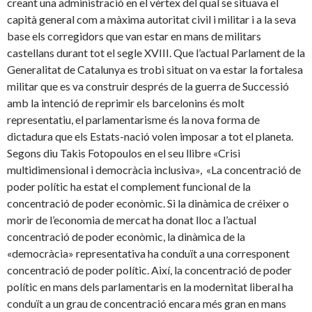
creant una administració en el vèrtex del qual se situava el
capità general com a màxima autoritat civil i militar i a la seva
base els corregidors que van estar en mans de militars
castellans durant tot el segle XVIII. Que l’actual Parlament de la
Generalitat de Catalunya es trobi situat on va estar la fortalesa
militar que es va construir després de la guerra de Successió
amb la intenció de reprimir els barcelonins és molt
representatiu, el parlamentarisme és la nova forma de
dictadura que els Estats-nació volen imposar a tot el planeta.
Segons diu Takis Fotopoulos en el seu llibre «Crisi
multidimensional i democràcia inclusiva», «La concentració de
poder polític ha estat el complement funcional de la
concentració de poder econòmic. Si la dinàmica de créixer o
morir de l’economia de mercat ha donat lloc a l’actual
concentració de poder econòmic, la dinàmica de la
«democràcia» representativa ha conduït a una corresponent
concentració de poder polític. Així, la concentració de poder
polític en mans dels parlamentaris en la modernitat liberal ha
conduït a un grau de concentració encara més gran en mans