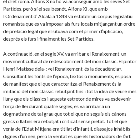
el dret romà. Alfons X no ho va aconseguir amb les seves Set
Partides, però sí el seu besnét, Alfons XI, que amb
l’Ordenament d’ Alcalá a 1348 va establir un corpus legislatiu
romanista que es va imposar als furs locals mitjançant un ordre
de prelació legal que el situava com el primer d’aplicació,
després els furs i finalment les Set Partides.
A continuació, en el segle XV, va arribar el Renaixement, un
moviment cultural de redescobriment del món clàssic. El pintor
Henri Matisse deia-: «el Renaixement és la decadència».
Consultant les fonts de l’època, textos o monuments, es posa
de manifest que el que caracteritza el Renaixement és la
imitació del món clàssic rebutjant fins i tot la idea de veure més
lluny que els clàssics i aquesta estretor de mires va esdevenir
força de llei durant quatre segles, es va arribar a un
dogmatisme de tal grau que tot el que no seguís els cànons
grecs o llatins era rebutjat i criticat sense pietat. Tot el que
venia de l’Edat Mitjana era titllat d’infantil, d’assajos inhàbils
dignes d’un nen, però la veritat és que els historiadors de l’art