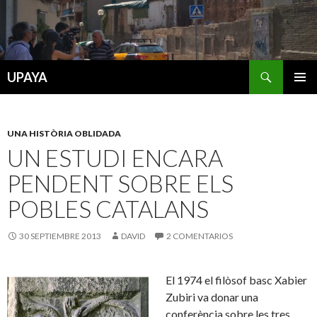
Buscar
UPAYA
SALTAR
MENÚ
AL
PRINCI
CONTENIDO
UNA HISTÒRIA OBLIDADA
UN ESTUDI ENCARA
PENDENT SOBRE ELS
POBLES CATALANS
30 SEPTIEMBRE 2013
DAVID
2 COMENTARIOS
El 1974 el filòsof basc Xabier
Zubiri va donar una
conferència sobre les tres