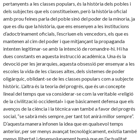
pertanyents a les classes populars, és la història dels pobles i
dels subjectes que els constitueixen, però la història oficial
amb prou feines parla del poble sinó del poder de la minoria, ja
que es diu que la història, que ens ensenyen a les institucions
d’adoctrinament oficials, l’escriuen els vencedors, els que es
mantenen al cim del poder i que mitjançant la propaganda
intenten legitimar-se amb la intenció de romandre-hi. Hi ha
dues constants en aquesta instrucció acadèmica. Una és la
devoció per les jerarquies, aquesta obsessió per ensenyar a les
escoles la vida de les classes altes, dels sistemes de poder
oligàrquic, oblidant-se de les classes populars com a subjecte
històric. L’altra és la teoria del progrés, que és un concepte
lineal del temps que va considerar-se com la veritable «religió
de la civilització occidental» i que bàsicament defensa que els
avenços de la ciència i la tècnica van també a favor del progrés
social, “se sabrà més sempre, per tant tot anirà millor sempre”.
D’aquesta manera infonen la idea que en qualsevol temps
anterior, per ser menys avançat tecnològicament, existia també
menys llibertat i desenvolupament humà que en l’actualitat,