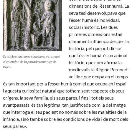
dimensions de l’ésser humà. La
seva tesi desenvolupava que
l’ésser humà és individual,
social i històric. Les dues
primeres dimensions estan
clarament influenciades per la
història, pel que pot dir-se
que l’ésser humà és un animal
Setembre: un home i una dona veremant
al calendari de la portada romànica de
històric, que com afirma la
Ripoll
medievalista Régine Pernoud:
«el lloc que ocupa en el temps
és tan important per a l’ésser humà com el que ocupa en l’espai,
i aquesta curiositat natural que tothom sent respecte els seus
orígens, la seva família, els seus pares, i fins i tot els seus
avantpassats, és tan legítima, tan justificada com la del metge
que interroga el seu pacient no només sobre les malalties de la
infància, sinó també sobre les condicions de vida i de mort dels
seus pares».