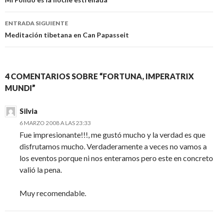
de
entradas
ENTRADA SIGUIENTE
Meditación tibetana en Can Papasseit
4 COMENTARIOS SOBRE “FORTUNA, IMPERATRIX
MUNDI”
Silvia
6 MARZO 2008 A LAS 23:33
Fue impresionante!!!, me gustó mucho y la verdad es que
disfrutamos mucho. Verdaderamente a veces no vamos a
los eventos porque ni nos enteramos pero este en concreto
valió la pena.
Muy recomendable.