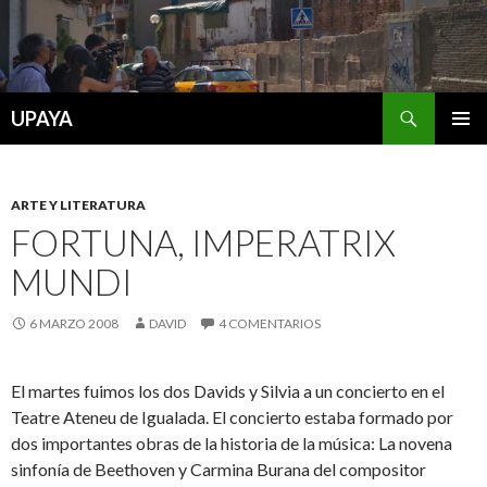
Buscar
UPAYA
SALTAR
MENÚ
AL
PRINCI
CONTENIDO
ARTE Y LITERATURA
FORTUNA, IMPERATRIX
MUNDI
6 MARZO 2008
DAVID
4 COMENTARIOS
El martes fuimos los dos Davids y Silvia a un concierto en el
Teatre Ateneu de Igualada. El concierto estaba formado por
dos importantes obras de la historia de la música: La novena
sinfonía de Beethoven y Carmina Burana del compositor