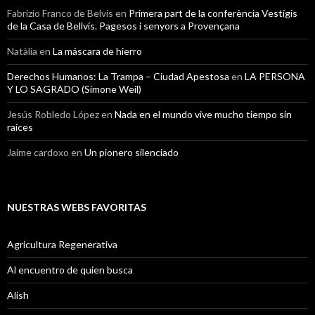
Fabrizio Franco de Belvis
en
Primera part de la conferència Vestigis
de la Casa de Bellvís. Pagesos i senyors a Provençana
Natàlia
en
La máscara de hierro
Derechos Humanos: La Trampa – Ciudad Apestosa
en
LA PERSONA
Y LO SAGRADO (Simone Weil)
Jesús Robledo López
en
Nada en el mundo vive mucho tiempo sin
raíces
Jaime cardoxo
en
Un pionero silenciado
NUESTRAS WEBS FAVORITAS
Agricultura Regenerativa
Al encuentro de quien busca
Alish