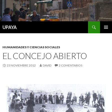
Buscar
UPAYA
SALTAR
MENÚ
AL
PRINCI
CONTENIDO
HUMANIDADES Y CIENCIAS SOCIALES
EL CONCEJO ABIERTO
23 NOVIEMBRE 2012
DAVID
2 COMENTARIOS