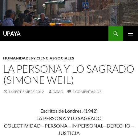
Buscar
UPAYA
SALTAR
MENÚ
AL
PRINCI
CONTENIDO
HUMANIDADES Y CIENCIAS SOCIALES
LA PERSONA Y LO SAGRADO
(SIMONE WEIL)
14 SEPTIEMBRE 2012
DAVID
2 COMENTARIOS
Escritos de Londres. (1942)
LA PERSONA Y LO SAGRADO
COLECTIVIDAD—PERSONA—IMPERSONAL—DERECHO—
JUSTICIA