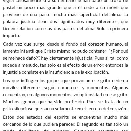
vigila celosamente si a su hermano le han dado un trozo de
pastel un poco más grande que a él cede a un móvil que
proviene de una parte mucho más superficial del alma. La
palabra justicia tiene dos significados muy diferentes, que
tienen relación con esas dos partes del alma. Solo la primera
importa.
Cada vez que surge, desde el fondo del corazón humano, el
lamento infantil que Cristo mismo no pudo contener: “¿Por qué
se me hace daño?”, hay ciertamente injusticia. Pues si, tal como
sucede a menudo, tan solo es el efecto de un error, entonces la
injusticia consiste en la insuficiencia de la explicación.
Los que inflingen los golpes que provocan ese grito ceden a
móviles diferentes según caracteres y momentos. Algunos
encuentran, en algunos momentos, voluptuosidad en ese grito.
Muchos ignoran que ha sido proferido. Pues se trata de un
grito silencioso que suena solamente en el secreto del corazón.
Estos dos estados del espíritu se encuentran mucho más
cercanos de lo que pudiera parecer. El segundo es tan sólo un
modo debilitado del primero. Complace mantener esa