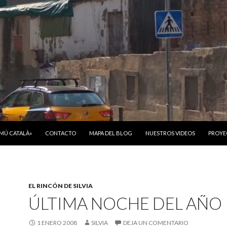
ONTENIDO
OMÚ CATALÀ»
CONTACTO
MAPA DEL BLOG
NUESTROS VIDEOS
PROYE
EL RINCÓN DE SILVIA
ÚLTIMA NOCHE DEL AÑO
1 ENERO 2008
SILVIA
DEJA UN COMENTARIO