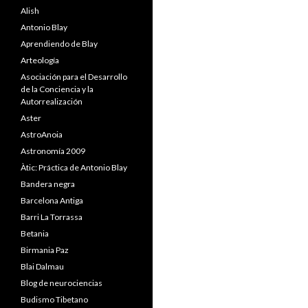
Alish
Antonio Blay
Aprendiendo de Blay
Arteología
Asociación para el Desarrollo
de la Conciencia y la
Autorrealización
Aster
AstroAnoia
Astronomía 2009
Àtic: Práctica de Antonio Blay
Bandera negra
Barcelona Antiga
Barri La Torrassa
Betania
Birmania Paz
Blai Dalmau
Blog de neurociencias
Budismo Tibetano