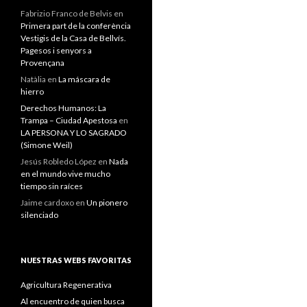
Fabrizio Franco de Belvis
en
Primera part de la conferència
Vestigis de la Casa de Bellvís.
Pagesos i senyors a
Provençana
Natàlia
en
La máscara de
hierro
Derechos Humanos: La
Trampa – Ciudad Apestosa
en
LA PERSONA Y LO SAGRADO
(Simone Weil)
Jesús Robledo López
en
Nada
en el mundo vive mucho
tiempo sin raíces
Jaime cardoxo
en
Un pionero
silenciado
NUESTRAS WEBS FAVORITAS
Agricultura Regenerativa
Al encuentro de quien busca