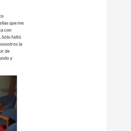
to
ellas que me
ta con
.
Sólo faltó
 vosotros la
or de
mundo y