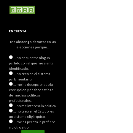
ENCUESTA
Me abstengo de votar en las
elecciones porque...
... no encuentro ningún
partido con el que me sienta
identificado.
... no creo en el sistema
parlamentario.
... me ha decepcionado la
corrupción y deshonestidad
de muchos políticos
profesionales.
... no me interesa la política.
... no creo en el Estado, es
un sistema oligárquico.
... me da pereza ir, prefiero
ir a otro sitio