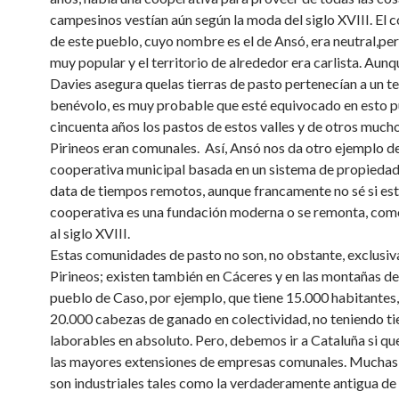
campesinos vestían aún según la moda del siglo XVIII. El c
de este pueblo, cuyo nombre es el de Ansó, era neutral,per
muy popular y el territorio de alrededor era carlista. Au
Davies asegura quelas tierras de pasto pertenecían a un t
benévolo, es muy probable que esté equivocado en esto p
cincuenta años los pastos de estos valles y de otros mucho
Pirineos eran comunales. Así, Ansó nos da otro ejemplo d
cooperativa municipal basada en un sistema de propieda
data de tiempos remotos, aunque francamente no sé si es
cooperativa es una fundación moderna o se remonta, com
al siglo XVIII.
Estas comunidades de pasto no son, no obstante, exclusiva
Pirineos; existen también en Cáceres y en las montañas de 
pueblo de Caso, por ejemplo, que tiene 15.000 habitantes,
20.000 cabezas de ganado en colectividad, no teniendo ti
laborables en absoluto. Pero, debemos ir a Cataluña si q
las mayores extensiones de empresas comunales. Muchas 
son industriales tales como la verdaderamente antigua de