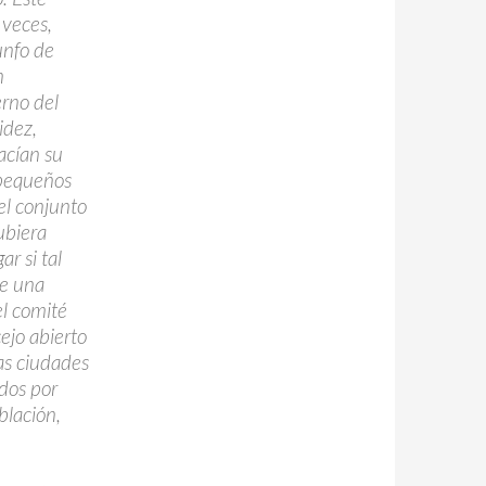
veces,
unfo de
n
erno del
idez,
acían su
 pequeños
 el conjunto
ubiera
r si tal
te una
el comité
ejo abierto
as ciudades
dos por
blación,