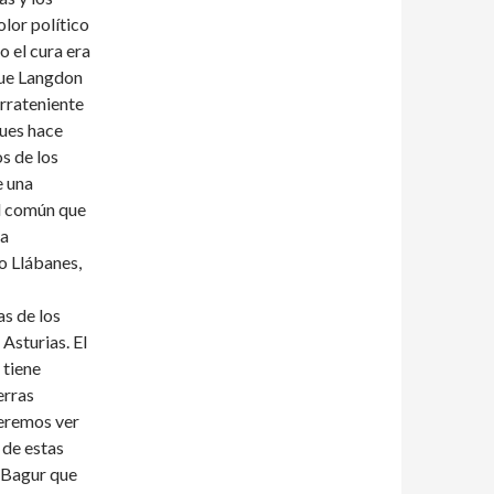
olor político
o el cura era
nque Langdon
errateniente
ues hace
s de los
e una
d común que
ta
o Llábanes,
s de los
Asturias. El
 tiene
erras
ueremos ver
de estas
 Bagur que