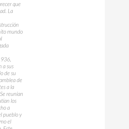
arecer que
dad. La
strucción
onito mundo
l
gada
 1936,
n a sus
o de su
asamblea de
es a la
. Se reunían
tían los
cho a
el pueblo y
omo el
. Este