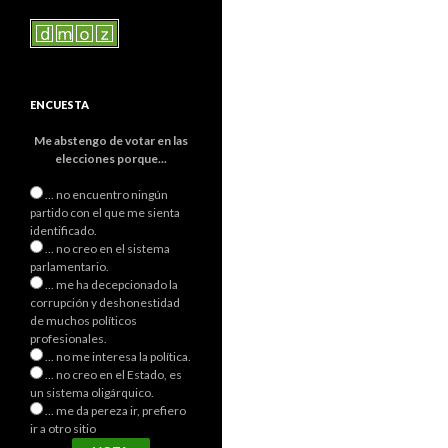
ENCUESTA
Me abstengo de votar en las
elecciones porque...
... no encuentro ningún
partido con el que me sienta
identificado.
... no creo en el sistema
parlamentario.
... me ha decepcionado la
corrupción y deshonestidad
de muchos políticos
profesionales.
... no me interesa la política.
... no creo en el Estado, es
un sistema oligárquico.
... me da pereza ir, prefiero
ir a otro sitio