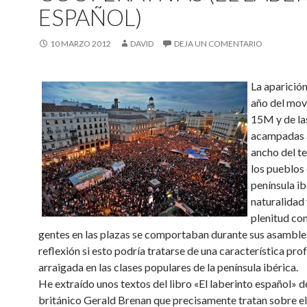
ESPAÑOL)
10 MARZO 2012
DAVID
DEJA UN COMENTARIO
La aparició
año del mov
15M y de la
acampadas a
ancho del te
los pueblos 
península ib
naturalidad 
plenitud con
gentes en las plazas se comportaban durante sus asambleas
reflexión si esto podría tratarse de una característica p
arraigada en las clases populares de la península ibérica.
He extraído unos textos del libro «El laberinto español» de
británico Gerald Brenan que precisamente tratan sobre el