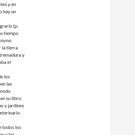
tes y en
o hay un
grario (p.
su tiempo
 mismo
 la tierra
xtremadura y
aba el
e los
en las
n modo
en su libro
as y jardines
veterinario
e todos los
as y los