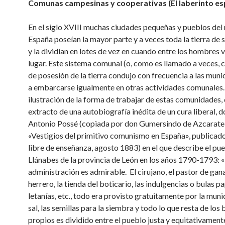
Comunas campesinas y cooperativas (El laberinto es
En el siglo XVIII muchas ciudades pequeñas y pueblos del 
España poseían la mayor parte y a veces toda la tierra de 
y la dividían en lotes de vez en cuando entre los hombres v
lugar. Este sistema comunal (o, como es llamado a veces, c
de posesión de la tierra condujo con frecuencia a las muni
a embarcarse igualmente en otras actividades comunale
ilustración de la forma de trabajar de estas comunidades,
extracto de una autobiografía inédita de un cura liberal, 
Antonio Possé (copiada por don Gumersindo de Azcarate
«Vestigios del primitivo comunismo en España», publicado
libre de enseñanza, agosto 1883) en el que describe el pu
Llánabes de la provincia de León en los años 1790-1793: 
administración es admirable. El cirujano, el pastor de gana
herrero, la tienda del boticario, las indulgencias o bulas pa
letanías, etc., todo era provisto gratuitamente por la muni
sal, las semillas para la siembra y todo lo que resta de los 
propios es dividido entre el pueblo justa y equitativament