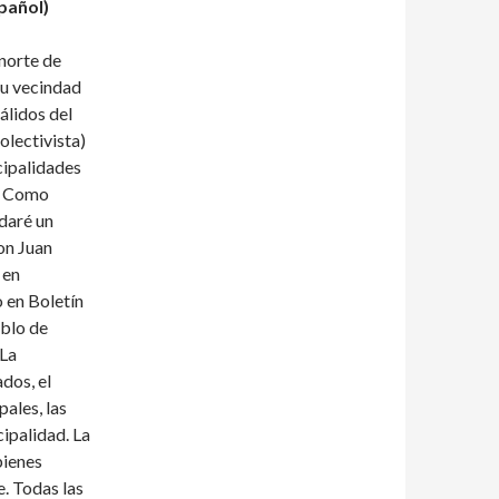
pañol)
norte de
su vecindad
álidos del
olectivista)
cipalidades
s. Como
 daré un
don Juan
 en
 en Boletín
eblo de
«La
dos, el
pales, las
cipalidad. La
bienes
e. Todas las