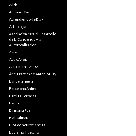
Alish
Antonio Blay
Aprendiendo de Blay
Arteología
Asociación para el Desarrollo
de la Conciencia y la
Autorrealización
Aster
AstroAnoia
Astronomía 2009
Àtic: Práctica de Antonio Blay
Bandera negra
Barcelona Antiga
Barri La Torrassa
Betania
Birmania Paz
Blai Dalmau
Blog de neurociencias
Budismo Tibetano