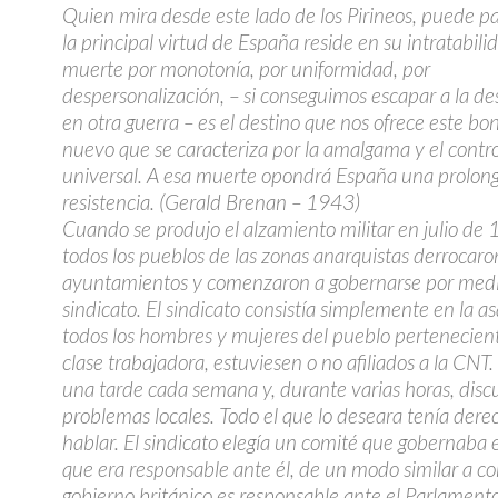
Quien mira desde este lado de los Pirineos, puede p
la principal virtud de España reside en su intratabili
muerte por monotonía, por uniformidad, por
despersonalización, – si conseguimos escapar a la de
en otra guerra – es el destino que nos ofrece este b
nuevo que se caracteriza por la amalgama y el contro
universal. A esa muerte opondrá España una prolon
resistencia. (Gerald Brenan – 1943)
Cuando se produjo el alzamiento militar en julio de
todos los pueblos de las zonas anarquistas derrocaro
ayuntamientos y comenzaron a gobernarse por medi
sindicato. El sindicato consistía simplemente en la 
todos los hombres y mujeres del pueblo pertenecient
clase trabajadora, estuviesen o no afiliados a la CNT
una tarde cada semana y, durante varias horas, discu
problemas locales. Todo el que lo deseara tenía dere
hablar. El sindicato elegía un comité que gobernaba 
que era responsable ante él, de un modo similar a c
gobierno británico es responsable ante el Parlamento