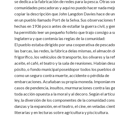
se dedica a la fabricación de redes para la pesca. Otras so
comunidades pescadoras y aquí no puedo hacer nada mej
copiar la descripción que John Langdon Davies hace de un
en un pueblo llamado Port de la Selva. Sus observaciones 
hechas en 1936 poco antes de estallar la guerra civil, y g
ha permitido leer un pequeño folleto que trajo consigo a s
Inglaterra y que contenía las reglas de la comunidad:
El pueblo estaba dirigido por una cooperativa de pescado
las barcas, las redes, la fábrica delas mismas, el almacén de
frigorífico, los vehículos de transporte, los olivares y la ref
aceite, el café, el teatro y la sala de reuniones. Habían des
pósito, o fondo municipal poseídopor todos los pueblos d
como un seguro contra muerte, accidente o pérdida de
embarcaciones. Acuñaban su propia moneda. Imponían mu
casos de pendencia, insultos, murmuraciones contra las ge
toda acción opuesta a la moral y al decoro. Según el artícu
ley, la diversión de los componentes de la comunidad consi
danzas y la expansión, en el teatro, el cine, en veladas cient
literarias y en lecturas sobre agricultura y piscicultura.