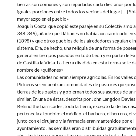
tierras son comunes y son repartidas cada diez años por lo
iguales porciones entre todos los vecinos del lugar […] Sól
mayorazgo en el pueblo»
Joaquín Costa, que copió este pasaje en su Colectivismo a
348-349), añade que Llábanes no había aún cambiado en 
(1898) y que otros pueblos de los alrededores seguían el
sistema. Era, de hecho, una reliquia de una forma de poseer
general en tiempos pasados en todo León y en parte de E
de Castilla la Vieja. La tierra dividida en esta forma se le d
nombre de «quiñones»
Las comunidades no eran siempre agrícolas. En los valles d
Pirineos se encuentran comunidades de pastores que pose
tierras de los pastos y gobiernan todos sus asuntos de u
similar. En una de éstas, descrita por John Langdon Davies 
Behind the barricades, toda la tierra, excepto la de las cas
pertenecía al pueblo: el médico, el barbero, el herrero, el 
junto con el cirujano y la farmacia eran mantenidos por el
ayuntamiento, las semillas eran distribuidas gratuitament
años, había una cooperativa para proveer de todas las cos