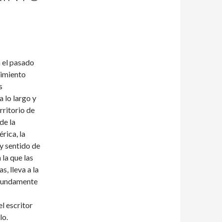
n el pasado
imiento
s
 lo largo y
rritorio de
de la
érica, la
y sentido de
 la que las
, lleva a la
rofundamente
l escritor
lo.