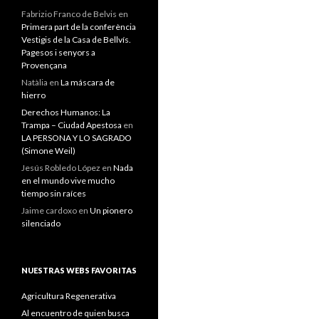
Fabrizio Franco de Belvis
en
Primera part de la conferència
Vestigis de la Casa de Bellvís.
Pagesos i senyors a
Provençana
Natàlia
en
La máscara de
hierro
Derechos Humanos: La
Trampa – Ciudad Apestosa
en
LA PERSONA Y LO SAGRADO
(Simone Weil)
Jesús Robledo López
en
Nada
en el mundo vive mucho
tiempo sin raíces
Jaime cardoxo
en
Un pionero
silenciado
NUESTRAS WEBS FAVORITAS
Agricultura Regenerativa
Al encuentro de quien busca