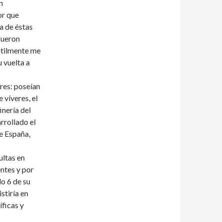
n
or que
a de éstas
fueron
entilmente me
u vuelta a
res: poseían
 víveres, el
inería del
arrollado el
e España,
ltas en
ntes y por
lo 6 de su
stiría en
íficas y