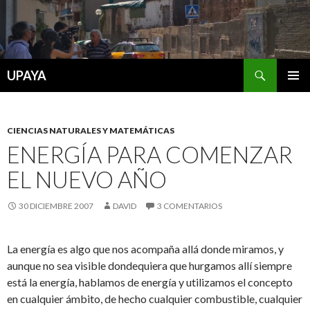
Buscar
UPAYA
SALTAR
MENÚ
AL
PRINCI
CONTENIDO
CIENCIAS NATURALES Y MATEMÁTICAS
ENERGÍA PARA COMENZAR
EL NUEVO AÑO
30 DICIEMBRE 2007
DAVID
3 COMENTARIOS
La energía es algo que nos acompaña allá donde miramos, y
aunque no sea visible dondequiera que hurgamos allí siempre
está la energía, hablamos de energía y utilizamos el concepto
en cualquier ámbito, de hecho cualquier combustible, cualquier