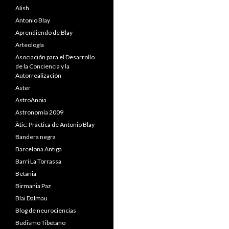
Alish
Antonio Blay
Aprendiendo de Blay
Arteología
Asociación para el Desarrollo
de la Conciencia y la
Autorrealización
Aster
AstroAnoia
Astronomía 2009
Àtic: Práctica de Antonio Blay
Bandera negra
Barcelona Antiga
Barri La Torrassa
Betania
Birmania Paz
Blai Dalmau
Blog de neurociencias
Budismo Tibetano