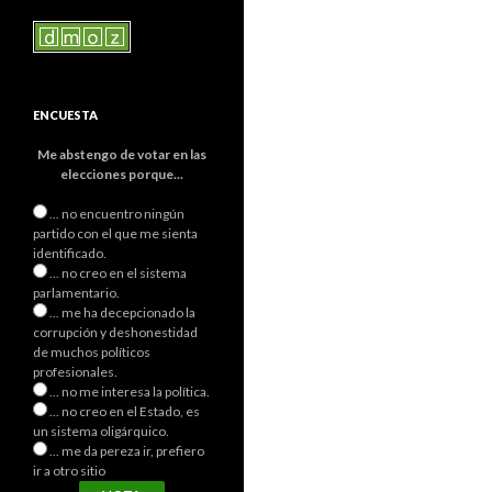
ENCUESTA
Me abstengo de votar en las
elecciones porque...
... no encuentro ningún
partido con el que me sienta
identificado.
... no creo en el sistema
parlamentario.
... me ha decepcionado la
corrupción y deshonestidad
de muchos políticos
profesionales.
... no me interesa la política.
... no creo en el Estado, es
un sistema oligárquico.
... me da pereza ir, prefiero
ir a otro sitio