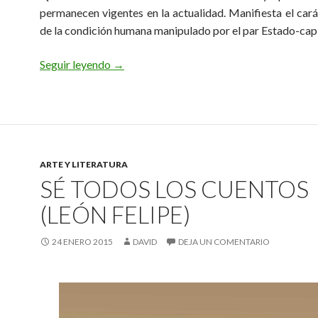
permanecen vigentes en la actualidad. Manifiesta el cará
de la condición humana manipulado por el par Estado-capi
Queimada. La dictadura de la verdad de Gi
Seguir leyendo
→
ARTE Y LITERATURA
SÉ TODOS LOS CUENTOS
(LEÓN FELIPE)
24 ENERO 2015
DAVID
DEJA UN COMENTARIO