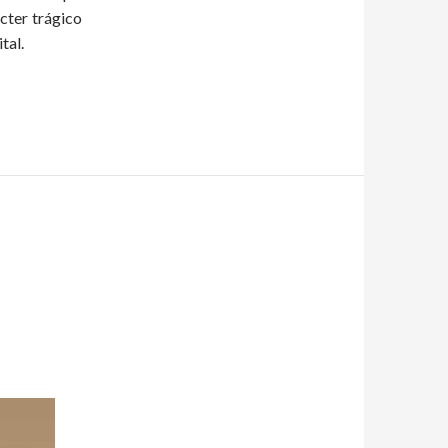
cter trágico
tal
.
llo Pontecorvo