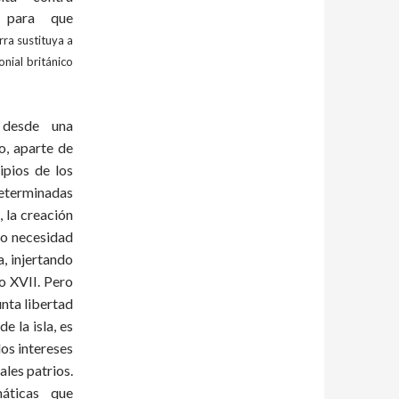
s para que
rra sustituya a
onial británico
 desde una
o, aparte de
ipios de los
determinadas
 la creación
mo necesidad
a, injertando
lo XVII. Pero
unta libertad
e la isla, es
os intereses
ales patrios.
áticas que