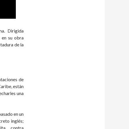
a. Dirigida
r en su obra
tadura de la
antaciones de
Caribe, están
 echarles una
basado en un
creto inglés;
ta contra