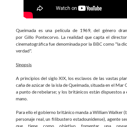
Queimada es una película de 1969, del género dram
por Gillo Pontecorvo. La realidad que capta el directo
cinematográfica fue denominada por la BBC como "la dic
verdad".
Sinopsis
A principios del siglo XIX, los esclavos de las vastas pl
caña de azúcar de la isla de Queimada, situada en el Mar 
a punto de rebelarse; y los británicos están dispuestos a
mano.
Para ello el gobierno británico manda a William Walker (
personaje real, un filibustero estadounidense), agente se
que tiene como objetivo fomentar una revuel