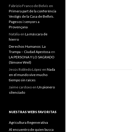
Fabrizio Franco de Belvis
en
Primera part de la conferència
Vestigis de la Casa de Bellvís.
Pagesos i senyors a
Provençana
Natàlia
en
La máscara de
hierro
Derechos Humanos: La
Trampa – Ciudad Apestosa
en
LA PERSONA Y LO SAGRADO
(Simone Weil)
Jesús Robledo López
en
Nada
en el mundo vive mucho
tiempo sin raíces
Jaime cardoxo
en
Un pionero
silenciado
NUESTRAS WEBS FAVORITAS
Agricultura Regenerativa
Al encuentro de quien busca